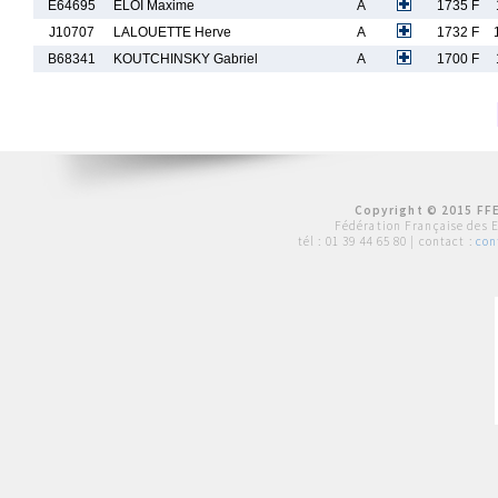
E64695
ELOI Maxime
A
1735 F
J10707
LALOUETTE Herve
A
1732 F
B68341
KOUTCHINSKY Gabriel
A
1700 F
Copyright © 2015 FFE
Fédération Française des 
tél :
01 39 44 65 80
| contact :
con