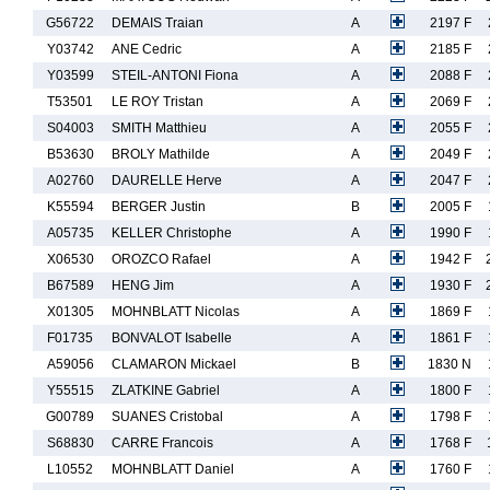
G56722
DEMAIS Traian
A
2197 F
Y03742
ANE Cedric
A
2185 F
Y03599
STEIL-ANTONI Fiona
A
2088 F
T53501
LE ROY Tristan
A
2069 F
S04003
SMITH Matthieu
A
2055 F
B53630
BROLY Mathilde
A
2049 F
A02760
DAURELLE Herve
A
2047 F
K55594
BERGER Justin
B
2005 F
A05735
KELLER Christophe
A
1990 F
X06530
OROZCO Rafael
A
1942 F
B67589
HENG Jim
A
1930 F
X01305
MOHNBLATT Nicolas
A
1869 F
F01735
BONVALOT Isabelle
A
1861 F
A59056
CLAMARON Mickael
B
1830 N
Y55515
ZLATKINE Gabriel
A
1800 F
G00789
SUANES Cristobal
A
1798 F
S68830
CARRE Francois
A
1768 F
L10552
MOHNBLATT Daniel
A
1760 F