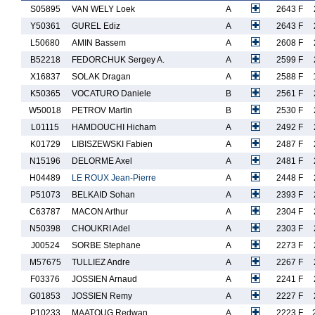
S05895
VAN WELY Loek
A
2643 F
Y50361
GUREL Ediz
A
2643 F
L50680
AMIN Bassem
A
2608 F
B52218
FEDORCHUK Sergey A.
A
2599 F
X16837
SOLAK Dragan
A
2588 F
K50365
VOCATURO Daniele
B
2561 F
W50018
PETROV Martin
B
2530 F
L01115
HAMDOUCHI Hicham
A
2492 F
K01729
LIBISZEWSKI Fabien
A
2487 F
N15196
DELORME Axel
A
2481 F
H04489
LE ROUX Jean-Pierre
A
2448 F
P51073
BELKAID Sohan
A
2393 F
C63787
MACON Arthur
A
2304 F
N50398
CHOUKRI Adel
A
2303 F
J00524
SORBE Stephane
A
2273 F
M57675
TULLIEZ Andre
A
2267 F
F03376
JOSSIEN Arnaud
A
2241 F
G01853
JOSSIEN Remy
A
2227 F
P10233
MAATOUG Redwan
A
2223 F