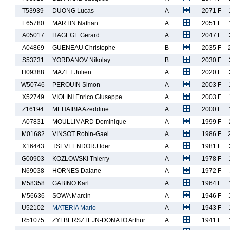
T53939
DUONG Lucas
A
2071 F
E65780
MARTIN Nathan
A
2051 F
A05017
HAGEGE Gerard
A
2047 F
A04869
GUENEAU Christophe
B
2035 F
S53731
YORDANOV Nikolay
B
2030 F
H09388
MAZET Julien
A
2020 F
W50746
PEROUIN Simon
A
2003 F
X52749
VIOLINI Enrico Giuseppe
A
2003 F
Z16194
MEHAIBIA Azeddine
A
2000 F
A07831
MOULLIMARD Dominique
A
1999 F
M01682
VINSOT Robin-Gael
A
1986 F
X16443
TSEVEENDORJ Ider
A
1981 F
G00903
KOZLOWSKI Thierry
A
1978 F
N69038
HORNES Daiane
A
1972 F
M58358
GABINO Karl
A
1964 F
M56636
SOWA Marcin
A
1946 F
U52102
MATERIA Mario
A
1943 F
R51075
ZYLBERSZTEJN-DONATO Arthur
A
1941 F