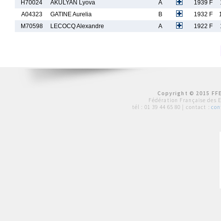
H70024
AKULYAN Lyova
A
1939 F
A04323
GATINE Aurelia
B
1932 F
M70598
LECOCQ Alexandre
A
1922 F
Copyright © 2015 FFE
Fédération Française des 
tél :
01 39 44 65 80
| contact :
con