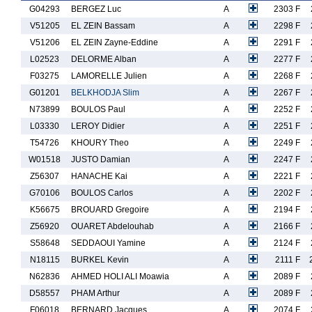
G04293
BERGEZ Luc
A
2303 F
V51205
EL ZEIN Bassam
A
2298 F
V51206
EL ZEIN Zayne-Eddine
A
2291 F
L02523
DELORME Alban
A
2277 F
F03275
LAMORELLE Julien
A
2268 F
G01201
BELKHODJA Slim
A
2267 F
N73899
BOULOS Paul
A
2252 F
L03330
LEROY Didier
A
2251 F
T54726
KHOURY Theo
A
2249 F
W01518
JUSTO Damian
A
2247 F
Z56307
HANACHE Kai
A
2221 F
G70106
BOULOS Carlos
A
2202 F
K56675
BROUARD Gregoire
A
2194 F
Z56920
OUARET Abdelouhab
A
2166 F
S58648
SEDDAOUI Yamine
A
2124 F
N18115
BURKEL Kevin
A
2111 F
N62836
AHMED HOLI ALI Moawia
A
2089 F
D58557
PHAM Arthur
A
2089 F
F06018
BERNARD Jacques
A
2074 F