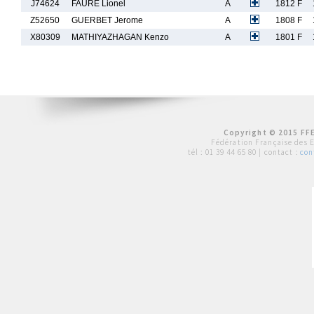
J74624
FAURE Lionel
A
1812 F
Z52650
GUERBET Jerome
A
1808 F
X80309
MATHIYAZHAGAN Kenzo
A
1801 F
Copyright © 2015 FFE
Fédération Française des 
tél :
01 39 44 65 80
| contact :
con