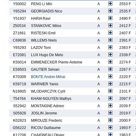
Y50002
PENG Li Min
A
2553 F
Y65294
GEORGIADIS Nico
A
2535 F
Y51937
HARIA Ravi
A
2490 F
Z50534
STANKOVIC Milos
A
2412 F
Z71661
RISTESKI Emil
A
2407 F
C69836
WILLEMS Niels
A
2391 F
Y65293
LAZOV Toni
A
2383 F
E72081
LUX Hugo De Melo
A
2339 F
K50014
EMMENECKER Pierre-Antoine
A
2274 F
E59503
GAUTIER Selvan
A
2267 F
K70309
BONTE Andrei-Mihai
A
2220 F
K59719
WARNIER Yanis
A
2215 F
N19905
WLODARCZYK Cyril
A
2101 F
T54764
KHAM-NGUYEN Mathys
A
2097 F
S52942
MONTAIGNE Adrien
A
2039 F
S05926
JOSLIN Jerome
A
2019 F
K02823
MIROUZE Frederic
A
2000 F
G56222
RICOU Guillaume
A
1993 F
K12706
CHAIGNEAU Olivier
A
1963 F