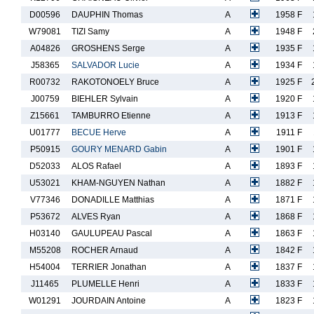
D00596
DAUPHIN Thomas
A
1958 F
W79081
TIZI Samy
A
1948 F
A04826
GROSHENS Serge
A
1935 F
J58365
SALVADOR Lucie
A
1934 F
R00732
RAKOTONOELY Bruce
A
1925 F
J00759
BIEHLER Sylvain
A
1920 F
Z15661
TAMBURRO Etienne
A
1913 F
U01777
BECUE Herve
A
1911 F
P50915
GOURY MENARD Gabin
A
1901 F
D52033
ALOS Rafael
A
1893 F
U53021
KHAM-NGUYEN Nathan
A
1882 F
V77346
DONADILLE Matthias
A
1871 F
P53672
ALVES Ryan
A
1868 F
H03140
GAULUPEAU Pascal
A
1863 F
M55208
ROCHER Arnaud
A
1842 F
H54004
TERRIER Jonathan
A
1837 F
J11465
PLUMELLE Henri
A
1833 F
W01291
JOURDAIN Antoine
A
1823 F