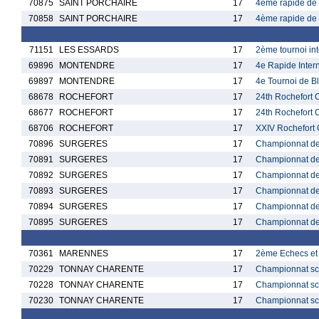
70875
SAINT PORCHAIRE
17
4ème rapide de 
70858
SAINT PORCHAIRE
17
4ème rapide de 
71151
LES ESSARDS
17
2ème tournoi in
69896
MONTENDRE
17
4e Rapide Inter
69897
MONTENDRE
17
4e Tournoi de Bl
68678
ROCHEFORT
17
24th Rochefort C
68677
ROCHEFORT
17
24th Rochefort C
68706
ROCHEFORT
17
XXIV Rochefort C
70896
SURGERES
17
Championnat de
70891
SURGERES
17
Championnat de
70892
SURGERES
17
Championnat de
70893
SURGERES
17
Championnat de
70894
SURGERES
17
Championnat de
70895
SURGERES
17
Championnat de
70361
MARENNES
17
2ème Echecs et 
70229
TONNAY CHARENTE
17
Championnat sco
70228
TONNAY CHARENTE
17
Championnat sco
70230
TONNAY CHARENTE
17
Championnat sco