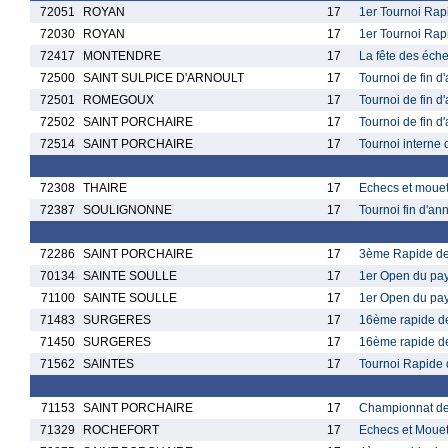
72051
ROYAN
17
1er Tournoi Rap
72030
ROYAN
17
1er Tournoi Rap
72417
MONTENDRE
17
La fête des éch
72500
SAINT SULPICE D'ARNOULT
17
Tournoi de fin d
72501
ROMEGOUX
17
Tournoi de fin 
72502
SAINT PORCHAIRE
17
Tournoi de fin 
72514
SAINT PORCHAIRE
17
Tournoi interne 
72308
THAIRE
17
Echecs et moue
72387
SOULIGNONNE
17
Tournoi fin d'a
72286
SAINT PORCHAIRE
17
3ème Rapide des
70134
SAINTE SOULLE
17
1er Open du pay
71100
SAINTE SOULLE
17
1er Open du pay
71483
SURGERES
17
16ème rapide de
71450
SURGERES
17
16ème rapide de
71562
SAINTES
17
Tournoi Rapide 
71153
SAINT PORCHAIRE
17
Championnat de 
71329
ROCHEFORT
17
Echecs et Mouet