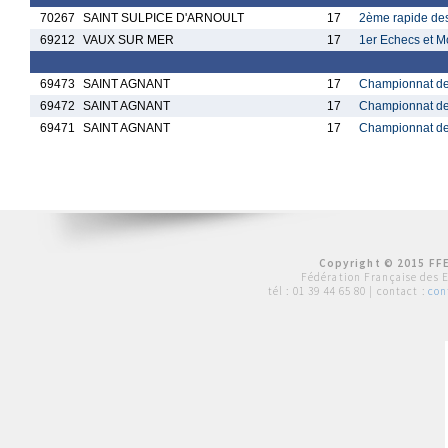
70267
SAINT SULPICE D'ARNOULT
17
2ème rapide des
69212
VAUX SUR MER
17
1er Echecs et M
69473
SAINT AGNANT
17
Championnat de
69472
SAINT AGNANT
17
Championnat de
69471
SAINT AGNANT
17
Championnat de
Copyright © 2015 FFE
Fédération Française des 
tél :
01 39 44 65 80
| contact :
con