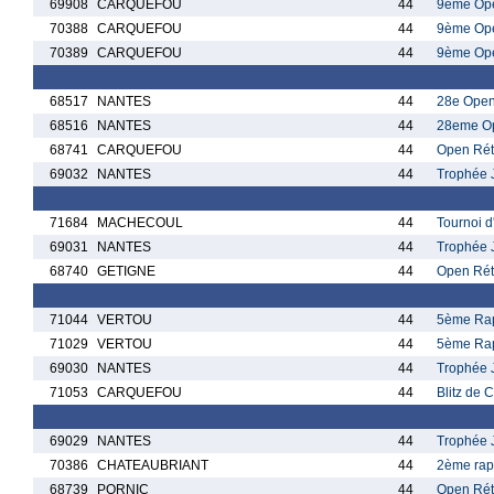
69908
CARQUEFOU
44
9ème Ope
70388
CARQUEFOU
44
9ème Ope
70389
CARQUEFOU
44
9ème Ope
68517
NANTES
44
28e Open
68516
NANTES
44
28eme Op
68741
CARQUEFOU
44
Open Réti
69032
NANTES
44
Trophée 
71684
MACHECOUL
44
Tournoi 
69031
NANTES
44
Trophée 
68740
GETIGNE
44
Open Réti
71044
VERTOU
44
5ème Rap
71029
VERTOU
44
5ème Rap
69030
NANTES
44
Trophée 
71053
CARQUEFOU
44
Blitz de 
69029
NANTES
44
Trophée 
70386
CHATEAUBRIANT
44
2ème rap
68739
PORNIC
44
Open Réti