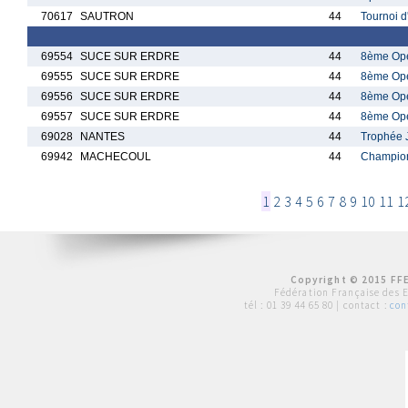
70617
SAUTRON
44
Tournoi 
69554
SUCE SUR ERDRE
44
8ème Ope
69555
SUCE SUR ERDRE
44
8ème Ope
69556
SUCE SUR ERDRE
44
8ème Ope
69557
SUCE SUR ERDRE
44
8ème Ope
69028
NANTES
44
Trophée 
69942
MACHECOUL
44
Championn
1
2
3
4
5
6
7
8
9
10
11
1
Copyright © 2015 FFE
Fédération Française des 
tél :
01 39 44 65 80
| contact :
con