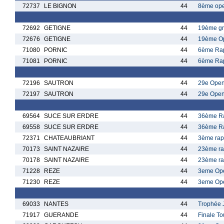
72737
LE BIGNON
44
8ème ope
72692
GETIGNE
44
19ème gr
72676
GETIGNE
44
19ème Op
71080
PORNIC
44
6ème Rap
71081
PORNIC
44
6ème Rap
72196
SAUTRON
44
29e Open
72197
SAUTRON
44
29e Open 
69564
SUCE SUR ERDRE
44
36ème Ra
69558
SUCE SUR ERDRE
44
36ème Ra
72371
CHATEAUBRIANT
44
3ème rap
70173
SAINT NAZAIRE
44
23ème ra
70178
SAINT NAZAIRE
44
23ème ra
71228
REZE
44
3eme Ope
71230
REZE
44
3eme Ope
69033
NANTES
44
Trophée 
71917
GUERANDE
44
Finale T