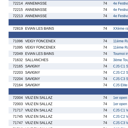
72214
ANNEMASSE
74
4e Festiv
72215
ANNEMASSE
74
4e Festiv
72213
ANNEMASSE
74
4e Festiv
72819
EVIAN LES BAINS
74
XXème ra
71096
VEIGY FONCENEX
74
11ème Ra
71095
VEIGY FONCENEX
74
11ème Ra
72049
EVIAN LES BAINS
74
Tournoi i
71632
SALLANCHES
74
3ème Tour
72165
SAVIGNY
74
CJS C1 S
72203
SAVIGNY
74
CJS C2 S
72204
SAVIGNY
74
CJS C3 S
72164
SAVIGNY
74
CJS Elit
72004
VIUZ EN SALLAZ
74
1er open 
72003
VIUZ EN SALLAZ
74
1er open 
71717
VIUZ EN SALLAZ
74
CJS C1 V
71745
VIUZ EN SALLAZ
74
CJS C2 V
71747
VIUZ EN SALLAZ
74
CJS C3 V