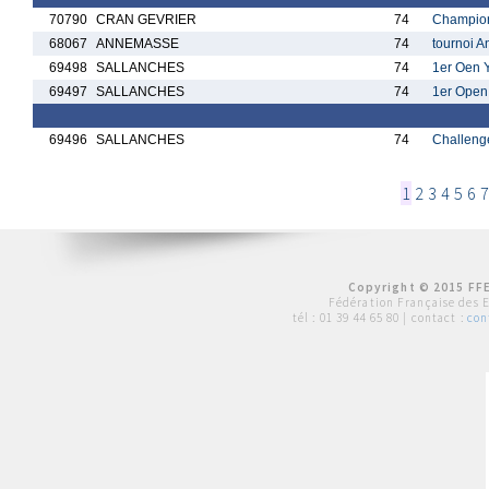
70790
CRAN GEVRIER
74
Champion
68067
ANNEMASSE
74
tournoi 
69498
SALLANCHES
74
1er Oen 
69497
SALLANCHES
74
1er Open
69496
SALLANCHES
74
Challeng
1
2
3
4
5
6
7
Copyright © 2015 FFE
Fédération Française des 
tél :
01 39 44 65 80
| contact :
con