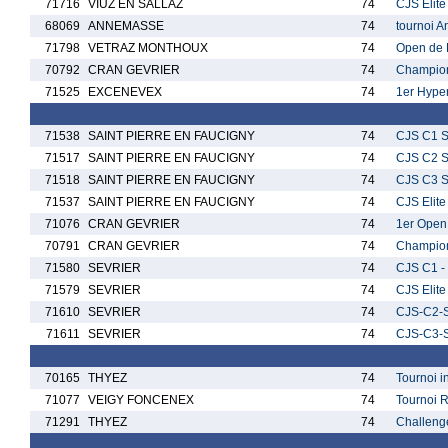
71716
VIUZ EN SALLAZ
74
CJS Elite
68069
ANNEMASSE
74
tournoi 
71798
VETRAZ MONTHOUX
74
Open de 
70792
CRAN GEVRIER
74
Champion
71525
EXCENEVEX
74
1er Hype
71538
SAINT PIERRE EN FAUCIGNY
74
CJS C1 S
71517
SAINT PIERRE EN FAUCIGNY
74
CJS C2 
71518
SAINT PIERRE EN FAUCIGNY
74
CJS C3 
71537
SAINT PIERRE EN FAUCIGNY
74
CJS Elite
71076
CRAN GEVRIER
74
1er Open
70791
CRAN GEVRIER
74
Champion
71580
SEVRIER
74
CJS C1 - 
71579
SEVRIER
74
CJS Elite 
71610
SEVRIER
74
CJS-C2-S
71611
SEVRIER
74
CJS-C3-S
70165
THYEZ
74
Tournoi i
71077
VEIGY FONCENEX
74
Tournoi 
71291
THYEZ
74
Challenge