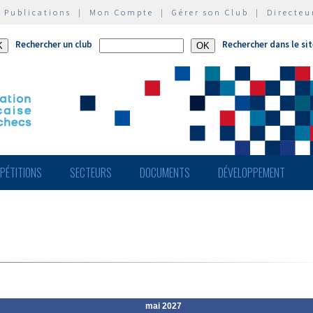
|
Publications
|
Mon Compte
|
Gérer son Club
|
Directeu
Rechercher un club
Rechercher dans le si
PÉTITIONS
SECTEURS
DOCUMENTS
DÉVELOPPEMENT
mai 2027