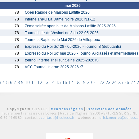
mai 2026
78
Open Rapide de Maisons Laffitte 2026
78
Interne 1hKO La Dame Noire 2026 r11-12
78
7ème soirée open blitz de Maisons-Laffitte 2025-2026
78
Tournoi blitz du Vésinet no 8 du 22-05-2026
78
Tournois Rapides de Mai 2026 de Villepreux
78
Expresso du Roi So' 28 - 05-2026 - Tournoi B (débutants)
78
Expresso du Roi So' mai 2026 - Tournoi A (classés et intermédiaires
78
tournoi interne Triel sur Seine 2025-2026 r8
78
VCC Tournoi Interne 2025-2026 r7
3
4
5
6
7
8
9
10
11
12
13
14
15
16
17
18
19
20
21
22
23
24
25
26
27
2
Copyright © 2015 FFE |
Mentions légales
|
Protection des données
Fédération Française des Echecs |
6 rue de l'Eglise | 92600 ASNIERES SUR SEINE
01 39 44 65 80
| contact :
contact@ffechecs.fr
| webmestre :
erick.mouret@echecs.as