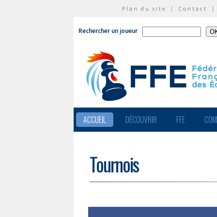
Plan du site
|
Contact
Rechercher un joueur
ACCUEIL
DÉCOUVRIR
FFE
COM
Tournois