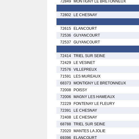
72849
MONTIGNY LE BRETONNEUX
72802
LE CHESNAY
72615
ELANCOURT
72536
GUYANCOURT
72537
GUYANCOURT
72414
TRIEL SUR SEINE
72429
LE VESINET
72576
VILLEPREUX
71591
LES MUREAUX
68373
MONTIGNY LE BRETONNEUX
72008
POISSY
72006
MAGNY LES HAMEAUX
72229
FONTENAY LE FLEURY
72391
LE CHESNAY
72408
LE CHESNAY
68788
TRIEL SUR SEINE
72020
MANTES LA JOLIE
69396
ELANCOURT