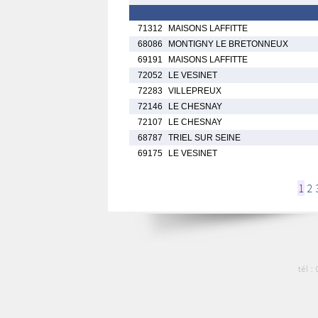
71312
MAISONS LAFFITTE
68086
MONTIGNY LE BRETONNEUX
69191
MAISONS LAFFITTE
72052
LE VESINET
72283
VILLEPREUX
72146
LE CHESNAY
72107
LE CHESNAY
68787
TRIEL SUR SEINE
69175
LE VESINET
1
2
tél :