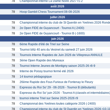
78
Championnat interne La Dame Noire 2027 r1-2
août 2026
78
Hoop Gambit Chess Tournament 08-08-2026
juillet 2026
78
Championnat interne du club de St Quentin en Yvelines 2026 Rond
78
2e Open FIDE de Guyancourt - Tournoi A (-2400)
78
2e Open FIDE de Guyancourt - Tournoi B (-1600)
juin 2026
78
6ème Rapide d'été de Triel sur Seine
78
Tournoi blitz 40 ans du Vesinet du samedi 27 juin 2026
78
Tournois Interne Rapides de Juin 2026 de Villepreux ANNULE
78
3ème Open Rapide des Mureaux
78
Tournoi Interne Jeunes de Montigny saison 2025-26 r8-9
78
Interne de Poissy tournoi fermé eté 2026
78
14 tournoi pédagogique
78
26ème Rapide des Fous Furieux de Fontenay le Fleury
78
Expresso du Roi So' 29 - 06-2026 - Tournoi B (débutants)
78
Expresso du Roi So' juin 2026 - Tournoi A (classés et intermédiaires
78
tournoi interne Triel sur Seine 2025-2026 r9
78
Championnat des Yvelines toutes catégorie 2026 (-2400)
78
Championnat interne du club de St Quentin en Yvelines 2026 r10-1