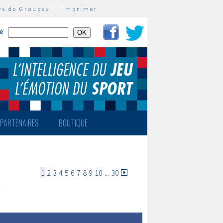
rs de Groupes
|
Imprimer
te
PARTENAIRES
BOUTIQUE
1
2
3
4
5
6
7
8
9
10
...
30