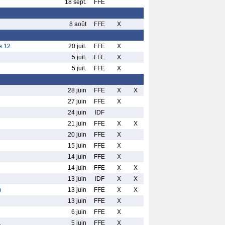
18 sept.
FFE
8 août
FFE
X
e 12
20 juil.
FFE
X
5 juil.
FFE
X
5 juil.
FFE
X
28 juin
FFE
X
X
27 juin
FFE
X
24 juin
IDF
21 juin
FFE
X
X
20 juin
FFE
X
15 juin
FFE
X
14 juin
FFE
X
14 juin
FFE
X
X
13 juin
IDF
X
X
)
13 juin
FFE
X
X
13 juin
FFE
X
6 juin
FFE
X
1
5 juin
FFE
X