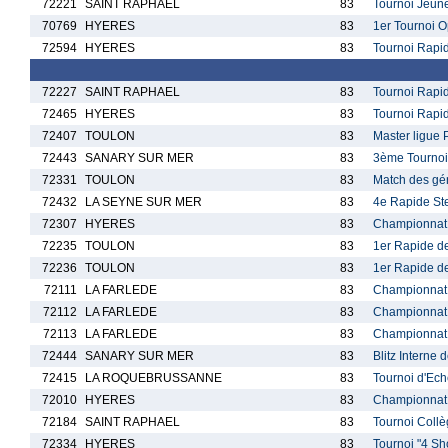
72221
SAINT RAPHAEL
83
Tournoi Jeune
70769
HYERES
83
1er Tournoi O
72594
HYERES
83
Tournoi Rapid
72227
SAINT RAPHAEL
83
Tournoi Rapid
72465
HYERES
83
Tournoi Rapid
72407
TOULON
83
Master ligue
72443
SANARY SUR MER
83
3ème Tournoi 
72331
TOULON
83
Match des gé
72432
LA SEYNE SUR MER
83
4e Rapide St
72307
HYERES
83
Championnat 
72235
TOULON
83
1er Rapide de
72236
TOULON
83
1er Rapide de
72111
LA FARLEDE
83
Championnat d
72112
LA FARLEDE
83
Championnat d
72113
LA FARLEDE
83
Championnat d
72444
SANARY SUR MER
83
Blitz Interne
72415
LA ROQUEBRUSSANNE
83
Tournoi d'Ec
72010
HYERES
83
Championnat 
72184
SAINT RAPHAEL
83
Tournoi Coll
72334
HYERES
83
Tournoi "4 Sh