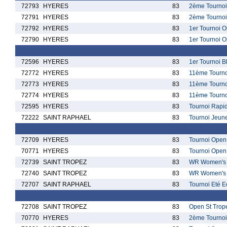
72793
HYERES
83
2ème Tournoi
72791
HYERES
83
2ème Tournoi
72792
HYERES
83
1er Tournoi O
72790
HYERES
83
1er Tournoi 
72596
HYERES
83
1er Tournoi B
72772
HYERES
83
11ème Tourno
72773
HYERES
83
11ème Tourno
72774
HYERES
83
11ème Tournoi
72595
HYERES
83
Tournoi Rapi
72222
SAINT RAPHAEL
83
Tournoi Jeun
72709
HYERES
83
Tournoi Open 
70771
HYERES
83
Tournoi Open 
72739
SAINT TROPEZ
83
WR Women's C
72740
SAINT TROPEZ
83
WR Women's C
72707
SAINT RAPHAEL
83
Tournoi Eté E
72708
SAINT TROPEZ
83
Open St Trope
70770
HYERES
83
2ème Tournoi 