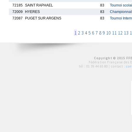
72185
SAINT RAPHAEL
83
Tournoi scola
72009
HYERES
83
Championnat 
72087
PUGET SUR ARGENS
83
Tournoi Inter
1
2
3
4
5
6
7
8
9
10
11
12
13
1
Copyright © 2015 FFE
Fédération Française des 
tél :
01 39 44 65 80
| contact :
con