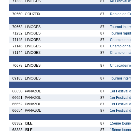
71333
LIMOGES
87
6e Festival d
70560
COUZEIX
87
Rapide de C
70663
LIMOGES
87
Tournoi inte
71232
LIMOGES
87
Tournoi rapi
71145
LIMOGES
87
Championnat 
71146
LIMOGES
87
Championnat 
71144
LIMOGES
87
Championnat 
70678
LIMOGES
87
Cht académiq
69183
LIMOGES
87
Tournoi inte
66650
PANAZOL
87
1er Festival 
66651
PANAZOL
87
1er Festival 
66652
PANAZOL
87
1er Festival
66654
PANAZOL
87
1er Festival 
68382
ISLE
87
15ème tourno
68383
ISLE
87
15ème tournoi