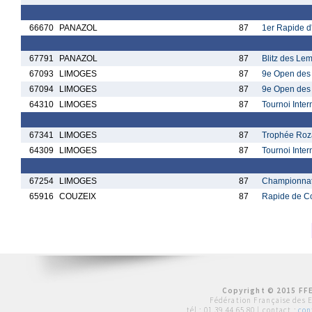
66670
PANAZOL
87
1er Rapide d
67791
PANAZOL
87
Blitz des Le
67093
LIMOGES
87
9e Open des
67094
LIMOGES
87
9e Open des
64310
LIMOGES
87
Tournoi Inte
67341
LIMOGES
87
Trophée Roz
64309
LIMOGES
87
Tournoi Inte
67254
LIMOGES
87
Championnat 
65916
COUZEIX
87
Rapide de C
Copyright © 2015 FFE
Fédération Française des 
tél :
01 39 44 65 80
| contact :
con