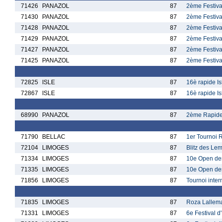
71426
PANAZOL
87
2ème Festiva
71430
PANAZOL
87
2ème Festiva
71428
PANAZOL
87
2ème Festiva
71429
PANAZOL
87
2ème Festiva
71427
PANAZOL
87
2ème Festiva
71425
PANAZOL
87
2ème Festiva
72825
ISLE
87
16è rapide I
72867
ISLE
87
16è rapide I
68990
PANAZOL
87
2ème Rapide
71790
BELLAC
87
1er Tournoi 
72104
LIMOGES
87
Blitz des Le
71334
LIMOGES
87
10e Open de
71335
LIMOGES
87
10e Open de
71856
LIMOGES
87
Tournoi inte
71835
LIMOGES
87
Roza Lallem
71331
LIMOGES
87
6e Festival 