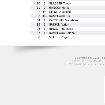
30
2
GLASSER Timon
31
2
HANCOK Herve
32
1½
CLOWEZ Juliette
33
1½
RAMBEAUX Eric
34
1
KARSENTY Madeleine
35
1
GUIGON Adrien
36
1
RINGOT Francoise
37
1
RAMBEAUX Solene
38
0
MELLET Roger
Copyright © 2015 FFE
Fédération Française des 
tél :
01 39 44 65 80
| contact :
con