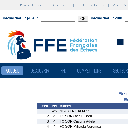
Plan du site
|
Contact
|
Publications
|
Mon C
Rechercher un joueur
Rechercher un club
ACCUEIL
DÉCOUVRIR
FFE
COMPÉTITIONS
SECTEU
5e 
R
Ech.
Pts
Blancs
1
4½
NGUYEN Chi-Minh
2
4
FOISOR Ovidiu Doru
3
4
FOISOR Cristina Adela
4
4
FOISOR Mihaela-Veronica