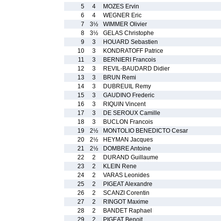
5
4
MOZES Ervin
6
4
WEGNER Eric
7
3½
WIMMER Olivier
8
3½
GELAS Christophe
9
3
HOUARD Sebastien
10
3
KONDRATOFF Patrice
11
3
BERNIERI Francois
12
3
REVIL-BAUDARD Didier
13
3
BRUN Remi
14
3
DUBREUIL Remy
15
3
GAUDINO Frederic
16
3
RIQUIN Vincent
17
3
DE SEROUX Camille
18
3
BUCLON Francois
19
2½
MONTOLIO BENEDICTO Cesar
20
2½
HEYMAN Jacques
21
2½
DOMBRE Antoine
22
2
DURAND Guillaume
23
2
KLEIN Rene
24
2
VARAS Leonides
25
2
PIGEAT Alexandre
26
2
SCANZI Corentin
27
2
RINGOT Maxime
28
2
BANDET Raphael
29
2
PIGEAT Benoit