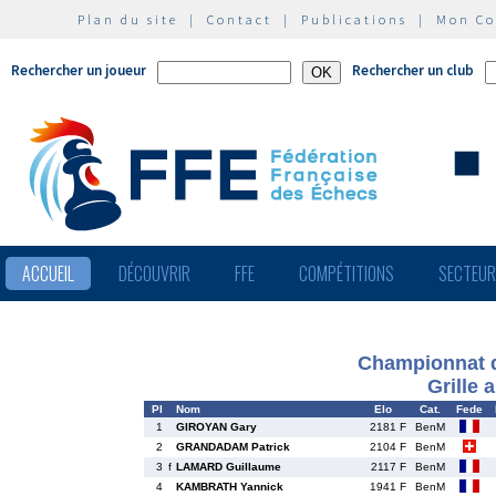
Plan du site
|
Contact
|
Publications
|
Mon C
Rechercher un joueur
Rechercher un club
ACCUEIL
DÉCOUVRIR
FFE
COMPÉTITIONS
SECTEU
Championnat d
Grille 
Pl
Nom
Elo
Cat.
Fede
1
GIROYAN Gary
2181 F
BenM
2
GRANDADAM Patrick
2104 F
BenM
3
f
LAMARD Guillaume
2117 F
BenM
4
KAMBRATH Yannick
1941 F
BenM