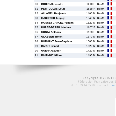
80
BODIN Alexandre
1610 F
BenM
81
PETITCOLAS Louis
1525 F
BenM
82
ALLAMEL Benjamin
1400 N
BenM
83
MAUDRICH Tanguy
1540 N
BenM
84
MOSSET-CANCEL Yohann
1620 N
BenM
85
DUPRE-DEPRIL Maxime
1667 F
BenM
86
COSTA Anthony
1568 F
BenM
87
GLASSER Timon
1670 N
BenM
88
HORHANT Jean-Baptiste
1500 N
BenM
89
BARET Benoit
1620 N
BenM
90
GUENA Gautier
1420 N
BenM
91
BIHANNIC Kilian
1490 N
BenM
Copyright © 2015 FFE
Fédération Française des 
tél :
01 39 44 65 80
| contact :
con