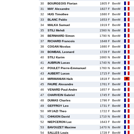
30
BOURGEOIS Florian
1805 F
BenM
31
MAY Alexandre
1827 F
BenM
32
HUG Timothee
1680 F
BenM
33
BLANC Pablo
1653 F
BenM
34
MALKA Samuel
1919 F
BenM
35
STILI Mehdi
1560 N
BenM
36
BERNHARD Simon
1790 N
BenM
37
RICHARD Francois
1648 F
BenM
38
COGAN Nicolas
1680 F
BenM
39
BOMBAIL Leonard
1729 F
BenM
40
STILI Karim
1660 N
BenM
41
AUBRUN Lucas
1740 N
BenM
42
POULET Pierre-Emmanuel
1760 N
BenM
43
AUBERT Lucas
1715 F
BenM
44
MIRIMANIAN Haik
1818 F
BenM
45
FAURE Alexandre
1761 F
BenM
46
VENARD Paul-Andre
1657 F
BenM
47
CHARVEIN Gabriel
1745 F
BenM
48
DUMAS Charles
1796 F
BenM
49
GEFFROY Leo
1731 F
BenM
50
HYJAZI Theo
1722 F
BenM
51
CHHUON David
1710 N
BenM
52
NIEPCERON Luc
1643 F
BenM
53
BAVOUZET Maxime
1470 N
BenM
54
SALLES Louis
1728 F
BenM