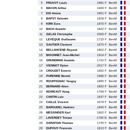
5
PRUVOT Louis
1881 F
BenM
6
MACON Arthur
1949 F
BenM
7
EID Amine
1851 F
BenM
8
BAPST Valentin
1828 F
BenM
9
KIRK Ezra
1970 F
BenM
10
BACH Anatole
1842 F
BenM
11
GELAS Christophe
2000 F
BenM
12
LEVEQUE Guillaume
1725 F
BenM
13
GAUTIER Clement
1875 F
BenM
14
BELLAHCENE Rayane
1802 F
BenM
15
BIGONNET Jean-Michel
1914 F
BenM
16
GRUNDMAN Anatole
1742 F
BenM
17
VIENNOT Dylan
2017 F
BenM
18
CROUZET Emeric
1662 F
BenM
19
PURENNE Benoit
1886 F
BenM
20
ROUFFIGNAC Tanguy
1885 F
BenM
21
BERNARD Alien
1802 F
BenM
22
NOIREAUT Hung
1769 F
BenM
23
CANTIN Loic
1837 F
BenM
24
CAILLE Vincent
1678 F
BenM
25
BAROUDEL Hadrien
1845 F
BenM
26
MESSINGER Karl
1902 F
BenM
27
LAVERDET Tristan
1790 N
BenM
28
SARAFIAN Thomas
1735 F
BenM
29
DUPOUY Francois
1813 F
BenM