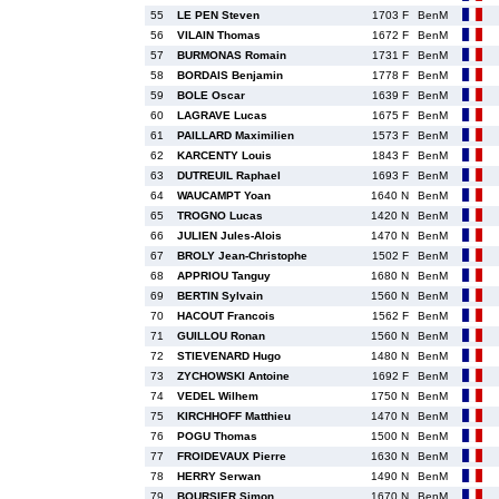
55
LE PEN Steven
1703 F
BenM
56
VILAIN Thomas
1672 F
BenM
57
BURMONAS Romain
1731 F
BenM
58
BORDAIS Benjamin
1778 F
BenM
59
BOLE Oscar
1639 F
BenM
60
LAGRAVE Lucas
1675 F
BenM
61
PAILLARD Maximilien
1573 F
BenM
62
KARCENTY Louis
1843 F
BenM
63
DUTREUIL Raphael
1693 F
BenM
64
WAUCAMPT Yoan
1640 N
BenM
65
TROGNO Lucas
1420 N
BenM
66
JULIEN Jules-Alois
1470 N
BenM
67
BROLY Jean-Christophe
1502 F
BenM
68
APPRIOU Tanguy
1680 N
BenM
69
BERTIN Sylvain
1560 N
BenM
70
HACOUT Francois
1562 F
BenM
71
GUILLOU Ronan
1560 N
BenM
72
STIEVENARD Hugo
1480 N
BenM
73
ZYCHOWSKI Antoine
1692 F
BenM
74
VEDEL Wilhem
1750 N
BenM
75
KIRCHHOFF Matthieu
1470 N
BenM
76
POGU Thomas
1500 N
BenM
77
FROIDEVAUX Pierre
1630 N
BenM
78
HERRY Serwan
1490 N
BenM
79
BOURSIER Simon
1670 N
BenM