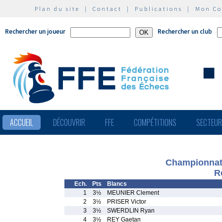
Plan du site
|
Contact
|
Publications
|
Mon C
Rechercher un joueur
Rechercher un club
ACCUEIL
DÉCOUVRIR
FFE
COMPÉTITIONS
SECTEU
Championnat 
R
Ech.
Pts
Blancs
1
3½
MEUNIER Clement
2
3½
PRISER Victor
3
3½
SWERDLIN Ryan
4
3½
REY Gaetan