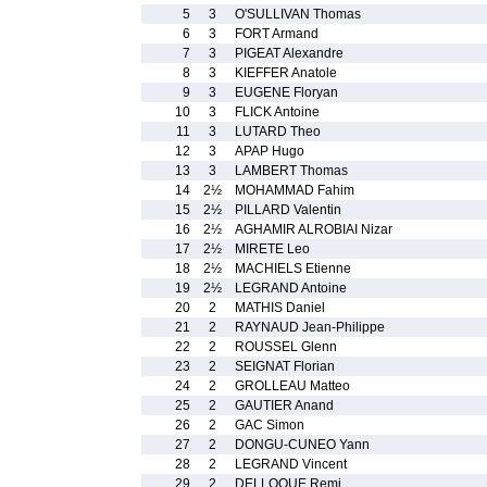
5
3
O'SULLIVAN Thomas
6
3
FORT Armand
7
3
PIGEAT Alexandre
8
3
KIEFFER Anatole
9
3
EUGENE Floryan
10
3
FLICK Antoine
11
3
LUTARD Theo
12
3
APAP Hugo
13
3
LAMBERT Thomas
14
2½
MOHAMMAD Fahim
15
2½
PILLARD Valentin
16
2½
AGHAMIR ALROBIAI Nizar
17
2½
MIRETE Leo
18
2½
MACHIELS Etienne
19
2½
LEGRAND Antoine
20
2
MATHIS Daniel
21
2
RAYNAUD Jean-Philippe
22
2
ROUSSEL Glenn
23
2
SEIGNAT Florian
24
2
GROLLEAU Matteo
25
2
GAUTIER Anand
26
2
GAC Simon
27
2
DONGU-CUNEO Yann
28
2
LEGRAND Vincent
29
2
DELLOQUE Remi