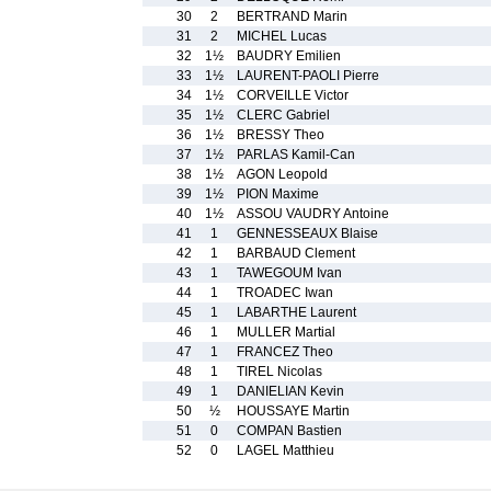
30
2
BERTRAND Marin
31
2
MICHEL Lucas
32
1½
BAUDRY Emilien
33
1½
LAURENT-PAOLI Pierre
34
1½
CORVEILLE Victor
35
1½
CLERC Gabriel
36
1½
BRESSY Theo
37
1½
PARLAS Kamil-Can
38
1½
AGON Leopold
39
1½
PION Maxime
40
1½
ASSOU VAUDRY Antoine
41
1
GENNESSEAUX Blaise
42
1
BARBAUD Clement
43
1
TAWEGOUM Ivan
44
1
TROADEC Iwan
45
1
LABARTHE Laurent
46
1
MULLER Martial
47
1
FRANCEZ Theo
48
1
TIREL Nicolas
49
1
DANIELIAN Kevin
50
½
HOUSSAYE Martin
51
0
COMPAN Bastien
52
0
LAGEL Matthieu