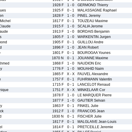
1928 F
1 - 0
GERMOND Thierry
ues
1925 F
0 - 1
MALASSAGNE Raphael
en
1828 F
1 - 0
PINEL Jeremy
ichel
1817 F
0 - 1
TOUZEAU Maxime
Claude
1915 F
1 - 0
SCALIA Jerome
laude
1913 F
1 - 0
BORDAIS Benjamin
s
1805 F
1 - 0
WARKENTIN Jurgen
mond
1905 F
0 - 1
GUILLOU Andre
d
1896 F
1 - 0
JEAN Robert
e
1801 F
0 - 1
BOUROGAA Younes
1870 N
0 - 1
JOUANNE Maxime
Ahmed
1868 F
1 - 0
NAUDION Eric
y
1776 F
1 - 0
MOUAHID Naim
1865 F
X - X
FAUVEL Alexandre
e
1757 F
0 - 1
FUHRMANN Valentin
1715 F
0 - 1
LANCELOT Renaud
nique
1751 F
X - X
WINKELAAR Cor
1878 F
1 - 0
LE MARQUER Pierre
1877 F
1 - 0
GAUTIER Selvan
ry
1863 F
0 - 1
FINKEL Julie
ck
1912 F
1 - 0
FRANCOIS Jean
d
1830 N
0 - 1
FISCHER Julie
1817 F
0 - 1
MALGLAIVE Jean-Louis
el
1814 F
0 - 1
PRETCEILLE Jeremie