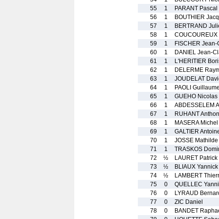
55
1
PARANT Pascal
56
1
BOUTHIER Jacq
57
1
BERTRAND Juli
58
1
COUCOUREUX M
59
1
FISCHER Jean-
60
1
DANIEL Jean-C
61
1
L'HERITIER Bori
62
1
DELERME Ray
63
1
JOUDELAT Davi
64
1
PAOLI Guillaum
65
1
GUEHO Nicolas
66
1
ABDESSELEM 
67
1
RUHANT Anthon
68
1
MASERA Michel
69
1
GALTIER Antoin
70
1
JOSSE Mathilde
71
1
TRASKOS Domi
72
½
LAURET Patrick
73
½
BLIAUX Yannick
74
½
LAMBERT Thier
75
0
QUELLEC Yanni
76
0
LYRAUD Bernar
77
0
ZIC Daniel
78
0
BANDET Rapha