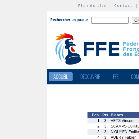
Plan du site
|
Contact
Rechercher un joueur
ACCUEIL
DÉCOUVRIR
FFE
COM
Ech.
Pts
Blancs
1
3
VEYS Vincent
2
3
SCAMPS Guilla
3
3
N'GUYEN Emili
4
3
AUBRY Fabien