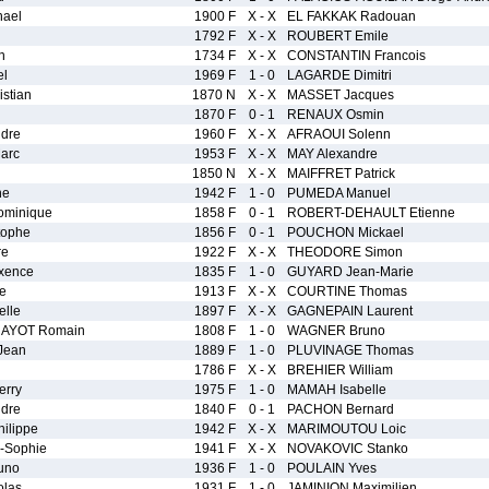
ael
1900 F
X - X
EL FAKKAK Radouan
1792 F
X - X
ROUBERT Emile
n
1734 F
X - X
CONSTANTIN Francois
l
1969 F
1 - 0
LAGARDE Dimitri
stian
1870 N
X - X
MASSET Jacques
1870 F
0 - 1
RENAUX Osmin
dre
1960 F
X - X
AFRAOUI Solenn
arc
1953 F
X - X
MAY Alexandre
1850 N
X - X
MAIFFRET Patrick
ne
1942 F
1 - 0
PUMEDA Manuel
minique
1858 F
0 - 1
ROBERT-DEHAULT Etienne
tophe
1856 F
0 - 1
POUCHON Mickael
re
1922 F
X - X
THEODORE Simon
xence
1835 F
1 - 0
GUYARD Jean-Marie
e
1913 F
X - X
COURTINE Thomas
lle
1897 F
X - X
GAGNEPAIN Laurent
AYOT Romain
1808 F
1 - 0
WAGNER Bruno
Jean
1889 F
1 - 0
PLUVINAGE Thomas
1786 F
X - X
BREHIER William
erry
1975 F
1 - 0
MAMAH Isabelle
dre
1840 F
0 - 1
PACHON Bernard
ilippe
1942 F
X - X
MARIMOUTOU Loic
-Sophie
1941 F
X - X
NOVAKOVIC Stanko
uno
1936 F
1 - 0
POULAIN Yves
las
1931 F
1 - 0
JAMINION Maximilien