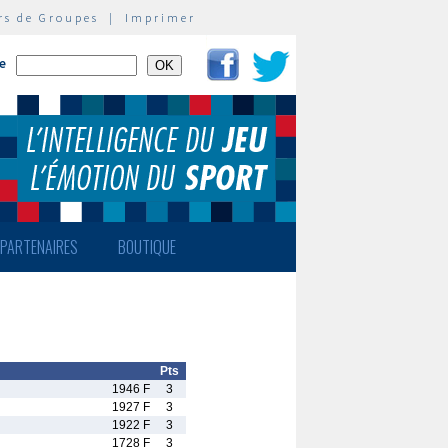
rs de Groupes
|
Imprimer
te
PARTENAIRES
BOUTIQUE
Pts
1946 F
3
1927 F
3
1922 F
3
1728 F
3