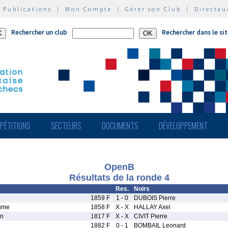
|
Publications
|
Mon Compte
|
Gérer son Club
|
Directeu
Rechercher un club
Rechercher dans le si
PÉTITIONS
SECTEURS
DOCUMENTS
DÉVELOPPEMENT
OpenB
Résultats de la ronde 4
Res.
Noirs
1859 F
1 - 0
DUBOIS Pierre
ume
1858 F
X - X
HALLAY Axel
en
1817 F
X - X
CIVIT Pierre
1882 F
0 - 1
BOMBAIL Leonard