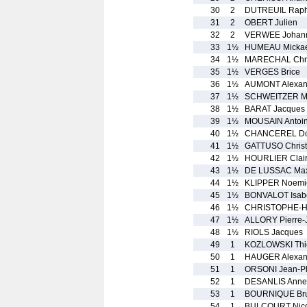
30
2
DUTREUIL Raph
31
2
OBERT Julien
32
2
VERWEE Johan
33
1½
HUMEAU Mickae
34
1½
MARECHAL Chri
35
1½
VERGES Brice
36
1½
AUMONT Alexan
37
1½
SCHWEITZER M
38
1½
BARAT Jacques
39
1½
MOUSAIN Antoi
40
1½
CHANCEREL Do
41
1½
GATTUSO Chris
42
1½
HOURLIER Clai
43
1½
DE LUSSAC Ma
44
1½
KLIPPER Noemi
45
1½
BONVALOT Isabe
46
1½
CHRISTOPHE-H
47
1½
ALLORY Pierre-
48
1½
RIOLS Jacques
49
1
KOZLOWSKI Thi
50
1
HAUGER Alexan
51
1
ORSONI Jean-Ph
52
1
DESANLIS Anne
53
1
BOURNIQUE Br
54
1
BULCOURT Nico