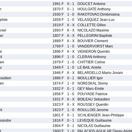
1991 F
0 - 1
DOUCET Antoine
r
1870 F
0 - 1
HOULGATE Anthony
1930 F
1 - 0
RAKOTOVAO Dimbiniaina
hile
1859 F
1 - 0
VELASQUEZ Jean-Luc
1819 F
X - X
COLLETTE Gilles
iel
1893 F
X - X
NICOLAZO Maxime
an
1807 F
X - X
PELLEGRINI Baptiste
1889 F
X - X
BOUVIER Clement
1769 F
1 - 0
VANDERVORST Marc
l
1896 F
X - X
VIGNERON Quentin
t
1896 F
1 - 0
CLERAN Anthony
ien
1979 F
1 - 0
CHITTIER Celine
u
1949 F
1 - 0
LE BAIL Arielle
1946 F
X - X
BELARDELLO Mario-Jovani
astien
1886 F
0 - 1
MOULLIER Igor
en
1874 F
1 - 0
NORESKAL Slomy
1932 F
0 - 1
GEY Marc-Emile
1856 F
1 - 0
POUYADE Fabrice
1931 F
X - X
BOILEAU Sebastien
1923 F
X - X
ROUSSEY Quentin
it
1823 F
1 - 0
ROULLOIS Jerome
1801 F
0 - 1
SCHLIENGER Jean-Philippe
xandre
1816 F
0 - 1
LEVEQUE Guillaume
1904 F
0 - 1
NICOLAS Guillaume
d
1800 F
1 - 0
PALACIOS-AGUILAR Diego-Andr