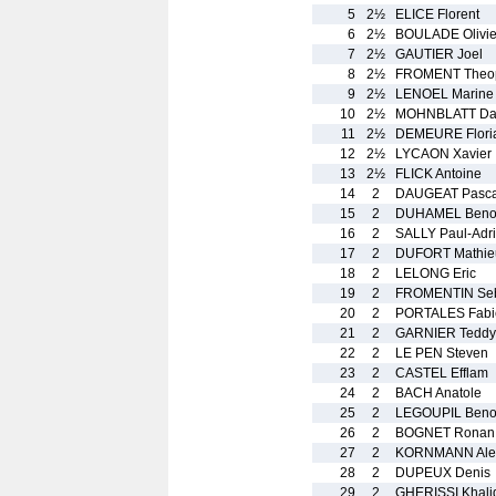
5
2½
ELICE Florent
6
2½
BOULADE Olivie
7
2½
GAUTIER Joel
8
2½
FROMENT Theop
9
2½
LENOEL Marine
10
2½
MOHNBLATT Dan
11
2½
DEMEURE Flori
12
2½
LYCAON Xavier
13
2½
FLICK Antoine
14
2
DAUGEAT Pasca
15
2
DUHAMEL Benoi
16
2
SALLY Paul-Adr
17
2
DUFORT Mathie
18
2
LELONG Eric
19
2
FROMENTIN Seb
20
2
PORTALES Fabi
21
2
GARNIER Teddy
22
2
LE PEN Steven
23
2
CASTEL Efflam
24
2
BACH Anatole
25
2
LEGOUPIL Beno
26
2
BOGNET Ronan
27
2
KORNMANN Ale
28
2
DUPEUX Denis
29
2
GHERISSI Khali