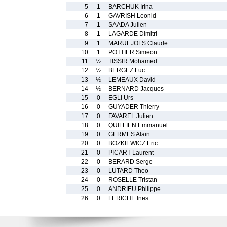
5
1
BARCHUK Irina
6
1
GAVRISH Leonid
7
1
SAADA Julien
8
1
LAGARDE Dimitri
9
1
MARUEJOLS Claude
10
1
POTTIER Simeon
11
½
TISSIR Mohamed
12
½
BERGEZ Luc
13
½
LEMEAUX David
14
½
BERNARD Jacques
15
0
EGLI Urs
16
0
GUYADER Thierry
17
0
FAVAREL Julien
18
0
QUILLIEN Emmanuel
19
0
GERMES Alain
20
0
BOZKIEWICZ Eric
21
0
PICART Laurent
22
0
BERARD Serge
23
0
LUTARD Theo
24
0
ROSELLE Tristan
25
0
ANDRIEU Philippe
26
0
LERICHE Ines