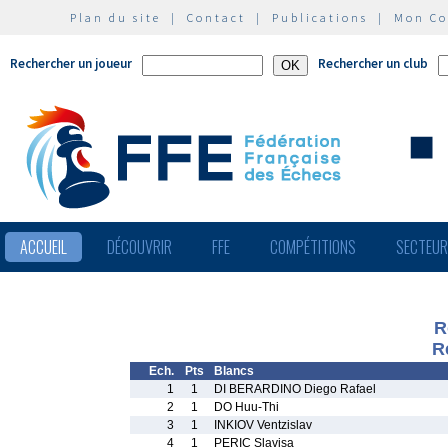
Plan du site
|
Contact
|
Publications
|
Mon C
Rechercher un joueur
Rechercher un club
ACCUEIL
DÉCOUVRIR
FFE
COMPÉTITIONS
SECTEU
R
R
Ech.
Pts
Blancs
1
1
DI BERARDINO Diego Rafael
2
1
DO Huu-Thi
3
1
INKIOV Ventzislav
4
1
PERIC Slavisa