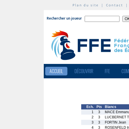
Plan du site
|
Contact
Rechercher un joueur
ACCUEIL
DÉCOUVRIR
FFE
COM
Ech.
Pts
Blancs
1
3
MACE Emmanu
2
3
LUCBERNET T
3
3
FORTIN Jean
4
3
ROSENFELD I