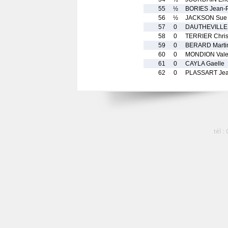
55
½
BORIES Jean-
56
½
JACKSON Sue
57
0
DAUTHEVILLE 
58
0
TERRIER Chris
59
0
BERARD Marti
60
0
MONDION Vale
61
0
CAYLA Gaelle
62
0
PLASSART Jea
tél :