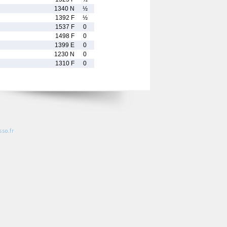
1340 N
½
1392 F
½
1537 F
0
1498 F
0
1399 E
0
1230 N
0
1310 F
0
so.fr