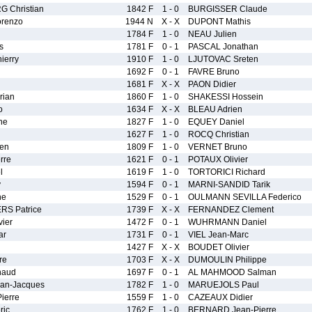
Christian
1842 F
1 - 0
BURGISSER Claude
renzo
1944 N
X - X
DUPONT Mathis
1784 F
1 - 0
NEAU Julien
s
1781 F
0 - 1
PASCAL Jonathan
ierry
1910 F
1 - 0
LJUTOVAC Sreten
1692 F
0 - 1
FAVRE Bruno
1681 F
X - X
PAON Didier
rian
1860 F
1 - 0
SHAKESSI Hossein
o
1634 F
X - X
BLEAU Adrien
ne
1827 F
1 - 0
EQUEY Daniel
1627 F
1 - 0
ROCQ Christian
ien
1809 F
1 - 0
VERNET Bruno
rre
1621 F
0 - 1
POTAUX Olivier
l
1619 F
1 - 0
TORTORICI Richard
y
1594 F
0 - 1
MARNI-SANDID Tarik
ne
1529 F
0 - 1
OULMANN SEVILLA Federico
RS Patrice
1739 F
X - X
FERNANDEZ Clement
ier
1472 F
0 - 1
WUHRMANN Daniel
ar
1731 F
0 - 1
VIEL Jean-Marc
1427 F
X - X
BOUDET Olivier
re
1703 F
X - X
DUMOULIN Philippe
naud
1697 F
0 - 1
AL MAHMOOD Salman
an-Jacques
1782 F
1 - 0
MARUEJOLS Paul
ierre
1559 F
1 - 0
CAZEAUX Didier
ric
1762 F
1 - 0
BERNARD Jean-Pierre