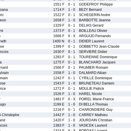
1551 F
0 - 1
GODEFROY Philippe
oana
1714 F
1 - 0
BEZY Bernard
ic
1522 F
0 - 1
SCHEGERIN Andre
eon
1658 F
1 - 0
BARBOTTE Jeanne
n
1329 F
0 - 1
DELIAS Gerard
mi
1373 F
0 - 1
BOILLEAU Olivier
s
1666 F
X - X
ARGUIJO Fernando
neth
1400 N
0 - 1
DIDIER Laurent
oe
1399 F
0 - 1
GOBBETTO Jean-Claude
ncois
1630 F
0 - 1
SERVIERE Didier
1283 F
0 - 1
TOURENNE Dominique
a
1275 F
0 - 1
BLANCHARD Jacques
nard
1566 F
0 - 1
PAUMIER Romain
lvain
1558 F
1 - 0
DALMARD Alban
main
1242 F
0 - 1
CYRILLE Dominique
ose
1543 F
1 - 0
BRUNETEAU Damien
rice
1272 F
0 - 1
MOULIE Patrick
1526 F
1 - 0
HAREL Nicole
r
1481 F
X - X
POIREL Marie-France
ugo
1199 E
1 - 0
DI BELLA Thomas
1216 F
0 - 1
CHARONDIERE Guy
Christophe
1442 F
1 - 0
CARREY Mathieu
and
1420 F
1 - 0
JOURDAIN Christian
cois
1383 F
1 - 0
VASICEK Laurent
c
1324 F
X - X
BORDAS Laurent