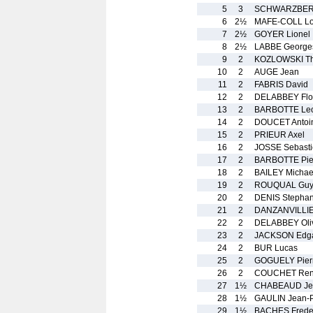
5
3
SCHWARZBERG 
6
2½
MAFE-COLL Lo
7
2½
GOYER Lionel
8
2½
LABBE George
9
2
KOZLOWSKI Th
10
2
AUGE Jean
11
2
FABRIS David
12
2
DELABBEY Flo
13
2
BARBOTTE Le
14
2
DOUCET Antoi
15
2
PRIEUR Axel
16
2
JOSSE Sebast
17
2
BARBOTTE Pie
18
2
BAILEY Michae
19
2
ROUQUAL Gu
20
2
DENIS Stepha
21
2
DANZANVILLIE
22
2
DELABBEY Oliv
23
2
JACKSON Edg
24
2
BUR Lucas
25
2
GOGUELY Pier
26
2
COUCHET Re
27
1½
CHABEAUD Je
28
1½
GAULIN Jean-P
29
1½
BACHES Frede