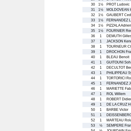
30
1½
PROT Ludovic
31
1½
MOLDOVEAN I
32
1½
GAUBERT Cedr
33
1½
FERNANDEZ L
34
1½
PIZZALA Adrie
35
1½
FOURNIER Re
36
1
DEMUTH Gille
37
1
JACKSON Ken
38
1
TOURNEUR Cl
39
1
DROCHON Fra
40
1
BLEAU Benoit
41
1
GUITOUNI Soh
42
1
DECULTOT Ber
43
1
PHILIPPEAU Sy
44
1
TORTORICI Ro
45
1
FERNANDEZ J
46
1
MARIETTE Fab
47
1
ROL Willem
48
1
ROBERT Didie
49
1
DE LA CRUZ H
50
1
BARBE Victor
51
1
DEISSENBERG 
52
1
MARTEAU Rol
53
½
SEMPERE Fran
54
½
JOURDAIN Eri