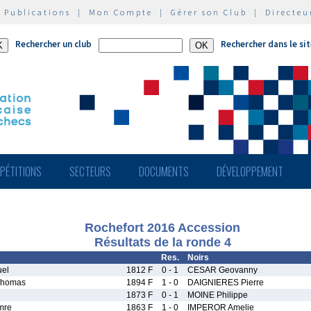
|
Publications
|
Mon Compte
|
Gérer son Club
|
Directeu
Rechercher un club
Rechercher dans le si
PÉTITIONS
SECTEURS
DOCUMENTS
DÉVELOPPEMENT
Rochefort 2016 Accession
Résultats de la ronde 4
Res.
Noirs
el
1812 F
0 - 1
CESAR Geovanny
homas
1894 F
1 - 0
DAIGNIERES Pierre
1873 F
0 - 1
MOINE Philippe
mre
1863 F
1 - 0
IMPEROR Amelie