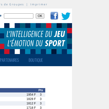
rs de Groupes
|
Imprimer
te
PARTENAIRES
BOUTIQUE
Pts
1954 F
3
1828 F
3
1812 F
3
1718 F
3