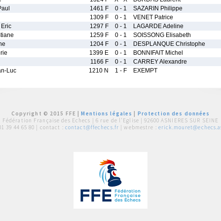
Paul
1461 F
0 - 1
SAZARIN Philippe
1309 F
0 - 1
VENET Patrice
Eric
1297 F
0 - 1
LAGARDE Adeline
tiane
1259 F
0 - 1
SOISSONG Elisabeth
ne
1204 F
0 - 1
DESPLANQUE Christophe
rie
1399 E
0 - 1
BONNIFAIT Michel
1166 F
0 - 1
CARREY Alexandre
n-Luc
1210 N
1 - F
EXEMPT
Copyright © 2015 FFE |
Mentions légales
|
Protection des données
Fédération Française des Echecs |
6 rue de l'Eglise | 92600 ASNIERES SUR SEINE
01 39 44 65 80
| contact :
contact@ffechecs.fr
| webmestre :
erick.mouret@echecs.as