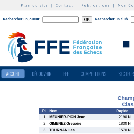
Plan du site
|
Contact
|
Publications
|
Mon C
Rechercher un joueur
Rechercher un club
ACCUEIL
DÉCOUVRIR
FFE
COMPÉTITIONS
SECTEU
Champ
Clas
Pl
Nom
Rapide
1
MEUNIER-PION Jean
2190 N
2
GIMENEZ Gregoire
1830 N
3
TOURNAN Lea
1570 N