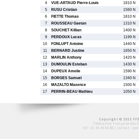
4
VUE-ARTAUD Pierre-Louis
1810 N
5
RUSU Cristian
1560 N
6
FIETTE Thomas
1810 N
7
ROUSSEAU Gaetan
1310 N
8
SOUCHET Killian
1400 N
9
PERDOUX Lucas
1199 N
10
FONLUPT Antoine
1440 N
11
BERNARD Justine
1650 N
12
MARLIN Anthony
1420 N
13
DUMOULIN Esteban
1430 N
14
DUPEUX Amelie
1590 N
15
BORGES Samuel
1340 N
16
MAZALTO Maxence
1500 N
17
PERRIN-BEAU Mathieu
1050 N
Copyright © 2015 FFE
Fédération Française des 
tél :
01 39 44 65 80
| contact :
con