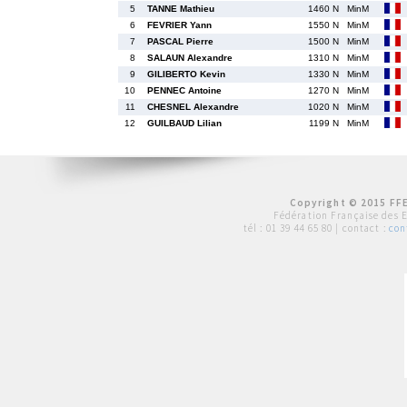
5
TANNE Mathieu
1460 N
MinM
6
FEVRIER Yann
1550 N
MinM
7
PASCAL Pierre
1500 N
MinM
8
SALAUN Alexandre
1310 N
MinM
9
GILIBERTO Kevin
1330 N
MinM
10
PENNEC Antoine
1270 N
MinM
11
CHESNEL Alexandre
1020 N
MinM
12
GUILBAUD Lilian
1199 N
MinM
Copyright © 2015 FFE
Fédération Française des 
tél :
01 39 44 65 80
| contact :
con