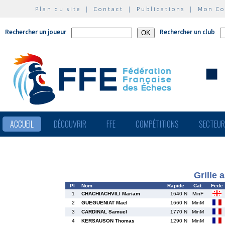
Plan du site
|
Contact
|
Publications
|
Mon C
Rechercher un joueur
Rechercher un club
ACCUEIL
DÉCOUVRIR
FFE
COMPÉTITIONS
SECTEU
Grille 
Pl
Nom
Rapide
Cat.
Fede
1
CHACHIACHVILI Mariam
1640 N
MinF
2
GUEGUENIAT Mael
1660 N
MinM
3
CARDINAL Samuel
1770 N
MinM
4
KERSAUSON Thomas
1290 N
MinM