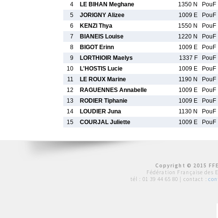
4
LE BIHAN Meghane
1350 N
PouF
5
JORIGNY Alizee
1009 E
PouF
6
KENZI Thya
1550 N
PouF
7
BIANEIS Louise
1220 N
PouF
8
BIGOT Erinn
1009 E
PouF
9
LORTHIOIR Maelys
1337 F
PouF
10
L'HOSTIS Lucie
1009 E
PouF
11
LE ROUX Marine
1190 N
PouF
12
RAGUENNES Annabelle
1009 E
PouF
13
RODIER Tiphanie
1009 E
PouF
14
LOUDIER Juna
1130 N
PouF
15
COURJAL Juliette
1009 E
PouF
Copyright © 2015 FFE
Fédération Française des 
tél :
01 39 44 65 80
| contact :
con