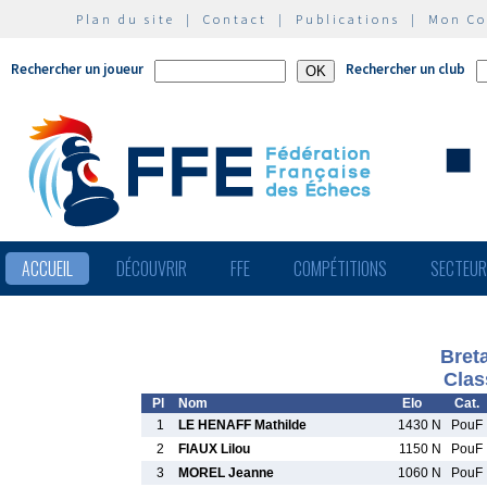
Plan du site
|
Contact
|
Publications
|
Mon C
Rechercher un joueur
Rechercher un club
ACCUEIL
DÉCOUVRIR
FFE
COMPÉTITIONS
SECTEU
Bret
Clas
Pl
Nom
Elo
Cat.
1
LE HENAFF Mathilde
1430 N
PouF
2
FIAUX Lilou
1150 N
PouF
3
MOREL Jeanne
1060 N
PouF