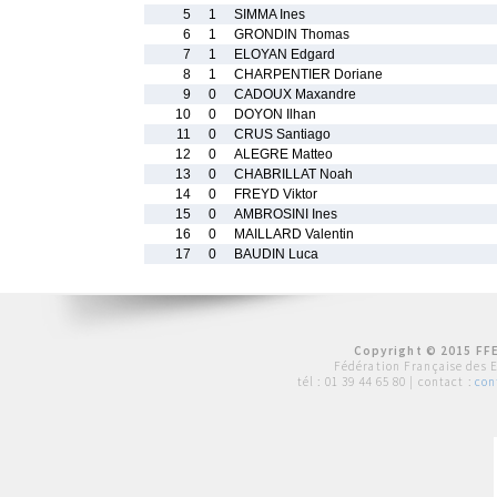
5
1
SIMMA Ines
6
1
GRONDIN Thomas
7
1
ELOYAN Edgard
8
1
CHARPENTIER Doriane
9
0
CADOUX Maxandre
10
0
DOYON Ilhan
11
0
CRUS Santiago
12
0
ALEGRE Matteo
13
0
CHABRILLAT Noah
14
0
FREYD Viktor
15
0
AMBROSINI Ines
16
0
MAILLARD Valentin
17
0
BAUDIN Luca
Copyright © 2015 FFE
Fédération Française des 
tél :
01 39 44 65 80
| contact :
con