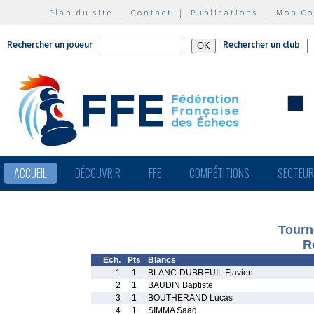
Plan du site
|
Contact
|
Publications
|
Mon C
Rechercher un joueur
Rechercher un club
ACCUEIL
DÉCOUVRIR
FFE
COMPÉTITIONS
SECTEU
Tourn
R
Ech.
Pts
Blancs
1
1
BLANC-DUBREUIL Flavien
2
1
BAUDIN Baptiste
3
1
BOUTHERAND Lucas
4
1
SIMMA Saad