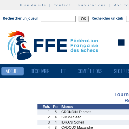
Plan du site
|
Contact
|
Publications
|
Mon C
Rechercher un joueur
Rechercher un club
ACCUEIL
DÉCOUVRIR
FFE
COMPÉTITIONS
SECTEU
Tourn
R
Ech.
Pts
Blancs
1
5
GRONDIN Thomas
2
4
SIMMA Saad
3
4
IDRANI Soheil
4
3
CADOUX Maxandre