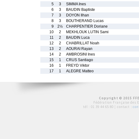
5
3
SIMMA Ines
6
3
BAUDIN Baptiste
7
3
DOYON Ilhan
8
3
BOUTHERAND Lucas
9
2½
CHARPENTIER Doriane
10
2
MEKHLOUK LUTIN Sami
11
2
BAUDIN Luca
12
2
CHABRILLAT Noah
13
2
AOURAI Rayan
14
2
AMBROSINI Ines
15
1
CRUS Santiago
16
1
FREYD Viktor
17
1
ALEGRE Matteo
Copyright © 2015 FFE
Fédération Française des 
tél :
01 39 44 65 80
| contact :
con