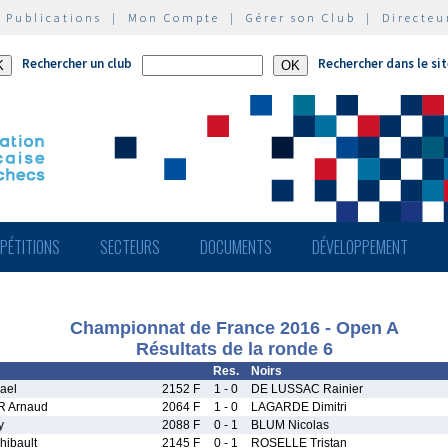
|
Publications
|
Mon Compte
|
Gérer son Club
|
Directeu
Rechercher un club
Rechercher dans le si
PÉTITIONS
SECTEURS
DOCUMENTS
DÉVELOPPEMENT
Championnat de France 2016 - Open A
Résultats de la ronde 6
Res.
Noirs
ael
2152 F
1 - 0
DE LUSSAC Rainier
 Arnaud
2064 F
1 - 0
LAGARDE Dimitri
y
2088 F
0 - 1
BLUM Nicolas
ibault
2145 F
0 - 1
ROSELLE Tristan