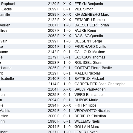
Raphael
2129 F
X - X
FERYN Benjamin
Cecile
2099 F
0 - 1
VIEL Simon
mille
2089 F
X - X
KIRSZENBERG Marc
n
2122 F
X - X
ESTADIEU Romeo
Adrien
2087 F
1 - 0
DAESCHLER Florian
frey
2067 F
1 - 0
FAURE Remi
2063 F
X - X
DA SILVA Quentin
vain
2099 F
1 - 0
DELSENY Serge
zo
2004 F
1 - 0
FRUCHARD Cyrille
aume
2142 F
0 - 1
GALLOUX Maxime
ce
2179 F
0 - 1
JACKSON Thomas
e
2053 F
1 - 0
ROUSSEL Glenn
Laurie
2035 F
0 - 1
COIFFAIT Pierre-Basile
ic
2029 F
0 - 1
MALEKI Nicolas
sabelle
2140 F
0 - 1
BATTEUX Mickael
2114 F
1 - 0
CARPENTIER Jean-Christophe
e
2104 F
X - X
SALLY Paul-Adrien
ien
2025 F
0 - 1
VIERS Emmanuel
n
2094 F
0 - 1
DUBOIS Marie
le
2094 F
X - X
FRIT Philippe
athis
2029 F
0 - 1
VEDOVOTTO Nicolas
stien
2000 F
0 - 1
DERIEUX Christian
nri
1990 F
0 - 1
WILLEMS Niels
2044 F
1 - 0
GOLLAIN Marc
bert
2027 F
1 - 0
LEVER Erwan