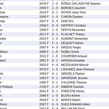
ane
2070 F
1 - 0
BITBOL-DELAVEYNE Maelan
en
2065 F
1 - 0
BORGES Joachim
than
2010 F
0 - 1
SOYER Jean-Yves
stephe
2006 F
1 - 0
CARON Damien
igo
2047 F
X - X
SAID Eric
e
2006 F
X - X
KIEFFER Christian
ut
1958 F
1 - 0
FERYN Alexandre
it
2017 F
0 - 1
FLACHET Thierry
ndre
2015 F
1 - 0
AUMONT Alexandre
is
2101 F
F - 1
DEQUIDT Adrien
2097 F
X - X
GRIZOU Regis
thieu
2095 F
1 - 0
NOBILI Denis
an
2011 F
1 - 0
COURRIER Arnaud
bert
2081 F
0 - 1
AFRAOUI Anaelle
2003 F
X - X
MEZOUAGHI Miloud
2076 F
1 - 0
LAGUNES Jean-Renaud
ld
2063 F
0 - 1
GREZELS Florian
r
1953 F
0 - 1
GIRARDON Jerome
n
1995 F
0 - 1
CALOONE Thomas
Philippe
2155 F
1 - 0
RIBIERE Damien
e
2041 F
0 - 1
FORESTIE Pierre
in
2086 F
1 - 0
BLEAU Adrien
ne
2049 F
1 - 0
MARKS Edwin
Remi
2007 F
X - X
SUEZ-PANAMA Gilles
ncois
1972 F
X - X
BELLAICHE Elise