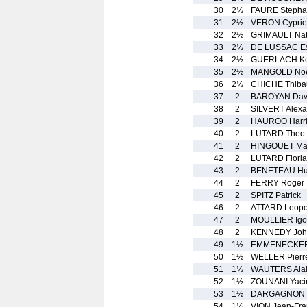
30
2½
FAURE Steph
31
2½
VERON Cypri
32
2½
GRIMAULT Na
33
2½
DE LUSSAC E
34
2½
GUERLACH Ke
35
2½
MANGOLD No
36
2½
CHICHE Thiba
37
2
BAROYAN Dav
38
2
SILVERT Alexa
39
2
HAUROO Harr
40
2
LUTARD Theo
41
2
HINGOUET Mat
42
2
LUTARD Flori
43
2
BENETEAU Hu
44
2
FERRY Roger
45
2
SPITZ Patrick
46
2
ATTARD Leopo
47
2
MOULLIER Igo
48
2
KENNEDY Joh
49
1½
EMMENECKER 
50
1½
WELLER Pierr
51
1½
WAUTERS Ala
52
1½
ZOUNANI Yaci
53
1½
DARGAGNON 
54
1½
VION Jean-Fra