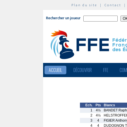
Plan du site
|
Contact
Rechercher un joueur
ACCUEIL
DÉCOUVRIR
FFE
COM
Ech.
Pts
Blancs
1
4½
BANDET Raph
2
4½
HELSTROFFER
3
4
FIGIER Anthon
4
4
DUDOGNON Th