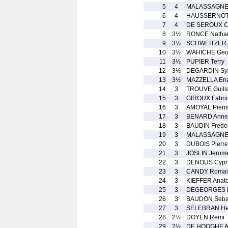
5
4
MALASSAGNE 
6
4
HAUSSERNOT 
7
4
DE SEROUX Ca
8
3½
RONCE Natha
9
3½
SCHWEITZER 
10
3½
WAHICHE Geof
11
3½
PUPIER Terry
12
3½
DEGARDIN Syl
13
3½
MAZZELLA En
14
3
TROUVE Guill
15
3
GIROUX Fabri
16
3
AMOYAL Pierr
17
3
BENARD Anne-
18
3
BAUDIN Freder
19
3
MALASSAGNE I
20
3
DUBOIS Pierre
21
3
JOSLIN Jerom
22
3
DENOUS Cypr
23
3
CANDY Romai
24
3
KIEFFER Anato
25
3
DEGEORGES M
26
3
BAUDON Seba
27
3
SELEBRAN He
28
2½
DOYEN Remi
29
2½
DE HOOGHE Al