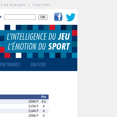
rs de Groupes
|
Imprimer
te
PARTENAIRES
BOUTIQUE
Pts
2099 F
4½
2156 F
4
2184 F
4
2096 F
4