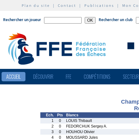
Plan du site
|
Contact
|
Publications
|
Mon C
Rechercher un joueur
Rechercher un club
ACCUEIL
DÉCOUVRIR
FFE
COMPÉTITIONS
SECTEU
Champi
R
Ech.
Pts
Blancs
1
0
LOUIS Thibault
2
0
FEDORCHUK Sergey A.
3
0
HOUHOU Olivier
4
0
MOUSSARD Jules