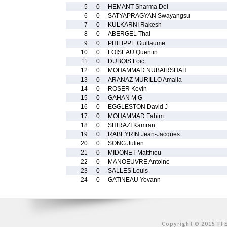
5
0
HEMANT Sharma Del
6
0
SATYAPRAGYAN Swayangsu
7
0
KULKARNI Rakesh
8
0
ABERGEL Thal
9
0
PHILIPPE Guillaume
10
0
LOISEAU Quentin
11
0
DUBOIS Loic
12
0
MOHAMMAD NUBAIRSHAH
13
0
ARANAZ MURILLO Amalia
14
0
ROSER Kevin
15
0
GAHAN M G
16
0
EGGLESTON David J
17
0
MOHAMMAD Fahim
18
0
SHIRAZI Kamran
19
0
RABEYRIN Jean-Jacques
20
0
SONG Julien
21
0
MIDONET Matthieu
22
0
MANOEUVRE Antoine
23
0
SALLES Louis
24
0
GATINEAU Yovann
Copyright © 2015 FFE