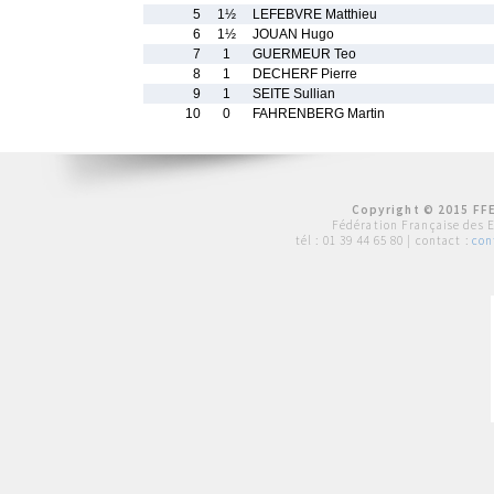
5
1½
LEFEBVRE Matthieu
6
1½
JOUAN Hugo
7
1
GUERMEUR Teo
8
1
DECHERF Pierre
9
1
SEITE Sullian
10
0
FAHRENBERG Martin
Copyright © 2015 FFE
Fédération Française des 
tél :
01 39 44 65 80
| contact :
con