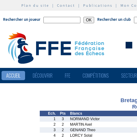
Plan du site
|
Contact
|
Publications
|
Mon C
Rechercher un joueur
Rechercher un club
ACCUEIL
DÉCOUVRIR
FFE
COMPÉTITIONS
SECTEU
Breta
R
Ech.
Pts
Blancs
1
3
NORMAND Victor
2
2
MARTIN Axel
3
2
GENAND Theo
4
2
LORCY Solal