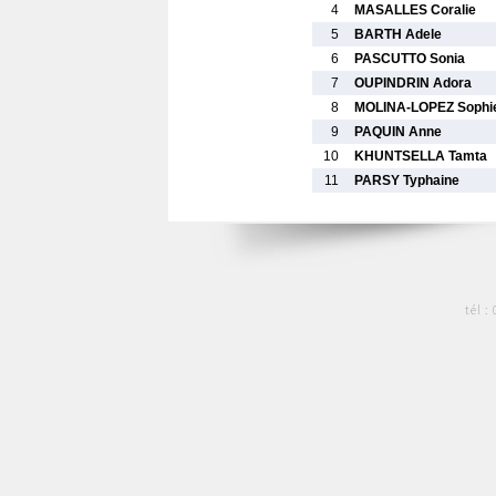
4
MASALLES Coralie
5
BARTH Adele
6
PASCUTTO Sonia
7
OUPINDRIN Adora
8
MOLINA-LOPEZ Sophi
9
PAQUIN Anne
10
KHUNTSELLA Tamta
11
PARSY Typhaine
tél :