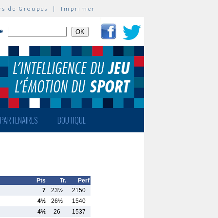
rs de Groupes
|
Imprimer
te
PARTENAIRES
BOUTIQUE
Pts
Tr.
Perf
7
23½
2150
4½
26½
1540
4½
26
1537