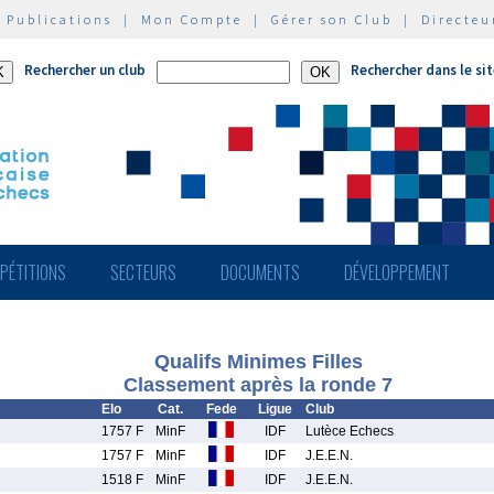
|
Publications
|
Mon Compte
|
Gérer son Club
|
Directeu
Rechercher un club
Rechercher dans le si
PÉTITIONS
SECTEURS
DOCUMENTS
DÉVELOPPEMENT
Qualifs Minimes Filles
Classement après la ronde 7
Elo
Cat.
Fede
Ligue
Club
1757 F
MinF
IDF
Lutèce Echecs
1757 F
MinF
IDF
J.E.E.N.
1518 F
MinF
IDF
J.E.E.N.