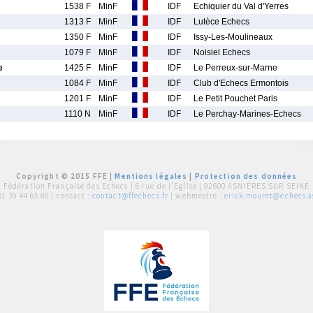
1538 F
MinF
IDF
Echiquier du Val d'Yerres
1313 F
MinF
IDF
Lutèce Echecs
1350 F
MinF
IDF
Issy-Les-Moulineaux
1079 F
MinF
IDF
Noisiel Echecs
e
1425 F
MinF
IDF
Le Perreux-sur-Marne
1084 F
MinF
IDF
Club d'Echecs Ermontois
1201 F
MinF
IDF
Le Petit Pouchet Paris
1110 N
MinF
IDF
Le Perchay-Marines-Echecs
Copyright © 2015 FFE |
Mentions légales
|
Protection des données
Fédération Française des Echecs |
6 rue de l'Eglise | 92600 ASNIERES SUR SEINE
01 39 44 65 80
| contact :
contact@ffechecs.fr
| webmestre :
erick.mouret@echecs.as