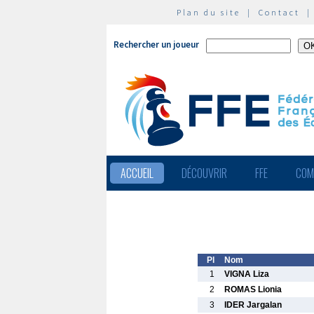
Plan du site
|
Contact
Rechercher un joueur
ACCUEIL
DÉCOUVRIR
FFE
COM
Pl
Nom
1
VIGNA Liza
2
ROMAS Lionia
3
IDER Jargalan