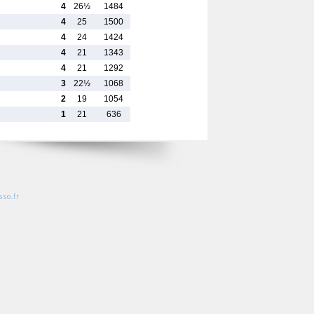
4
26½
1484
4
25
1500
4
24
1424
4
21
1343
4
21
1292
3
22½
1068
2
19
1054
1
21
636
so.fr