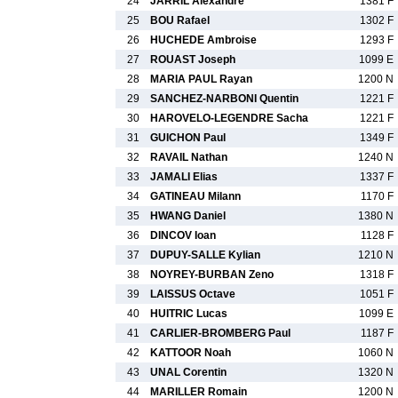
24
JARRIL Alexandre
1381 F
25
BOU Rafael
1302 F
26
HUCHEDE Ambroise
1293 F
27
ROUAST Joseph
1099 E
28
MARIA PAUL Rayan
1200 N
29
SANCHEZ-NARBONI Quentin
1221 F
30
HAROVELO-LEGENDRE Sacha
1221 F
31
GUICHON Paul
1349 F
32
RAVAIL Nathan
1240 N
33
JAMALI Elias
1337 F
34
GATINEAU Milann
1170 F
35
HWANG Daniel
1380 N
36
DINCOV Ioan
1128 F
37
DUPUY-SALLE Kylian
1210 N
38
NOYREY-BURBAN Zeno
1318 F
39
LAISSUS Octave
1051 F
40
HUITRIC Lucas
1099 E
41
CARLIER-BROMBERG Paul
1187 F
42
KATTOOR Noah
1060 N
43
UNAL Corentin
1320 N
44
MARILLER Romain
1200 N