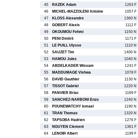
45
RAZEK Adam
1263 F
46
MICHEL-MAZZOLENI Antoine
1057 F
47
KLOSS Alexandre
1360 N
48
GOBERT Alexis
1112 F
49
OKOUMOU Fehmi
1150 N
50
PENI Dmitrii
1171 F
51
LE PUILL Ulysse
1110 N
52
SAUZET Tim
1400 N
53
HAMOU Jules
1040 N
54
ABDELKADER Wissam
1241 F
55
MADDUMAGE Vishwa
1078 F
56
DAVID Gauthier
1130 N
57
TISSOT Gabriel
1220 N
58
PANVIER Briac
1169 F
59
SANCHEZ-NARBONI Enzo
1240 N
60
POUNEWATCHY Ismael
1190 N
61
TRAN Thomas
1320 N
62
TAPSOBA Hadrien
1276 F
63
NGUYEN Clement
1361 F
64
LENOIR Albert
1199 F