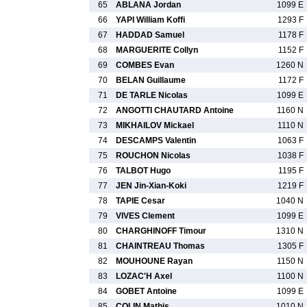
65
ABLANA Jordan
1099 E
66
YAPI William Koffi
1293 F
67
HADDAD Samuel
1178 F
68
MARGUERITE Collyn
1152 F
69
COMBES Evan
1260 N
70
BELAN Guillaume
1172 F
71
DE TARLE Nicolas
1099 E
72
ANGOTTI CHAUTARD Antoine
1160 N
73
MIKHAILOV Mickael
1110 N
74
DESCAMPS Valentin
1063 F
75
ROUCHON Nicolas
1038 F
76
TALBOT Hugo
1195 F
77
JEN Jin-Xian-Koki
1219 F
78
TAPIE Cesar
1040 N
79
VIVES Clement
1099 E
80
CHARGHINOFF Timour
1310 N
81
CHAINTREAU Thomas
1305 F
82
MOUHOUNE Rayan
1150 N
83
LOZAC'H Axel
1100 N
84
GOBET Antoine
1099 E
85
COLIN Mathis
1010 N