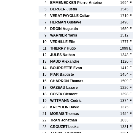
4
EMMENECKER Pierre-Antoine
1694 F
5
BERGER Justin
1545 F
6
VERAT-FAYOLLE Celian
1719 F
7
HERMAN Gustave
1498 F
8
DROIN Augustin
1659 F
9
WARNIER Yanis
1512 F
10
VERHILLE Elie
1777 F
11
THIERRY Hugo
1099 E
12
JULES Nathan
1348 F
13
NAUD Alexandre
1120 F
14
BOURDETTE Evan
1412 F
15
PIAR Baptiste
1454 F
16
CHARRON Thomas
1509 F
17
GAZEAU Lazare
1226 F
18
COSTA Clement
1398 F
19
WITTMANN Cedric
1374 F
20
KREYDLIN David
1375 F
21
MORAIS Thomas
1454 F
22
TRAN Jonathan
1033 F
23
CROUZET Louka
1331 F