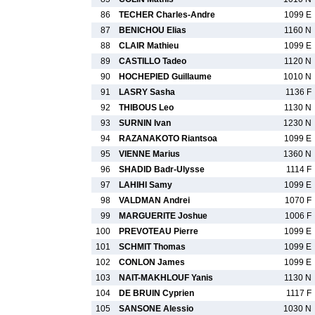
86
TECHER Charles-Andre
1099 E
87
BENICHOU Elias
1160 N
88
CLAIR Mathieu
1099 E
89
CASTILLO Tadeo
1120 N
90
HOCHEPIED Guillaume
1010 N
91
LASRY Sasha
1136 F
92
THIBOUS Leo
1130 N
93
SURNIN Ivan
1230 N
94
RAZANAKOTO Riantsoa
1099 E
95
VIENNE Marius
1360 N
96
SHADID Badr-Ulysse
1114 F
97
LAHIHI Samy
1099 E
98
VALDMAN Andrei
1070 F
99
MARGUERITE Joshue
1006 F
100
PREVOTEAU Pierre
1099 E
101
SCHMIT Thomas
1099 E
102
CONLON James
1099 E
103
NAIT-MAKHLOUF Yanis
1130 N
104
DE BRUIN Cyprien
1117 F
105
SANSONE Alessio
1030 N