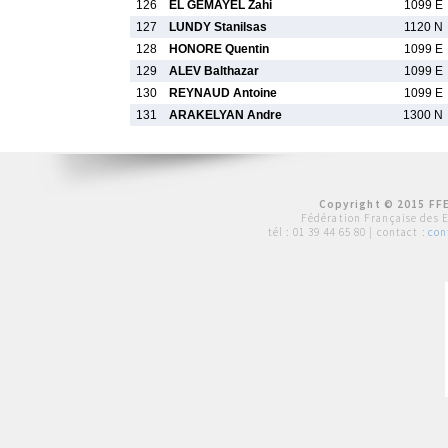
126
EL GEMAYEL Zahi
1099 E
127
LUNDY Stanilsas
1120 N
128
HONORE Quentin
1099 E
129
ALEV Balthazar
1099 E
130
REYNAUD Antoine
1099 E
131
ARAKELYAN Andre
1300 N
Copyright © 2015 FFE
Fédération Française des 
tél :
01 39 44 65 80
| contact :
con