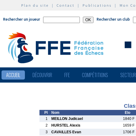
Plan du site
|
Contact
|
Publications
|
Mon C
Rechercher un joueur
Rechercher un club
ACCUEIL
DÉCOUVRIR
FFE
COMPÉTITIONS
SECTEU
Clas
Pl
Nom
Elo
1
MEILLON Judicael
1840 F
2
HURSTEL Alexis
1659 F
3
CAVAILLES Evan
1706 F