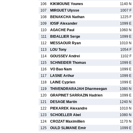
106
KIKMOUNE Younes
1140 N
107
MIRGUET Ulysse
1007 F
108
BENAKCHA Nathan
1225 F
109
IOSIF Alexander
1099 E
110
AGACHE Paul
1060 N
111
BIDALLIER Serge
1099 E
112
MESSAOUR Ryan
1010 N
113
LOU Tony
1054 F
114
GOUSSEV Andrei
1102 F
115
SCHNEIDER Thomas
1099 E
116
VO Bao Nam
1099 E
117
LASNE Arthur
1099 E
118
LAINE Cyprien
1099 E
119
THIVENDRARAJAH Dharmeegan
1080 N
120
GRAPINET SARRAZIN Hadrien
1099 E
121
DESAGE Martin
1240 N
122
PIEKAREK Alexandre
1010 N
123
SCHOELLER Abel
1080 N
124
CROZAT Maximillien
1170 N
125
OULD SLIMANE Emir
1099 E