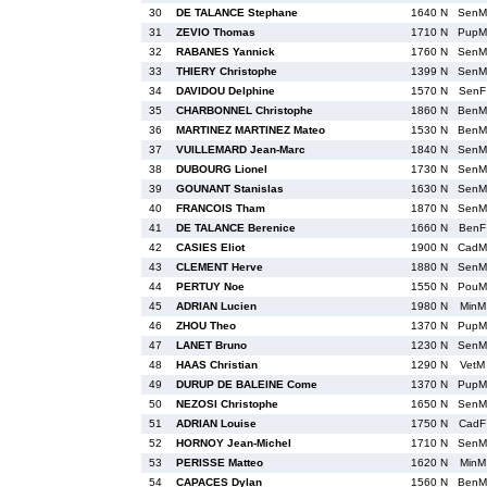
30
DE TALANCE Stephane
1640 N
SenM
31
ZEVIO Thomas
1710 N
PupM
32
RABANES Yannick
1760 N
SenM
33
THIERY Christophe
1399 N
SenM
34
DAVIDOU Delphine
1570 N
SenF
35
CHARBONNEL Christophe
1860 N
BenM
36
MARTINEZ MARTINEZ Mateo
1530 N
BenM
37
VUILLEMARD Jean-Marc
1840 N
SenM
38
DUBOURG Lionel
1730 N
SenM
39
GOUNANT Stanislas
1630 N
SenM
40
FRANCOIS Tham
1870 N
SenM
41
DE TALANCE Berenice
1660 N
BenF
42
CASIES Eliot
1900 N
CadM
43
CLEMENT Herve
1880 N
SenM
44
PERTUY Noe
1550 N
PouM
45
ADRIAN Lucien
1980 N
MinM
46
ZHOU Theo
1370 N
PupM
47
LANET Bruno
1230 N
SenM
48
HAAS Christian
1290 N
VetM
49
DURUP DE BALEINE Come
1370 N
PupM
50
NEZOSI Christophe
1650 N
SenM
51
ADRIAN Louise
1750 N
CadF
52
HORNOY Jean-Michel
1710 N
SenM
53
PERISSE Matteo
1620 N
MinM
54
CAPACES Dylan
1560 N
BenM