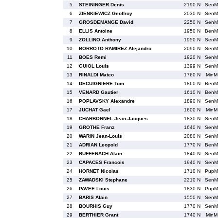
5
STEININGER Denis
2190 N
SenM
6
ZIENKIEWICZ Geoffroy
2030 N
SenM
7
GROSDEMANGE David
2250 N
SenM
8
ELLIS Antoine
1950 N
BenM
9
ZOLLINO Anthony
1950 N
SenM
10
BORROTO RAMIREZ Alejandro
2090 N
SenM
11
BOES Remi
1920 N
SenM
12
GUIOL Louis
1399 N
SenM
13
RINALDI Mateo
1760 N
MinM
14
DECUIGNIERE Tom
1860 N
BenM
15
VENARD Gautier
1610 N
BenM
16
POPLAVSKY Alexandre
1890 N
SenM
17
JUCHAT Gael
1600 N
MinM
18
CHARBONNEL Jean-Jacques
1830 N
SenM
19
GROTHE Franz
1640 N
SenM
20
WARIN Jean-Louis
2080 N
SenM
21
ADRIAN Leopold
1770 N
BenM
22
RUFFENACH Alain
1840 N
SenM
23
CAPACES Francois
1940 N
SenM
24
HORNET Nicolas
1710 N
PupM
25
ZAWADSKI Stephane
2210 N
SenM
26
PAVEE Louis
1830 N
PupM
27
BARIS Alain
1550 N
SenM
28
BOURHIS Guy
1770 N
SenM
29
BERTHIER Grant
1740 N
MinM