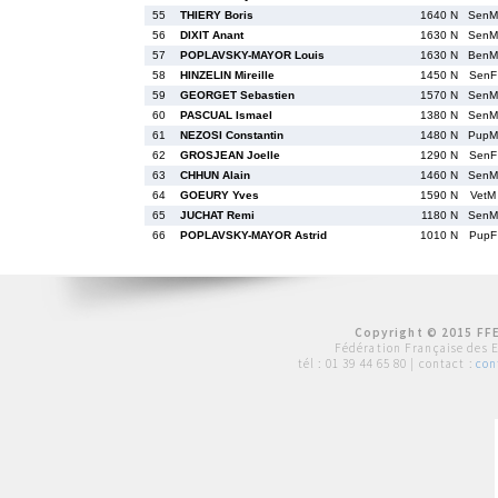
55
THIERY Boris
1640 N
SenM
56
DIXIT Anant
1630 N
SenM
57
POPLAVSKY-MAYOR Louis
1630 N
BenM
58
HINZELIN Mireille
1450 N
SenF
59
GEORGET Sebastien
1570 N
SenM
60
PASCUAL Ismael
1380 N
SenM
61
NEZOSI Constantin
1480 N
PupM
62
GROSJEAN Joelle
1290 N
SenF
63
CHHUN Alain
1460 N
SenM
64
GOEURY Yves
1590 N
VetM
65
JUCHAT Remi
1180 N
SenM
66
POPLAVSKY-MAYOR Astrid
1010 N
PupF
Copyright © 2015 FFE
Fédération Française des 
tél :
01 39 44 65 80
| contact :
con