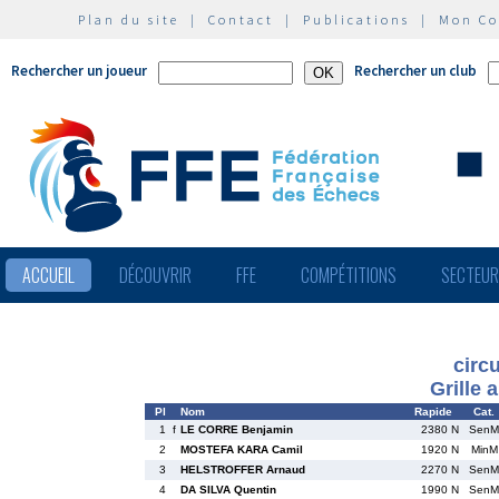
Plan du site
|
Contact
|
Publications
|
Mon C
Rechercher un joueur
Rechercher un club
ACCUEIL
DÉCOUVRIR
FFE
COMPÉTITIONS
SECTEU
circ
Grille 
Pl
Nom
Rapide
Cat.
1
f
LE CORRE Benjamin
2380 N
SenM
2
MOSTEFA KARA Camil
1920 N
MinM
3
HELSTROFFER Arnaud
2270 N
SenM
4
DA SILVA Quentin
1990 N
SenM