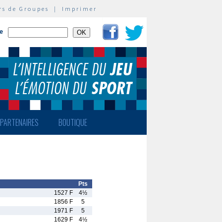
rs de Groupes
|
Imprimer
te
PARTENAIRES
BOUTIQUE
Pts
1527 F
4½
1856 F
5
1971 F
5
1629 F
4½