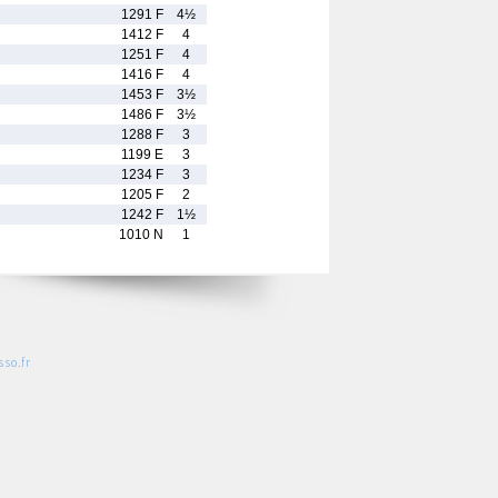
1291 F
4½
1412 F
4
1251 F
4
1416 F
4
1453 F
3½
1486 F
3½
1288 F
3
1199 E
3
1234 F
3
1205 F
2
1242 F
1½
1010 N
1
so.fr