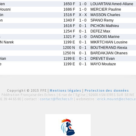
ien
1650 F
1 - 0
LOUARTANI Amed-Allane
Housni
1686 F
1 - 0
MERCIER Pauline
in
1516 F
X - X
MASSON Charles
en
1340 F
1 - 0
SPANO Remy
1616 F
0 - 1
PICHON Mathieu
1254 F
0 - 1
DEFEZ Max
s
1321 F
1 - 0
DANDOIS Marine
 Narek
1199 E
0 - 1
MIKRTCHIAN Lousine
1200 N
0 - 1
BOUTHERAND Alexia
1250 N
0 - 1
BARDAKJIAN Ohanes
ian
1199 E
0 - 1
DREVET Evan
e
1199 E
0 - 1
MAYO Moutaze
Copyright © 2015 FFE |
Mentions légales
|
Protection des données
Fédération Française des Echecs |
6 rue de l'Eglise | 92600 ASNIERES SUR SEINE
01 39 44 65 80
| contact :
contact@ffechecs.fr
| webmestre :
erick.mouret@echecs.as