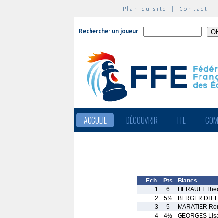
Plan du site
|
Contact
Rechercher un joueur
ACCUEIL
DÉCOUVRIR
FFE
COM
Ech.
Pts
Blancs
1
6
HERAULT Theo
2
5½
BERGER DIT L
3
5
MARATIER Ro
4
4½
GEORGES Lis