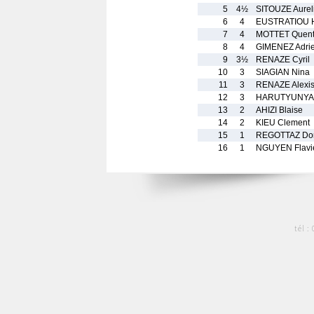
5
4½
SITOUZE Aurel
6
4
EUSTRATIOU 
7
4
MOTTET Quent
8
4
GIMENEZ Adri
9
3½
RENAZE Cyril
10
3
SIAGIAN Nina
11
3
RENAZE Alexi
12
3
HARUTYUNYAN
13
2
AHIZI Blaise
14
2
KIEU Clement
15
1
REGOTTAZ Dor
16
1
NGUYEN Flavi
tél :