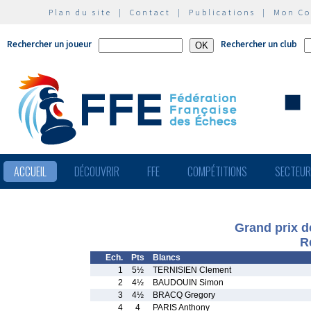
Plan du site
|
Contact
|
Publications
|
Mon C
Rechercher un joueur
Rechercher un club
ACCUEIL
DÉCOUVRIR
FFE
COMPÉTITIONS
SECTEU
Grand prix 
R
Ech.
Pts
Blancs
1
5½
TERNISIEN Clement
2
4½
BAUDOUIN Simon
3
4½
BRACQ Gregory
4
4
PARIS Anthony