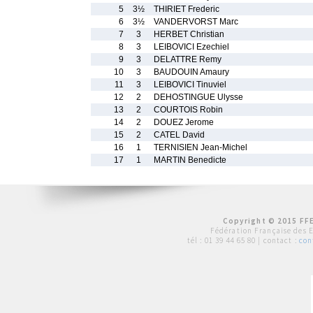
5
3½
THIRIET Frederic
6
3½
VANDERVORST Marc
7
3
HERBET Christian
8
3
LEIBOVICI Ezechiel
9
3
DELATTRE Remy
10
3
BAUDOUIN Amaury
11
3
LEIBOVICI Tinuviel
12
2
DEHOSTINGUE Ulysse
13
2
COURTOIS Robin
14
2
DOUEZ Jerome
15
2
CATEL David
16
1
TERNISIEN Jean-Michel
17
1
MARTIN Benedicte
Copyright © 2015 FFE
Fédération Française des 
tél :
01 39 44 65 80
| contact :
con