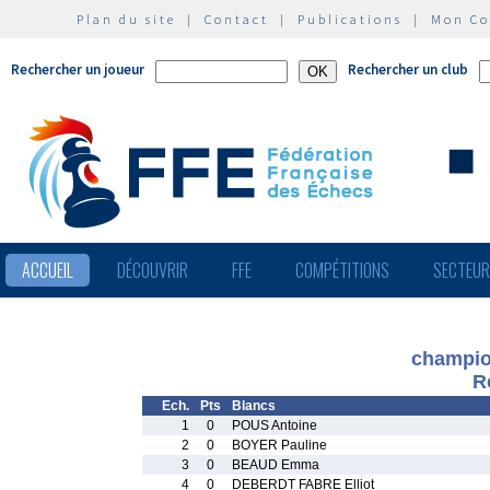
Plan du site
|
Contact
|
Publications
|
Mon C
Rechercher un joueur
Rechercher un club
ACCUEIL
DÉCOUVRIR
FFE
COMPÉTITIONS
SECTEU
champio
R
Ech.
Pts
Blancs
1
0
POUS Antoine
2
0
BOYER Pauline
3
0
BEAUD Emma
4
0
DEBERDT FABRE Elliot