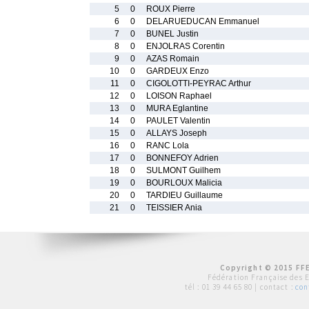
5
0
ROUX Pierre
6
0
DELARUEDUCAN Emmanuel
7
0
BUNEL Justin
8
0
ENJOLRAS Corentin
9
0
AZAS Romain
10
0
GARDEUX Enzo
11
0
CIGOLOTTI-PEYRAC Arthur
12
0
LOISON Raphael
13
0
MURA Eglantine
14
0
PAULET Valentin
15
0
ALLAYS Joseph
16
0
RANC Lola
17
0
BONNEFOY Adrien
18
0
SULMONT Guilhem
19
0
BOURLOUX Malicia
20
0
TARDIEU Guillaume
21
0
TEISSIER Ania
Copyright © 2015 FFE
Fédération Française des 
tél :
01 39 44 65 80
| contact :
con