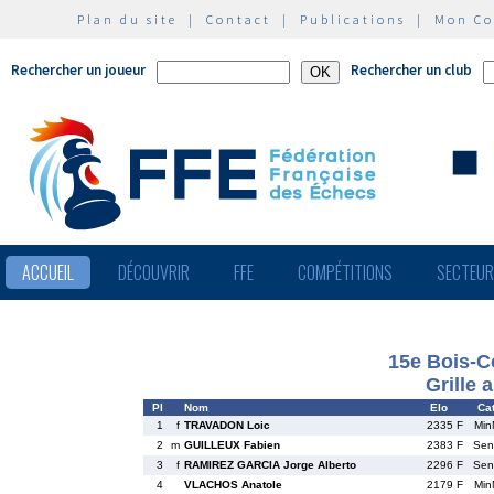
Plan du site
|
Contact
|
Publications
|
Mon C
Rechercher un joueur
Rechercher un club
ACCUEIL
DÉCOUVRIR
FFE
COMPÉTITIONS
SECTEU
15e Bois-C
Grille 
Pl
Nom
Elo
Cat
1
f
TRAVADON Loic
2335 F
Min
2
m
GUILLEUX Fabien
2383 F
Se
3
f
RAMIREZ GARCIA Jorge Alberto
2296 F
Se
4
VLACHOS Anatole
2179 F
Min