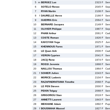
5
m
BERGEZ Luc
2323 F
Se
6
SOTELO Renzo
2045 F
Se
7
RYAN Martin
2108 F
Se
8
f
DAURELLE Herve
2166 F
Se
9
GUERRA Eric
2064 F
Se
10
BERNARD Jacques
2149 F
Se
11
OLIVIER Philippe
1987 F
Se
12
PHAM Arthur
2061 F
Ca
13
COSTE Roman
1926 F
Se
14
KAVCIYAN Yega
2025 F
Ju
15
KHENNOUS Fares
1971 F
Se
16
LE Quan Anh
2006 F
Ca
17
VERON Cyprien
2041 F
Se
18
JACQ Rene
1974 F
Se
19
ROSSI Jeremie
1868 F
Se
20
NAILLOU Thomas
1964 F
Ca
21
f
SOHIER Julien
2243 F
Se
22
MORICE Ludovic
2104 F
Se
23
RAZAFINDRATSIMA Timothe
2068 F
Pu
24
LE PEN Steven
2000 F
Se
25
PEKIN Tolgay
2068 F
Se
26
GRIGORIOU Stan
2019 F
Se
27
ANNETTI Laurent
1843 F
Se
28
MEKHANE Adam
1892 F
Pu
29
f
BOUSMAHA Wassel
1827 F
Be