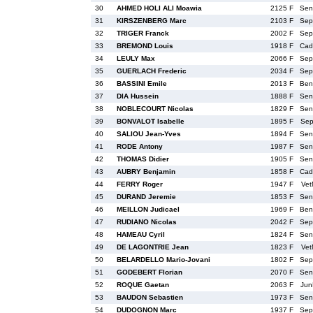
30
AHMED HOLI ALI Moawia
2125 F
Se
31
KIRSZENBERG Marc
2103 F
Se
32
TRIGER Franck
2002 F
Se
33
BREMOND Louis
1918 F
Ca
34
LEULY Max
2066 F
Se
35
GUERLACH Frederic
2034 F
Se
36
BASSINI Emile
2013 F
Be
37
DIA Hussein
1888 F
Se
38
NOBLECOURT Nicolas
1829 F
Se
39
BONVALOT Isabelle
1895 F
Se
40
SALIOU Jean-Yves
1894 F
Se
41
RODE Antony
1987 F
Se
42
THOMAS Didier
1905 F
Se
43
AUBRY Benjamin
1858 F
Ca
44
FERRY Roger
1947 F
Vet
45
DURAND Jeremie
1853 F
Se
46
MEILLON Judicael
1969 F
Be
47
RUDIANO Nicolas
2042 F
Se
48
HAMEAU Cyril
1824 F
Se
49
DE LAGONTRIE Jean
1823 F
Vet
50
BELARDELLO Mario-Jovani
1802 F
Se
51
GODEBERT Florian
2070 F
Se
52
ROQUE Gaetan
2063 F
Ju
53
BAUDON Sebastien
1973 F
Se
54
DUDOGNON Marc
1937 F
Se