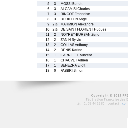
5
3
MOSSI Benoit
6
3
ALCAMISI Charles
7
3
RINGOT Francoise
8
3
BOUILLON Ange
9
2½
MARMION Alexandre
10
2½
DE SAINT FLORENT Hugues
11
2
NOYREY-BURBAN Zeno
12
2
ZANIN Sylvie
13
2
COLLAS Anthony
14
2
DENIS Karine
15
1
CARRETTE Vincent
16
1
CHAUVET Adrien
17
1
BENEZRA Eliott
18
0
FABBRI Simon
Copyright © 2015 FFE
Fédération Française des 
tél :
01 39 44 65 80
| contact :
con