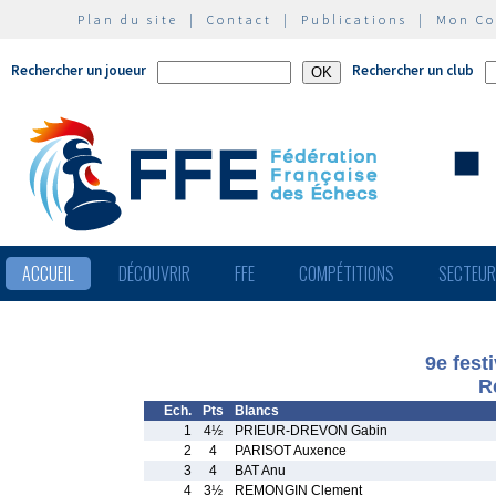
Plan du site
|
Contact
|
Publications
|
Mon C
Rechercher un joueur
Rechercher un club
ACCUEIL
DÉCOUVRIR
FFE
COMPÉTITIONS
SECTEU
9e fest
R
Ech.
Pts
Blancs
1
4½
PRIEUR-DREVON Gabin
2
4
PARISOT Auxence
3
4
BAT Anu
4
3½
REMONGIN Clement