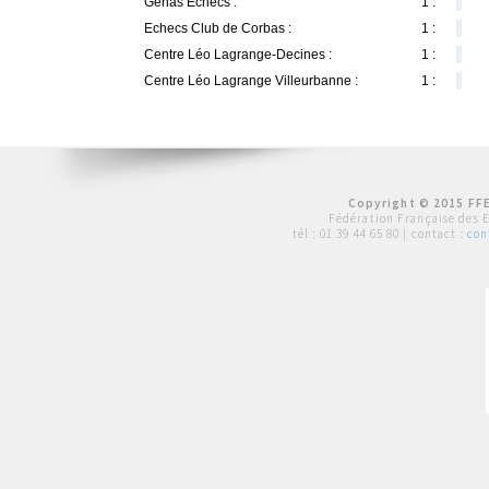
Genas Echecs :
1 :
Echecs Club de Corbas :
1 :
Centre Léo Lagrange-Decines :
1 :
Centre Léo Lagrange Villeurbanne :
1 :
Copyright © 2015 FFE
Fédération Française des 
tél :
01 39 44 65 80
| contact :
con