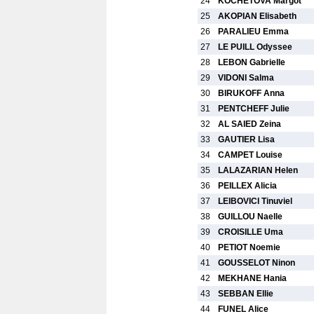
24
KOCHETOVA Margot
25
AKOPIAN Elisabeth
26
PARALIEU Emma
27
LE PUILL Odyssee
28
LEBON Gabrielle
29
VIDONI Salma
30
BIRUKOFF Anna
31
PENTCHEFF Julie
32
AL SAIED Zeina
33
GAUTIER Lisa
34
CAMPET Louise
35
LALAZARIAN Helen
36
PEILLEX Alicia
37
LEIBOVICI Tinuviel
38
GUILLOU Naelle
39
CROISILLE Uma
40
PETIOT Noemie
41
GOUSSELOT Ninon
42
MEKHANE Hania
43
SEBBAN Ellie
44
FUNEL Alice