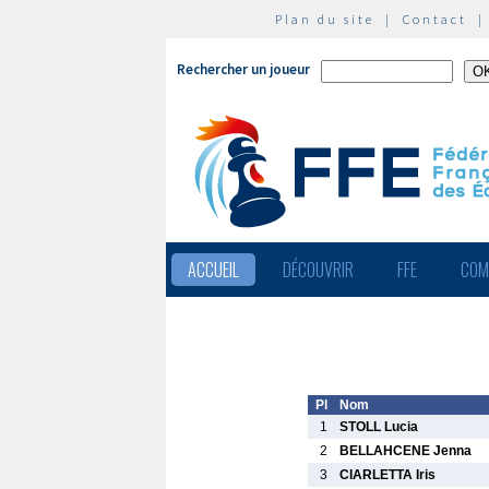
Plan du site
|
Contact
Rechercher un joueur
ACCUEIL
DÉCOUVRIR
FFE
COM
Pl
Nom
1
STOLL Lucia
2
BELLAHCENE Jenna
3
CIARLETTA Iris