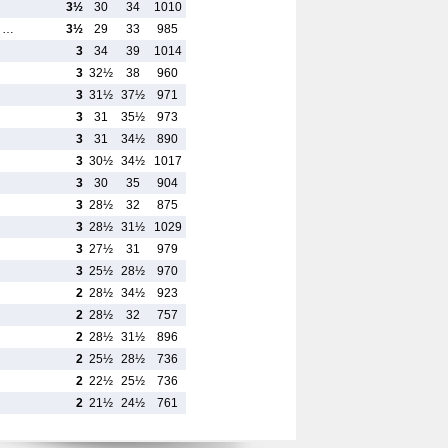
3½
30
34
1010
s …
3½
29
33
985
3
34
39
1014
3
32½
38
960
3
31½
37½
971
3
31
35½
973
3
31
34½
890
3
30½
34½
1017
3
30
35
904
3
28½
32
875
3
28½
31½
1029
3
27½
31
979
3
25½
28½
970
2
28½
34½
923
2
28½
32
757
2
28½
31½
896
2
25½
28½
736
2
22½
25½
736
2
21½
24½
761