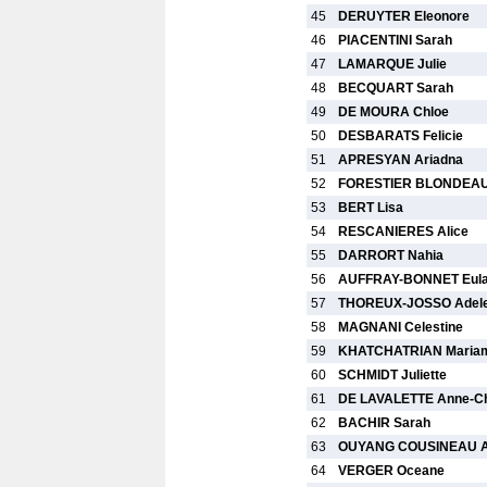
45
DERUYTER Eleonore
46
PIACENTINI Sarah
47
LAMARQUE Julie
48
BECQUART Sarah
49
DE MOURA Chloe
50
DESBARATS Felicie
51
APRESYAN Ariadna
52
FORESTIER BLONDEAU
53
BERT Lisa
54
RESCANIERES Alice
55
DARRORT Nahia
56
AUFFRAY-BONNET Eula
57
THOREUX-JOSSO Adel
58
MAGNANI Celestine
59
KHATCHATRIAN Maria
60
SCHMIDT Juliette
61
DE LAVALETTE Anne-Ch
62
BACHIR Sarah
63
OUYANG COUSINEAU A
64
VERGER Oceane