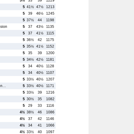
5½
33
39
1229
5
41½
47½
1213
5
39
46½
1245
5
37½
44
1198
ssion
5
37
43½
1135
5
37
41½
1115
5
36½
42
1175
5
35½
41½
1152
5
35
39
1200
5
34½
42½
1181
5
34
40½
1128
5
34
40½
1107
5
33½
40½
1207
uen…
5
33½
40½
1171
5
33½
39
1216
5
30½
35
1082
5
29
33
1116
4½
38½
46
1086
4½
37
42
1146
4½
34
41
1066
4½
33½
40
1097