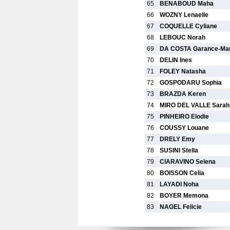
65
BENABOUD Maha
66
WOZNY Lenaelle
67
COQUELLE Cyliane
68
LEBOUC Norah
69
DA COSTA Garance-Mar
70
DELIN Ines
71
FOLEY Natasha
72
GOSPODARU Sophia
73
BRAZDA Keren
74
MIRO DEL VALLE Sarah
75
PINHEIRO Elodie
76
COUSSY Louane
77
DRELY Emy
78
SUSINI Stella
79
CIARAVINO Selena
80
BOISSON Celia
81
LAYADI Noha
82
BOYER Memona
83
NAGEL Felicie