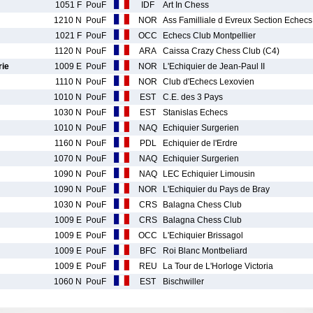
1051 F
PouF
IDF
Art In Chess
1210 N
PouF
NOR
Ass Familliale d Evreux Section Echec
1021 F
PouF
OCC
Echecs Club Montpellier
1120 N
PouF
ARA
Caissa Crazy Chess Club (C4)
ie
1009 E
PouF
NOR
L'Echiquier de Jean-Paul II
1110 N
PouF
NOR
Club d'Echecs Lexovien
1010 N
PouF
EST
C.E. des 3 Pays
1030 N
PouF
EST
Stanislas Echecs
1010 N
PouF
NAQ
Echiquier Surgerien
1160 N
PouF
PDL
Echiquier de l'Erdre
1070 N
PouF
NAQ
Echiquier Surgerien
1090 N
PouF
NAQ
LEC Echiquier Limousin
1090 N
PouF
NOR
L'Echiquier du Pays de Bray
1030 N
PouF
CRS
Balagna Chess Club
1009 E
PouF
CRS
Balagna Chess Club
1009 E
PouF
OCC
L'Echiquier Brissagol
1009 E
PouF
BFC
Roi Blanc Montbeliard
1009 E
PouF
REU
La Tour de L'Horloge Victoria
1060 N
PouF
EST
Bischwiller