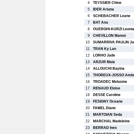
4
TEYSSIER Chloe
5
IDER Ariuna
6
SCHEBACHER Leane
7
BAT Anu
8
OUERGHI-KURZI Leoni
9
CHEVILLON Manon
10
SUMARRIVA PAULIN Ja
11
TRAN Ky Lan
12
LORHO Jade
13
ARZUR Maia
14
ALLOUCHI Bayina
15
THOREUX-JOSSO Amb
16
TROADEC Melusine
17
RENAUD Eloise
18
DESSE Caroline
19
FESIGNY Oceane
20
FAMEL Diane
21
MARTOIAN Seda
22
MARCHAL Madeleine
23
BERRAD Ines