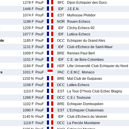
1278 F
PouF
BFC
Dijon Echiquier des Ducs
1446 F
PouF
IDF
J.E.E.N.
1074 F
PouF
EST
Mulhouse Philidor
1198 F
PouF
NOR
Rouen Echecs
a
1226 F
PouF
IDF
Clichy-Echecs-92
1077 F
PouF
IDF
Lutèce Echecs
de
1185 F
PouF
OCC
Echiquier du Grand Ales
1131 F
PouF
IDF
Club d'Echecs de Saint-Maur
1009 F
PouF
BRE
Rennes Paul Bert
1101 F
PouF
IDF
C.E. de Bois-Colombes
1184 F
PouF
HDF
Lille Université Club Echiquier du Nord
re
1031 F
PouF
PAC
C.E.M.C. Monaco
1150 N
PouF
BRE
Mat Club de Guipavas
1106 F
PouF
OCC
Lattes-Echecs
1110 F
PouF
EST
La Tour D'Yvois Club Echec Blagny
1268 F
PouF
OCC
C.E.I. Toulouse
1102 F
PouF
BRE
Echiquier Domloupéen
1090 F
PouF
EST
L'Echiquier Chalonnais
1140 N
PouF
IDF
Club d'Echecs du Vesinet
1119 F
PouF
OCC
La Percée Muretaine