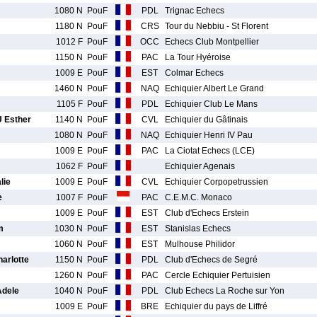
1080 N
PouF
PDL
Trignac Echecs
1180 N
PouF
CRS
Tour du Nebbiu - St Florent
1012 F
PouF
OCC
Echecs Club Montpellier
1150 N
PouF
PAC
La Tour Hyéroise
1009 E
PouF
EST
Colmar Echecs
1460 N
PouF
NAQ
Echiquier Albert Le Grand
1105 F
PouF
PDL
Echiquier Club Le Mans
 Esther
1140 N
PouF
CVL
Echiquier du Gâtinais
1080 N
PouF
NAQ
Echiquier Henri IV Pau
1009 E
PouF
PAC
La Ciotat Echecs (LCE)
1062 F
PouF
Echiquier Agenais
lie
1009 E
PouF
CVL
Echiquier Corpopetrussien
e
1007 F
PouF
PAC
C.E.M.C. Monaco
1009 E
PouF
EST
Club d'Echecs Erstein
m
1030 N
PouF
EST
Stanislas Echecs
1060 N
PouF
EST
Mulhouse Philidor
arlotte
1150 N
PouF
PDL
Club d'Echecs de Segré
1260 N
PouF
PAC
Cercle Echiquier Pertuisien
dele
1040 N
PouF
PDL
Club Echecs La Roche sur Yon
1009 E
PouF
BRE
Echiquier du pays de Liffré