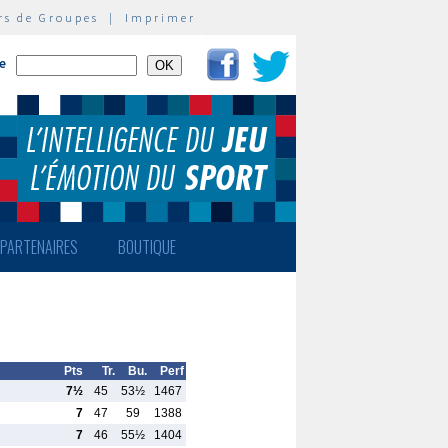
rs de Groupes
|
Imprimer
te
PARTENAIRES
BOUTIQUE
Pts
Tr.
Bu.
Perf
7½
45
53½
1467
7
47
59
1388
7
46
55½
1404