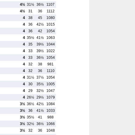
4½
31½
36½
1107
4½
31
36
1112
4
38
45
1080
4
36
42½
1015
4
36
42
1054
4
35½
41½
1063
4
35
39½
1044
4
33
39½
1022
4
33
36½
1054
4
32
38
981
4
32
36
1110
4
31½
37½
1054
4
30
35½
1005
4
29
32½
1047
4
26½
29½
1079
3½
36½
42½
1084
3½
36
41½
1033
3½
35½
41
988
3½
32½
36½
1066
3½
32
36
1048