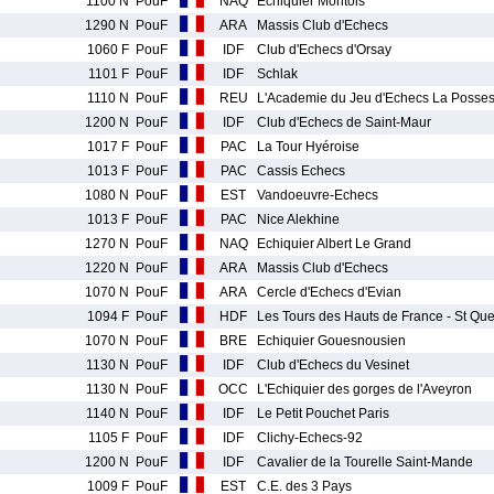
1100 N
PouF
NAQ
Echiquier Montois
1290 N
PouF
ARA
Massis Club d'Echecs
1060 F
PouF
IDF
Club d'Echecs d'Orsay
1101 F
PouF
IDF
Schlak
1110 N
PouF
REU
L'Academie du Jeu d'Echecs La Posse
1200 N
PouF
IDF
Club d'Echecs de Saint-Maur
1017 F
PouF
PAC
La Tour Hyéroise
1013 F
PouF
PAC
Cassis Echecs
1080 N
PouF
EST
Vandoeuvre-Echecs
1013 F
PouF
PAC
Nice Alekhine
1270 N
PouF
NAQ
Echiquier Albert Le Grand
1220 N
PouF
ARA
Massis Club d'Echecs
1070 N
PouF
ARA
Cercle d'Echecs d'Evian
1094 F
PouF
HDF
Les Tours des Hauts de France - St Q
1070 N
PouF
BRE
Echiquier Gouesnousien
1130 N
PouF
IDF
Club d'Echecs du Vesinet
1130 N
PouF
OCC
L'Echiquier des gorges de l'Aveyron
1140 N
PouF
IDF
Le Petit Pouchet Paris
1105 F
PouF
IDF
Clichy-Echecs-92
1200 N
PouF
IDF
Cavalier de la Tourelle Saint-Mande
1009 F
PouF
EST
C.E. des 3 Pays