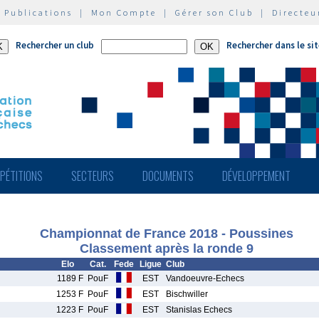
|
Publications
|
Mon Compte
|
Gérer son Club
|
Directeu
Rechercher un club
Rechercher dans le si
PÉTITIONS
SECTEURS
DOCUMENTS
DÉVELOPPEMENT
Championnat de France 2018 - Poussines
Classement après la ronde 9
Elo
Cat.
Fede
Ligue
Club
1189 F
PouF
EST
Vandoeuvre-Echecs
1253 F
PouF
EST
Bischwiller
1223 F
PouF
EST
Stanislas Echecs