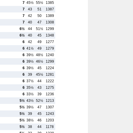
7
45½
55½
1385
7
43
51
1387
7
42
50
1389
7
40
47
1308
6½
44
51½
1299
6½
40
45
1348
6
42
49
1277
6
41½
49
1279
6
39½
48½
1240
6
39½
46½
1299
6
39½
45
1224
6
39
45½
1281
6
37½
44
1222
6
35½
43
1275
6
33½
39
1236
5½
43½
52½
1213
5½
39½
47
1307
5½
39
45
1243
5½
38½
46
1203
5½
38
44
1178