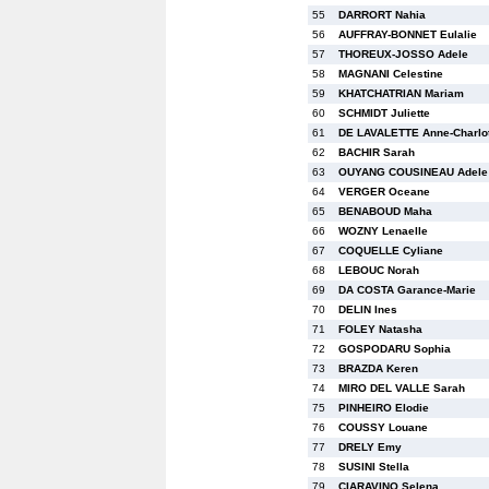
55
DARRORT Nahia
56
AUFFRAY-BONNET Eulalie
57
THOREUX-JOSSO Adele
58
MAGNANI Celestine
59
KHATCHATRIAN Mariam
60
SCHMIDT Juliette
61
DE LAVALETTE Anne-Charlot
62
BACHIR Sarah
63
OUYANG COUSINEAU Adele
64
VERGER Oceane
65
BENABOUD Maha
66
WOZNY Lenaelle
67
COQUELLE Cyliane
68
LEBOUC Norah
69
DA COSTA Garance-Marie
70
DELIN Ines
71
FOLEY Natasha
72
GOSPODARU Sophia
73
BRAZDA Keren
74
MIRO DEL VALLE Sarah
75
PINHEIRO Elodie
76
COUSSY Louane
77
DRELY Emy
78
SUSINI Stella
79
CIARAVINO Selena