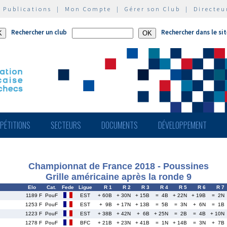
|
Publications
|
Mon Compte
|
Gérer son Club
|
Directeu
Rechercher un club
Rechercher dans le si
PÉTITIONS
SECTEURS
DOCUMENTS
DÉVELOPPEMENT
Championnat de France 2018 - Poussines
Grille américaine après la ronde 9
Elo
Cat.
Fede
Ligue
R 1
R 2
R 3
R 4
R 5
R 6
R 7
1189 F
PouF
EST
+ 60B
+ 30N
+ 15B
= 4B
+ 22N
+ 19B
= 2N
1253 F
PouF
EST
+ 9B
+ 17N
+ 13B
= 5B
= 3N
+ 6N
= 1B
1223 F
PouF
EST
+ 38B
+ 42N
+ 6B
+ 25N
= 2B
= 4B
+ 10N
1278 F
PouF
BFC
+ 21B
+ 23N
+ 41B
= 1N
+ 14B
= 3N
+ 7B