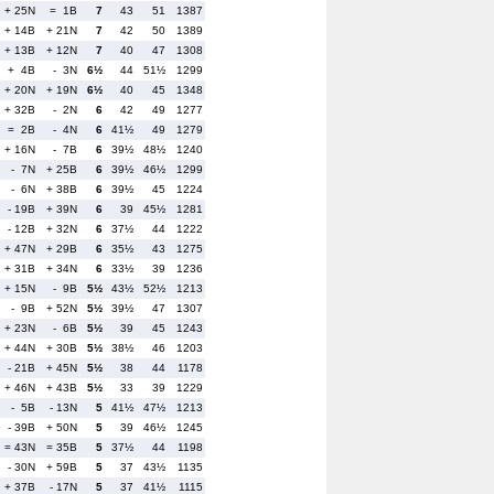
+ 25N
= 1B
7
43
51
1387
+ 14B
+ 21N
7
42
50
1389
+ 13B
+ 12N
7
40
47
1308
+ 4B
- 3N
6½
44
51½
1299
+ 20N
+ 19N
6½
40
45
1348
+ 32B
- 2N
6
42
49
1277
= 2B
- 4N
6
41½
49
1279
+ 16N
- 7B
6
39½
48½
1240
- 7N
+ 25B
6
39½
46½
1299
- 6N
+ 38B
6
39½
45
1224
- 19B
+ 39N
6
39
45½
1281
- 12B
+ 32N
6
37½
44
1222
+ 47N
+ 29B
6
35½
43
1275
+ 31B
+ 34N
6
33½
39
1236
+ 15N
- 9B
5½
43½
52½
1213
- 9B
+ 52N
5½
39½
47
1307
+ 23N
- 6B
5½
39
45
1243
+ 44N
+ 30B
5½
38½
46
1203
- 21B
+ 45N
5½
38
44
1178
+ 46N
+ 43B
5½
33
39
1229
- 5B
- 13N
5
41½
47½
1213
- 39B
+ 50N
5
39
46½
1245
= 43N
= 35B
5
37½
44
1198
- 30N
+ 59B
5
37
43½
1135
+ 37B
- 17N
5
37
41½
1115