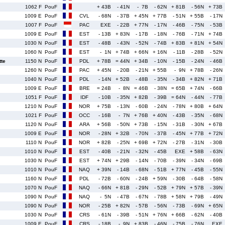
1062 F
PouF
+ 43B
- 41N
- 7B
- 62N
+ 81B
- 56N
+ 73B
1009 E
PouF
CVL
- 68N
- 37B
+ 45N
+ 77B
- 51N
+ 55B
- 17N
1007 F
PouF
PAC
EXE
- 22B
+ 77N
- 17N
- 46B
- 75N
- 53B
1009 E
PouF
EST
- 13B
+ 83N
- 17B
- 18N
- 76B
- 71N
+ 74B
1030 N
PouF
EST
- 48B
- 43N
- 52N
- 74B
+ 83B
+ 81N
+ 54N
1060 N
PouF
EST
- 1N
+ 74B
+ 66N
+ 16N
- 11B
- 28B
- 52N
te
1150 N
PouF
PDL
+ 78B
= 44N
+ 34B
- 10N
- 15B
- 24N
- 46B
1260 N
PouF
PAC
+ 45N
- 20B
- 21N
+ 55B
- 9N
+ 78B
- 26N
1040 N
PouF
PDL
- 14N
+ 52B
- 48B
- 35N
- 34B
+ 82N
+ 71B
1009 E
PouF
BRE
= 24B
- 8N
= 46B
- 38N
= 65B
+ 74N
- 66B
1051 F
PouF
IDF
- 10B
- 35N
+ 82B
- 39B
= 64N
- 44N
- 77B
1210 N
PouF
NOR
+ 75B
- 13N
- 60B
- 24N
- 78N
+ 80B
+ 64N
1021 F
PouF
OCC
- 16B
- 7N
+ 76B
+ 40N
- 43B
- 35N
- 68N
1120 N
PouF
ARA
+ 56B
- 50N
+ 73B
- 15N
- 31B
- 30N
+ 67B
1009 E
PouF
NOR
- 28N
+ 32B
- 70N
- 37B
- 45N
+ 77B
+ 72N
1110 N
PouF
NOR
+ 82B
- 25N
+ 69B
+ 72N
- 27B
- 31N
- 30B
1010 N
PouF
EST
- 40B
- 21N
- 32N
- 45B
EXE
+ 58B
- 63N
1030 N
PouF
EST
+ 74N
+ 29B
- 14N
- 70B
- 39N
- 34N
- 69B
1010 N
PouF
NAQ
+ 39N
- 14B
- 68N
- 51B
+ 77N
- 45B
- 55N
1160 N
PouF
PDL
- 72B
- 60N
- 24B
+ 59N
- 30B
- 64B
- 58N
1070 N
PouF
NAQ
- 66N
+ 81B
- 29N
- 52B
+ 79N
+ 57B
- 39N
1090 N
PouF
NAQ
- 5N
- 47B
- 67N
- 78B
+ 58N
+ 79B
- 49N
1090 N
PouF
NOR
- 25B
+ 82N
- 57B
- 56N
- 73B
- 69N
+ 65N
1030 N
PouF
CRS
- 61N
- 39B
- 51N
+ 76N
+ 66B
- 62N
- 40B
1009 E
PouF
CRS
- 18B
- 9N
+ 83B
- 46N
- 75B
- 76N
EXE