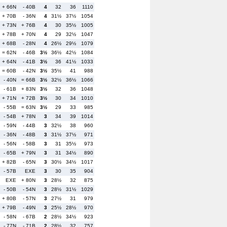
+ 66N
- 40B
4
32
36
1110
+ 70B
- 36N
4
31½
37½
1054
+ 73N
+ 76B
4
30
35½
1005
+ 78B
+ 70N
4
29
32½
1047
+ 68B
- 28N
4
26½
29½
1079
= 62N
- 46B
3½
36½
42½
1084
+ 64N
- 41B
3½
36
41½
1033
= 60B
- 42N
3½
35½
41
988
- 40N
= 66B
3½
32½
36½
1066
- 61B
+ 83N
3½
32
36
1048
+ 71N
+ 72B
3½
30
34
1010
- 55B
= 63N
3½
29
33
985
- 54B
+ 78N
3
34
39
1014
- 59N
- 44B
3
32½
38
960
- 36N
- 48B
3
31½
37½
971
- 56N
- 58B
3
31
35½
973
- 65B
+ 79N
3
31
34½
890
+ 82B
- 65N
3
30½
34½
1017
- 57B
EXE
3
30
35
904
EXE
+ 80N
3
28½
32
875
- 50B
- 54N
3
28½
31½
1029
+ 80B
- 57N
3
27½
31
979
+ 79B
- 49N
3
25½
28½
970
- 58N
- 67B
2
28½
34½
923
- 77N
- 71B
2
28½
32
757