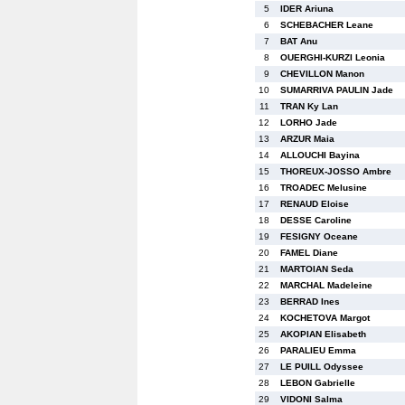
5
IDER Ariuna
6
SCHEBACHER Leane
7
BAT Anu
8
OUERGHI-KURZI Leonia
9
CHEVILLON Manon
10
SUMARRIVA PAULIN Jade
11
TRAN Ky Lan
12
LORHO Jade
13
ARZUR Maia
14
ALLOUCHI Bayina
15
THOREUX-JOSSO Ambre
16
TROADEC Melusine
17
RENAUD Eloise
18
DESSE Caroline
19
FESIGNY Oceane
20
FAMEL Diane
21
MARTOIAN Seda
22
MARCHAL Madeleine
23
BERRAD Ines
24
KOCHETOVA Margot
25
AKOPIAN Elisabeth
26
PARALIEU Emma
27
LE PUILL Odyssee
28
LEBON Gabrielle
29
VIDONI Salma