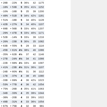
+ 28B
- 22N
5
36½
42
1175
- 18N
+ 53B
5
35½
41½
1152
- 10N
- 16B
5
35
39
1200
+ 48N
+ 51B
5
34½
42½
1181
+ 51N
- 18B
5
34
40½
1128
+ 42B
= 27N
5
34
40½
1107
+ 69B
+ 56B
5
33½
40½
1207
- 29N
+ 47B
5
33½
40½
1171
+ 52B
- 14N
5
33½
39
1216
+ 26N
- 15B
5
30½
35
1082
+ 63B
+ 55N
5
29
33
1116
- 45B
+ 61N
4½
38½
46
1086
- 35N
+ 62B
4½
37
42
1146
= 27B
- 24N
4½
34
41
1066
- 22B
+ 68N
4½
33½
40
1097
+ 41N
- 23B
4½
31½
36½
1107
- 24B
+ 60N
4½
31
36
1112
- 17B
- 37N
4
38
45
1080
- 33B
+ 69N
4
36
42½
1015
- 53N
+ 77B
4
36
42
1054
+ 75N
- 26B
4
35½
41½
1063
- 34B
- 33N
4
35
39½
1044
- 38N
- 20B
4
33
39½
1022
+ 49B
- 31N
4
33
36½
1054
+ 67N
+ 75B
4
32
38
981