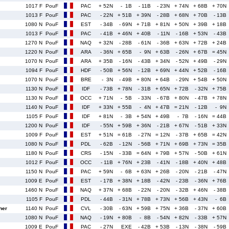
1017 F
PouF
PAC
+ 52N
- 1B
- 11B
- 23N
+ 74N
+ 68B
+ 70N
1013 F
PouF
PAC
- 22N
+ 51B
+ 39N
- 28B
+ 68N
+ 70B
- 13B
1080 N
PouF
EST
- 34B
- 69N
+ 71B
+ 81N
+ 50N
+ 39B
+ 18B
1013 F
PouF
PAC
- 41B
+ 46N
+ 40B
- 11N
- 16B
+ 53N
- 43B
1270 N
PouF
NAQ
+ 32N
- 28B
- 61N
- 36B
+ 63N
+ 72B
+ 24B
1220 N
PouF
ARA
- 36N
+ 65B
- 9N
+ 63B
- 26N
+ 67B
= 45N
1070 N
PouF
ARA
+ 35B
- 16N
- 43B
+ 34N
- 52N
+ 49B
- 29N
1094 F
PouF
HDF
- 50B
+ 56N
- 12B
+ 69N
+ 44N
+ 52B
- 16B
1070 N
PouF
BRE
- 3N
- 49B
+ 80N
+ 64B
- 29N
+ 54B
+ 50N
1130 N
PouF
IDF
- 73B
+ 78N
- 31B
+ 65N
+ 72B
- 32N
+ 75B
1130 N
PouF
OCC
+ 71N
- 5B
- 33N
- 67B
+ 80N
- 47B
+ 78N
1140 N
PouF
IDF
+ 33N
+ 55B
- 4N
+ 47B
= 21N
- 12B
- 9N
1105 F
PouF
IDF
+ 81N
- 3B
+ 54N
+ 49B
- 7B
- 16N
= 44B
1200 N
PouF
IDF
- 55N
+ 59B
+ 36N
- 21B
+ 67N
- 51B
+ 33N
1009 F
PouF
EST
+ 51N
= 61B
- 27N
= 12N
- 37B
+ 65B
= 42N
1080 N
PouF
PDL
- 62B
- 12N
- 56B
+ 71N
+ 69B
+ 73N
= 35B
1180 N
PouF
CRS
- 15N
- 33B
= 64N
+ 79B
+ 57N
- 50B
+ 61N
1012 F
PouF
OCC
- 11B
+ 76N
+ 23B
- 41N
- 18B
+ 40N
+ 48B
1150 N
PouF
PAC
+ 59N
- 6B
+ 63N
+ 26B
- 20N
- 21B
- 47N
1009 E
PouF
EST
- 17B
+ 38N
+ 18B
- 42N
- 23B
- 36N
+ 76B
1460 N
PouF
NAQ
+ 37N
+ 68B
- 22N
- 20N
- 32B
+ 46N
- 38B
1105 F
PouF
PDL
- 44B
- 31N
+ 78B
+ 73N
+ 56B
+ 43N
- 6B
her
1140 N
PouF
CVL
- 30B
- 63N
+ 59B
+ 75N
+ 36B
- 37N
+ 60B
1080 N
PouF
NAQ
- 19N
+ 80B
- 8B
- 54N
+ 82N
- 33B
+ 57N
1009 E
PouF
PAC
- 27N
EXE
- 42B
+ 53B
- 13N
- 38N
- 59B