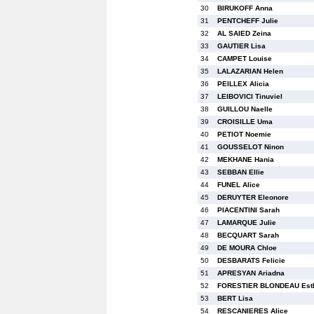
30
BIRUKOFF Anna
31
PENTCHEFF Julie
32
AL SAIED Zeina
33
GAUTIER Lisa
34
CAMPET Louise
35
LALAZARIAN Helen
36
PEILLEX Alicia
37
LEIBOVICI Tinuviel
38
GUILLOU Naelle
39
CROISILLE Uma
40
PETIOT Noemie
41
GOUSSELOT Ninon
42
MEKHANE Hania
43
SEBBAN Ellie
44
FUNEL Alice
45
DERUYTER Eleonore
46
PIACENTINI Sarah
47
LAMARQUE Julie
48
BECQUART Sarah
49
DE MOURA Chloe
50
DESBARATS Felicie
51
APRESYAN Ariadna
52
FORESTIER BLONDEAU Est
53
BERT Lisa
54
RESCANIERES Alice