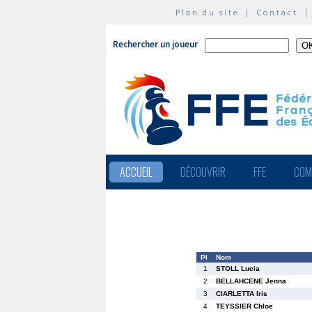
Plan du site
|
Contact
Rechercher un joueur
ACCUEIL
DÉCOUVRIR
FFE
COM
Pl
Nom
1
STOLL Lucia
2
BELLAHCENE Jenna
3
CIARLETTA Iris
4
TEYSSIER Chloe