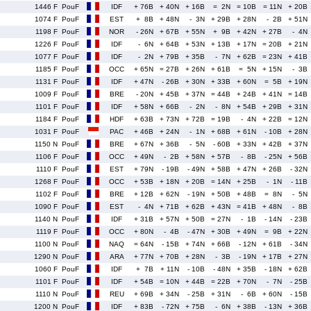
1446 F
PouF
IDF
+ 76B
+ 40N
+ 16B
= 2N
= 10B
= 11N
+ 20B
1074 F
PouF
EST
+ 8B
+ 48N
- 3N
+ 29B
+ 28N
- 2B
+ 51N
1198 F
PouF
NOR
- 26N
+ 67B
+ 55N
+ 9B
+ 42N
+ 27B
- 4N
1226 F
PouF
IDF
- 6N
+ 64B
+ 53N
+ 13B
+ 17N
= 20B
+ 21N
1077 F
PouF
IDF
- 2N
+ 79B
+ 35B
- 7N
+ 62B
= 23N
+ 41B
1185 F
PouF
OCC
+ 65N
= 27B
+ 26N
+ 61B
= 5N
+ 15N
- 3B
1131 F
PouF
IDF
+ 47N
- 26B
+ 30N
+ 33B
+ 60N
= 5B
+ 19N
1009 F
PouF
BRE
- 20N
+ 45B
+ 37N
= 44B
+ 24B
+ 41N
= 14B
1101 F
PouF
IDF
+ 58N
+ 66B
- 2N
- 8N
+ 54B
+ 29B
+ 31N
1184 F
PouF
HDF
+ 63B
+ 73N
+ 72B
= 19B
- 4N
+ 22B
= 12N
1031 F
PouF
PAC
+ 46B
+ 24N
- 1N
+ 68B
+ 61N
- 10B
+ 28N
1150 N
PouF
BRE
+ 67N
+ 36B
- 5N
- 60B
+ 33N
+ 42B
+ 37N
1106 F
PouF
OCC
+ 49N
- 2B
+ 58N
+ 57B
- 8B
- 25N
+ 56B
1110 F
PouF
EST
+ 79N
- 19B
- 49N
+ 58B
+ 47N
+ 26B
- 32N
1268 F
PouF
OCC
+ 53B
+ 18N
+ 20B
= 14N
+ 25B
- 1N
- 11B
1102 F
PouF
BRE
+ 12B
+ 62N
- 19N
+ 50B
+ 48B
= 8N
- 5N
1090 F
PouF
EST
- 4N
+ 71B
+ 62B
+ 43N
= 41B
+ 48N
- 8B
1140 N
PouF
IDF
+ 31B
+ 57N
+ 50B
= 27N
- 1B
- 14N
- 23B
1119 F
PouF
OCC
+ 80N
- 4B
- 47N
+ 30B
+ 49N
= 9B
+ 22N
1100 N
PouF
NAQ
= 64N
- 15B
+ 74N
+ 66B
- 12N
+ 61B
- 34N
1290 N
PouF
ARA
+ 77N
+ 70B
+ 28N
- 3B
- 19N
+ 17B
+ 27N
1060 F
PouF
IDF
+ 7B
+ 11N
- 10B
- 48N
+ 35B
- 18N
+ 62B
1101 F
PouF
IDF
+ 54B
= 10N
+ 44B
= 22B
+ 70N
- 7N
- 25B
1110 N
PouF
REU
+ 69B
+ 34N
- 25B
+ 31N
- 6B
+ 60N
- 15B
1200 N
PouF
IDF
+ 83B
- 72N
+ 75B
- 6N
+ 38B
- 13N
+ 36B