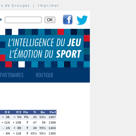
rs de Groupes
|
Imprimer
te
PARTENAIRES
BOUTIQUE
R 8
R 9
Pts
Tr.
Bu.
Perf
+ 3B
= 5N
7½
45
53½
1467
= 11N
+ 10B
7
47
59
1388
- 1N
+ 8B
7
46
55½
1404
- 8N
+ 11B
7
45½
55½
1385