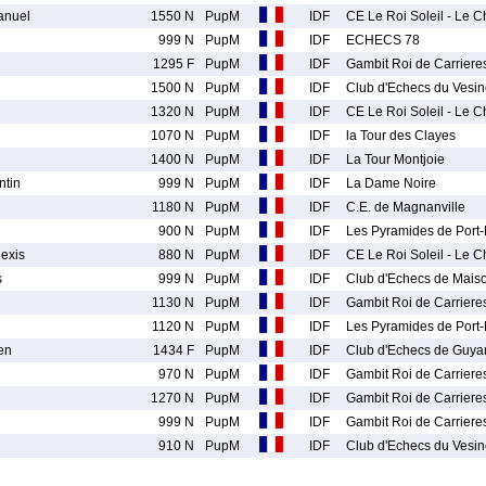
anuel
1550 N
PupM
IDF
CE Le Roi Soleil - Le C
999 N
PupM
IDF
ECHECS 78
1295 F
PupM
IDF
Gambit Roi de Carriere
1500 N
PupM
IDF
Club d'Echecs du Vesin
1320 N
PupM
IDF
CE Le Roi Soleil - Le C
1070 N
PupM
IDF
la Tour des Clayes
1400 N
PupM
IDF
La Tour Montjoie
tin
999 N
PupM
IDF
La Dame Noire
1180 N
PupM
IDF
C.E. de Magnanville
900 N
PupM
IDF
Les Pyramides de Port-
exis
880 N
PupM
IDF
CE Le Roi Soleil - Le C
s
999 N
PupM
IDF
Club d'Echecs de Maison
1130 N
PupM
IDF
Gambit Roi de Carriere
1120 N
PupM
IDF
Les Pyramides de Port-
en
1434 F
PupM
IDF
Club d'Echecs de Guya
l
970 N
PupM
IDF
Gambit Roi de Carriere
1270 N
PupM
IDF
Gambit Roi de Carriere
999 N
PupM
IDF
Gambit Roi de Carriere
910 N
PupM
IDF
Club d'Echecs du Vesin