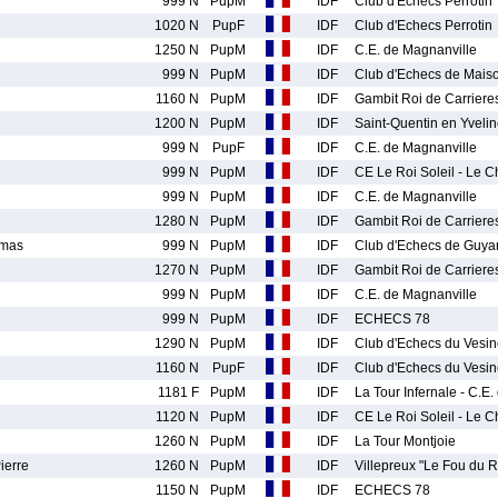
999 N
PupM
IDF
Club d'Echecs Perrotin
1020 N
PupF
IDF
Club d'Echecs Perrotin
1250 N
PupM
IDF
C.E. de Magnanville
999 N
PupM
IDF
Club d'Echecs de Maison
1160 N
PupM
IDF
Gambit Roi de Carriere
1200 N
PupM
IDF
Saint-Quentin en Yveli
999 N
PupF
IDF
C.E. de Magnanville
999 N
PupM
IDF
CE Le Roi Soleil - Le C
999 N
PupM
IDF
C.E. de Magnanville
1280 N
PupM
IDF
Gambit Roi de Carriere
mas
999 N
PupM
IDF
Club d'Echecs de Guya
1270 N
PupM
IDF
Gambit Roi de Carriere
999 N
PupM
IDF
C.E. de Magnanville
999 N
PupM
IDF
ECHECS 78
1290 N
PupM
IDF
Club d'Echecs du Vesin
1160 N
PupF
IDF
Club d'Echecs du Vesin
1181 F
PupM
IDF
La Tour Infernale - C.E
1120 N
PupM
IDF
CE Le Roi Soleil - Le C
1260 N
PupM
IDF
La Tour Montjoie
ierre
1260 N
PupM
IDF
Villepreux "Le Fou du R
1150 N
PupM
IDF
ECHECS 78