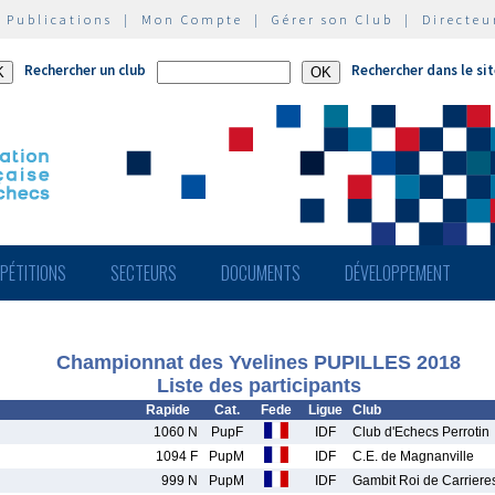
|
Publications
|
Mon Compte
|
Gérer son Club
|
Directeu
Rechercher un club
Rechercher dans le si
PÉTITIONS
SECTEURS
DOCUMENTS
DÉVELOPPEMENT
Championnat des Yvelines PUPILLES 2018
Liste des participants
Rapide
Cat.
Fede
Ligue
Club
1060 N
PupF
IDF
Club d'Echecs Perrotin
1094 F
PupM
IDF
C.E. de Magnanville
999 N
PupM
IDF
Gambit Roi de Carriere