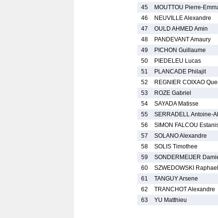
45
MOUTTOU Pierre-Emm
46
NEUVILLE Alexandre
47
OULD AHMED Amin
48
PANDEVANT Amaury
49
PICHON Guillaume
50
PIEDELEU Lucas
51
PLANCADE Philajit
52
REGNIER COIXAO Quen
53
ROZE Gabriel
54
SAYADA Matisse
55
SERRADELL Antoine-Al
56
SIMON FALCOU Estani
57
SOLANO Alexandre
58
SOLIS Timothee
59
SONDERMEIJER Dami
60
SZWEDOWSKI Raphae
61
TANGUY Arsene
62
TRANCHOT Alexandre
63
YU Matthieu