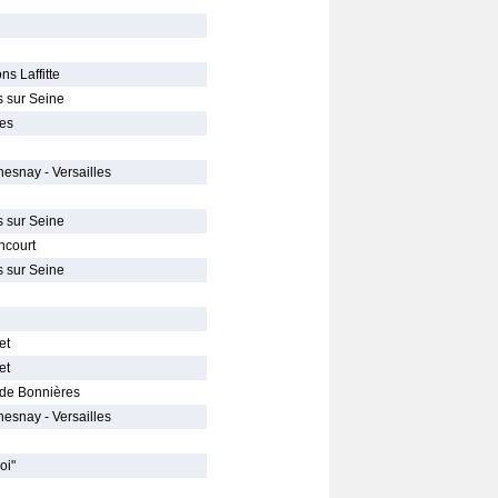
s Laffitte
s sur Seine
nes
hesnay - Versailles
s sur Seine
ncourt
s sur Seine
et
et
. de Bonnières
hesnay - Versailles
oi"