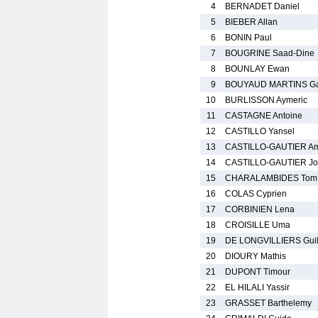
4
BERNADET Daniel
5
BIEBER Allan
6
BONIN Paul
7
BOUGRINE Saad-Dine
8
BOUNLAY Ewan
9
BOUYAUD MARTINS Ga
10
BURLISSON Aymeric
11
CASTAGNE Antoine
12
CASTILLO Yansel
13
CASTILLO-GAUTIER Am
14
CASTILLO-GAUTIER Jos
15
CHARALAMBIDES Tom
16
COLAS Cyprien
17
CORBINIEN Lena
18
CROISILLE Uma
19
DE LONGVILLIERS Gui
20
DIOURY Mathis
21
DUPONT Timour
22
EL HILALI Yassir
23
GRASSET Barthelemy