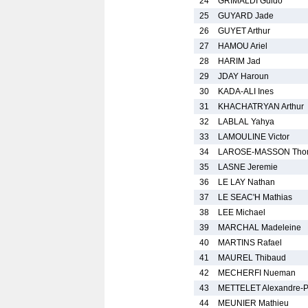
24
GRIMALDI Guido
25
GUYARD Jade
26
GUYET Arthur
27
HAMOU Ariel
28
HARIM Jad
29
JDAY Haroun
30
KADA-ALI Ines
31
KHACHATRYAN Arthur
32
LABLAL Yahya
33
LAMOULINE Victor
34
LAROSE-MASSON Tho
35
LASNE Jeremie
36
LE LAY Nathan
37
LE SEAC'H Mathias
38
LEE Michael
39
MARCHAL Madeleine
40
MARTINS Rafael
41
MAUREL Thibaud
42
MECHERFI Nueman
43
METTELET Alexandre-P
44
MEUNIER Mathieu