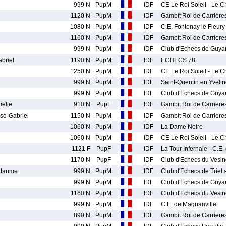
999 N
PupM
IDF
CE Le Roi Soleil - Le C
1120 N
PupM
IDF
Gambit Roi de Carriere
1080 N
PupM
IDF
C.E. Fontenay le Fleury
1160 N
PupM
IDF
Gambit Roi de Carriere
999 N
PupM
IDF
Club d'Echecs de Guya
briel
1190 N
PupM
IDF
ECHECS 78
1250 N
PupM
IDF
CE Le Roi Soleil - Le C
999 N
PupM
IDF
Saint-Quentin en Yveli
999 N
PupM
IDF
Club d'Echecs de Guya
elie
910 N
PupF
IDF
Gambit Roi de Carriere
e-Gabriel
1150 N
PupM
IDF
Gambit Roi de Carriere
1060 N
PupM
IDF
La Dame Noire
1060 N
PupM
IDF
CE Le Roi Soleil - Le C
1121 F
PupF
IDF
La Tour Infernale - C.E
1170 N
PupF
IDF
Club d'Echecs du Vesin
llaume
999 N
PupM
IDF
Club d'Echecs de Triel 
999 N
PupM
IDF
Club d'Echecs de Guya
1160 N
PupM
IDF
Club d'Echecs du Vesin
999 N
PupM
IDF
C.E. de Magnanville
890 N
PupM
IDF
Gambit Roi de Carriere