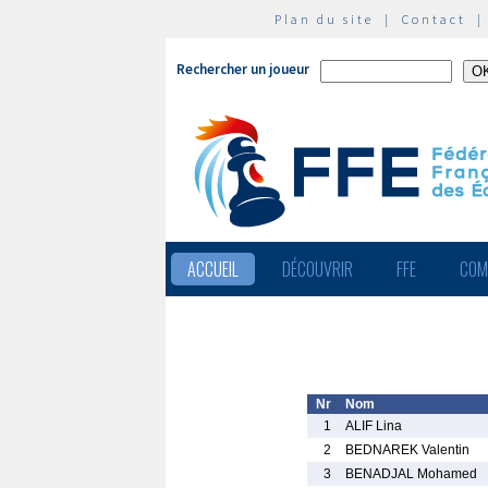
Plan du site
|
Contact
Rechercher un joueur
ACCUEIL
DÉCOUVRIR
FFE
COM
Nr
Nom
1
ALIF Lina
2
BEDNAREK Valentin
3
BENADJAL Mohamed