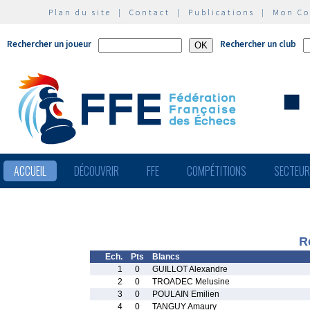
Plan du site
|
Contact
|
Publications
|
Mon C
Rechercher un joueur
Rechercher un club
ACCUEIL
DÉCOUVRIR
FFE
COMPÉTITIONS
SECTEU
R
Ech.
Pts
Blancs
1
0
GUILLOT Alexandre
2
0
TROADEC Melusine
3
0
POULAIN Emilien
4
0
TANGUY Amaury