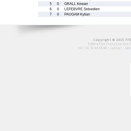
5
0
GRALL Kewan
6
0
LEFEBVRE Sebastien
7
0
PAUGAM Kylian
Copyright © 2015 FFE
Fédération Française des 
tél :
01 39 44 65 80
| contact :
con