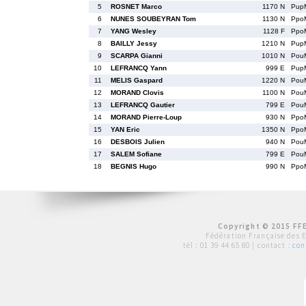
5
ROSNET Marco
1170 N
Pup
6
NUNES SOUBEYRAN Tom
1130 N
Ppo
7
YANG Wesley
1128 F
Ppo
8
BAILLY Jessy
1210 N
Pup
9
SCARPA Gianni
1010 N
Pou
10
LEFRANCQ Yann
999 E
Pup
11
MELIS Gaspard
1220 N
Pou
12
MORAND Clovis
1100 N
Pou
13
LEFRANCQ Gautier
799 E
Pou
14
MORAND Pierre-Loup
930 N
Ppo
15
YAN Eric
1350 N
Ppo
16
DESBOIS Julien
940 N
Pou
17
SALEM Sofiane
799 E
Pou
18
BEGNIS Hugo
990 N
Ppo
Copyright © 2015 FFE
Fédération Française des 
tél :
01 39 44 65 80
| contact :
con