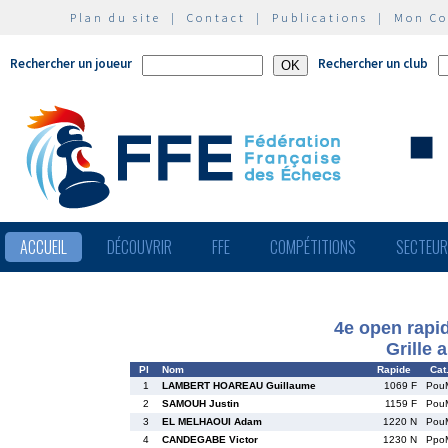
Plan du site
|
Contact
|
Publications
|
Mon C
Rechercher un joueur
Rechercher un club
ACCUEIL
DÉCOUVRIR
FFE
COMPÉTITIONS
SECTEU
4e open rapi
Grille 
Pl
Nom
Rapide
Cat
1
LAMBERT HOAREAU Guillaume
1069 F
Pou
2
SAMOUH Justin
1159 F
Pou
3
EL MELHAOUI Adam
1220 N
Pou
4
CANDEGABE Victor
1230 N
Ppo