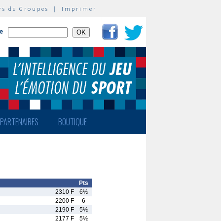
rs de Groupes
|
Imprimer
te
PARTENAIRES
BOUTIQUE
Pts
2310 F
6½
2200 F
6
2190 F
5½
2177 F
5½