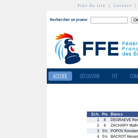
Plan du site
|
Contact
Rechercher un joueur
ACCUEIL
DÉCOUVRIR
FFE
COM
Ech.
Pts
Blancs
1
6
DEGRAEVE Re
2
6
ZACHARY Math
3
5½
POPOV Konstan
4
5½
BACROT Alexan