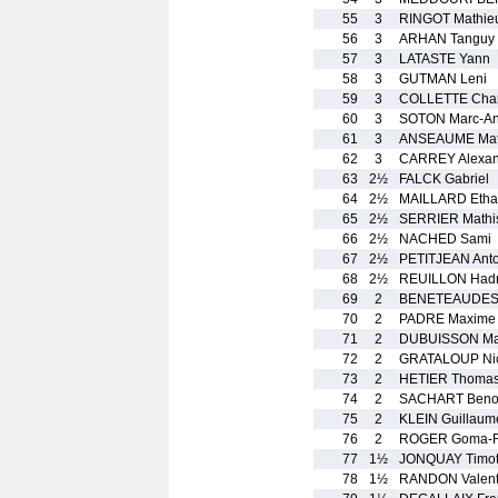
55
3
RINGOT Mathie
56
3
ARHAN Tanguy
57
3
LATASTE Yann
58
3
GUTMAN Leni
59
3
COLLETTE Char
60
3
SOTON Marc-An
61
3
ANSEAUME Mat
62
3
CARREY Alexan
63
2½
FALCK Gabriel
64
2½
MAILLARD Eth
65
2½
SERRIER Mathi
66
2½
NACHED Sami
67
2½
PETITJEAN Anto
68
2½
REUILLON Hadr
69
2
BENETEAUDESM
70
2
PADRE Maxime
71
2
DUBUISSON Ma
72
2
GRATALOUP Nic
73
2
HETIER Thoma
74
2
SACHART Benoi
75
2
KLEIN Guillaum
76
2
ROGER Goma-
77
1½
JONQUAY Timo
78
1½
RANDON Valent