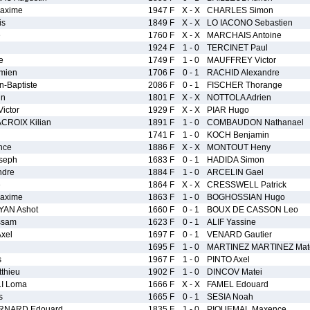
axime
1947 F
X - X
CHARLES Simon
is
1849 F
X - X
LO IACONO Sebastien
e
1760 F
X - X
MARCHAIS Antoine
1924 F
1 - 0
TERCINET Paul
e
1749 F
1 - 0
MAUFFREY Victor
mien
1706 F
0 - 1
RACHID Alexandre
-Baptiste
2086 F
0 - 1
FISCHER Thorange
in
1801 F
X - X
NOTTOLA Adrien
ictor
1929 F
X - X
PIAR Hugo
CROIX Kilian
1891 F
1 - 0
COMBAUDON Nathanael
1741 F
1 - 0
KOCH Benjamin
nce
1886 F
X - X
MONTOUT Heny
seph
1683 F
0 - 1
HADIDA Simon
ndre
1884 F
1 - 0
ARCELIN Gael
e
1864 F
X - X
CRESSWELL Patrick
axime
1863 F
1 - 0
BOGHOSSIAN Hugo
AN Ashot
1660 F
0 - 1
BOUX DE CASSON Leo
ssam
1623 F
0 - 1
ALIF Yassine
xel
1697 F
0 - 1
VENARD Gautier
1695 F
1 - 0
MARTINEZ MARTINEZ Mat
s
1967 F
1 - 0
PINTO Axel
thieu
1902 F
1 - 0
DINCOV Matei
I Loma
1666 F
X - X
FAMEL Edouard
s
1665 F
0 - 1
SESIA Noah
RNARD Edouard
1835 F
1 - 0
PIQUEMAL Maxence