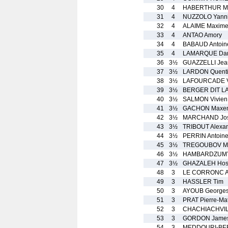
30
4
HABERTHUR M
31
4
NUZZOLO Yann
32
4
ALAIME Maxim
33
4
ANTAO Amory
34
4
BABAUD Antoin
35
4
LAMARQUE Da
36
3½
GUAZZELLI Jean
37
3½
LARDON Quent
38
3½
LAFOURCADE V
39
3½
BERGER DIT LA
40
3½
SALMON Vivien
41
3½
GACHON Maxe
42
3½
MARCHAND Jo
43
3½
TRIBOUT Alexa
44
3½
PERRIN Antoin
45
3½
TREGOUBOV M
46
3½
HAMBARDZUMY
47
3½
GHAZALEH Ho
48
3
LE CORRONC A
49
3
HASSLER Tim
50
3
AYOUB George
51
3
PRAT Pierre-Mat
52
3
CHACHIACHVIL
53
3
GORDON Jame
54
3
MEDDOURI-BE