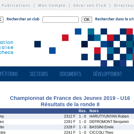
|
Publications
|
Mon Compte
|
Gérer son Club
|
Directeu
Rechercher un club
Rechercher dans le si
PÉTITIONS
SECTEURS
DOCUMENTS
DÉVELOPPEMENT
Championnat de France des Jeunes 2019 - U16
Résultats de la ronde 8
Res.
Noirs
my
2312 F
1 - 0
HARUTYUNYAN Ruben
eo
2281 F
1 - 0
DEFROMONT Benjamin
tin
2328 F
1 - 0
BASSINI Emile
dre
2241 F
1 - 0
CICCOLI Theo