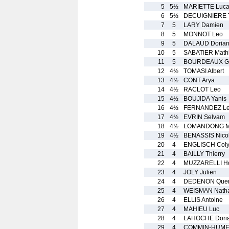
5
5½
MARIETTE Luc
6
5½
DECUIGNIERE 
7
5
LARY Damien
8
5
MONNOT Leo
9
5
DALAUD Doria
10
5
SABATIER Math
11
5
BOURDEAUX G
12
4½
TOMASI Albert
13
4½
CONT Arya
14
4½
RACLOT Leo
15
4½
BOUJIDA Yanis
16
4½
FERNANDEZ L
17
4½
EVRIN Selvam
18
4½
LOMANDONG Ma
19
4½
BENASSIS Nicol
20
4
ENGLISCH Col
21
4
BAILLY Thierry
22
4
MUZZARELLI H
23
4
JOLY Julien
24
4
DEDENON Quen
25
4
WEISMAN Nath
26
4
ELLIS Antoine
27
4
MAHIEU Luc
28
4
LAHOCHE Dori
29
4
COMMIN-HUMEA