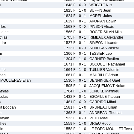
u
1648 F
X - X
WEIGELT Nils
1825 F
1 - 0
BUFFIN Jean
1824 F
0 - 1
MOREL Jules
1629 F
0 - 1
AKOPIAN Edwin
les
1568 F
X - X
PINSON Alexis
toine
1566 F
0 - 1
ROGER SILAN Milo
hias
1705 F
0 - 1
RIMBAUX Alexandre
dre
1527 F
0 - 1
SIMEONI Lisandru
1723 F
X - X
SENEGAS Pascal
an
1366 F
0 - 1
TESSIER Leo
s
1304 F
1 - 0
GARNIER Bastien
1671 F
0 - 1
BOCQUET Nathanael
ine
1664 F
1 - 0
TUILLIER Valentin
ien
1661 F
0 - 1
MAURILLE Arthur
OULIERES Elian
1530 F
0 - 1
DENNINGER Gael
1505 F
1 - 0
JACQUEMONT Nolan
thias
1764 F
1 - 0
LONCKE Matthieu
olas
1432 F
0 - 1
ESCAILLE Titouan
s
1481 F
X - X
GARRIDO Mihai
t Bogdan
1581 F
1 - 0
BRUNEAU Lilian
e
1363 F
0 - 1
ANDREANI Thomas
Rayan
1533 F
X - X
PETIT Mael
thee
1559 F
1 - 0
DRIEU Hugo
in
1558 F
1 - 0
LE POEC-MOULLET Teva