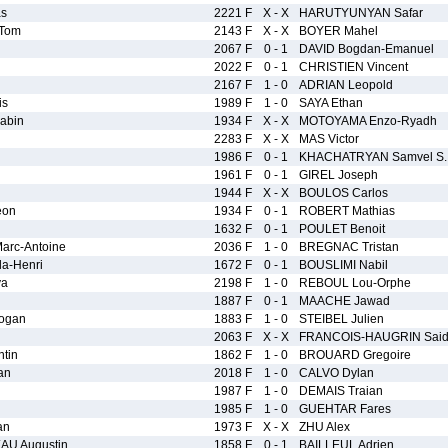
as
2221 F
X - X
HARUTYUNYAN Safar
Tom
2143 F
X - X
BOYER Mahel
2067 F
0 - 1
DAVID Bogdan-Emanuel
2022 F
0 - 1
CHRISTIEN Vincent
n
2167 F
1 - 0
ADRIAN Leopold
is
1989 F
1 - 0
SAYA Ethan
abin
1934 F
X - X
MOTOYAMA Enzo-Ryadh
2283 F
X - X
MAS Victor
1986 F
0 - 1
KHACHATRYAN Samvel S.
1961 F
0 - 1
GIREL Joseph
1944 F
X - X
BOULOS Carlos
eon
1934 F
0 - 1
ROBERT Mathias
1632 F
0 - 1
POULET Benoit
rc-Antoine
2036 F
1 - 0
BREGNAC Tristan
a-Henri
1672 F
0 - 1
BOUSLIMI Nabil
ya
2198 F
1 - 0
REBOUL Lou-Orphe
1887 F
0 - 1
MAACHE Jawad
ogan
1883 F
1 - 0
STEIBEL Julien
2063 F
X - X
FRANCOIS-HAUGRIN Sai
tin
1862 F
1 - 0
BROUARD Gregoire
an
2018 F
1 - 0
CALVO Dylan
1987 F
1 - 0
DEMAIS Traian
1985 F
1 - 0
GUEHTAR Fares
an
1973 F
X - X
ZHU Alex
U Augustin
1858 F
0 - 1
BAILLEUL Adrien