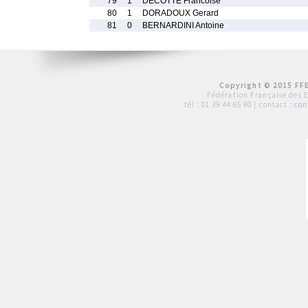
79
1
DECOTTE Francoise
80
1
DORADOUX Gerard
81
0
BERNARDINI Antoine
Copyright © 2015 FFE
Fédération Française des 
tél :
01 39 44 65 80
| contact :
con