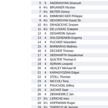
5
5
ANDRIASYAN Siranush
6
4½
BRUNNER Nicolas
7
4½
MUTER Donny
8
4½
EMMENECKER Philippe
9
4½
GEVORGYAN David Sh.
10
4½
DRAGICEVIC Drazen
11
4½
DE LUSSAC Estephe
12
4
DEGARDIN Sylvain
13
4
SOLOZHENKIN Evgeniy
14
4
PUCHER Sebastien
15
4
BARBARAS Mathieu
16
4
DECKER Thomas
17
4
SIDDHARTH Gopakumar
18
4
QUILTER Thomas A
19
4
ADRIAN Leopold
20
4
HEALEY Michael W
21
4
KARAGYOZIAN Edgar
22
4
STOLL Thomas
23
4
NICCOLI Tony
24
4
POUCHON Joffrey
25
4
JUCHAT Gael
26
4
ZIENKIEWICZ Jan
27
3½
LERICHE Ines
28
3½
HOFFMANN Roger
29
3½
THIERCELIN Jerome