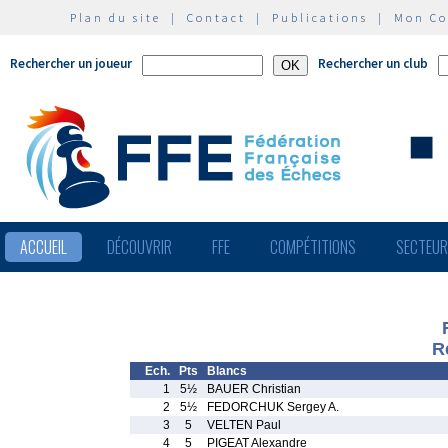
Plan du site
|
Contact
|
Publications
|
Mon C
Rechercher un joueur
Rechercher un club
ACCUEIL
DÉCOUVRIR
FFE
COMPÉTITIONS
SECTEU
R
Ech.
Pts
Blancs
1
5½
BAUER Christian
2
5½
FEDORCHUK Sergey A.
3
5
VELTEN Paul
4
5
PIGEAT Alexandre