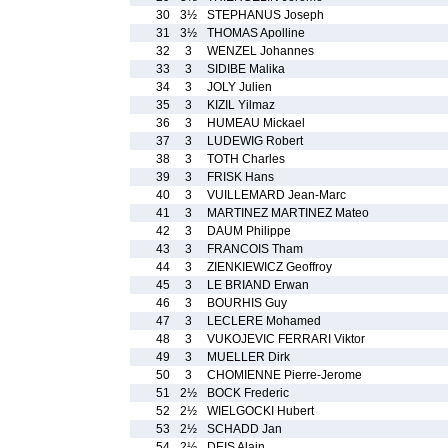
30
3½
STEPHANUS Joseph
31
3½
THOMAS Apolline
32
3
WENZEL Johannes
33
3
SIDIBE Malika
34
3
JOLY Julien
35
3
KIZIL Yilmaz
36
3
HUMEAU Mickael
37
3
LUDEWIG Robert
38
3
TOTH Charles
39
3
FRISK Hans
40
3
VUILLEMARD Jean-Marc
41
3
MARTINEZ MARTINEZ Mateo
42
3
DAUM Philippe
43
3
FRANCOIS Tham
44
3
ZIENKIEWICZ Geoffroy
45
3
LE BRIAND Erwan
46
3
BOURHIS Guy
47
3
LECLERE Mohamed
48
3
VUKOJEVIC FERRARI Viktor
49
3
MUELLER Dirk
50
3
CHOMIENNE Pierre-Jerome
51
2½
BOCK Frederic
52
2½
WIELGOCKI Hubert
53
2½
SCHADD Jan
54
2½
DEIS Alain