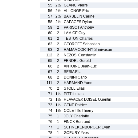
55
2½
GLANC Pierre
56
2½
ALLONGE Eric
57
2½
BARBELIN Carine
58
2½
CAPACES Dylan
59
2
PARISOT Anthony
60
2
LAMIGE Guy
61
2
TESTON Charles
62
2
GEORGET Sebastien
63
2
RAMAMOORTHY Srinivasan
112
2
NEZOSI Constantin
65
2
FENDEL Gerold
66
2
ANTOINE Jean-Luc
67
2
SESIA Ella
68
2
DONINI Carlo
111
2
HARMAND Yann
70
2
STOLL Elias
71
1½
PITTI Lukas
72
1½
HLAVACEK LOISEL Quentin
73
1½
GENE Patrice
74
1½
COLETTE Thierry
75
1
JOLY Charlotte
76
1
FINCK Bertrand
77
1
SCHNEKENBURGER Evan
78
1
GOEURY Yves