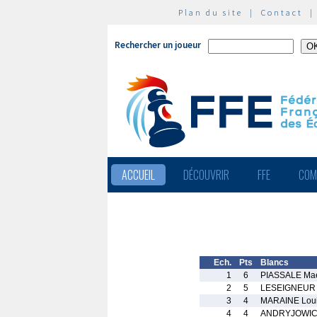
Plan du site
|
Contact
Rechercher un joueur
ACCUEIL
DÉCOUVRIR
FFE
COM
Ech.
Pts
Blancs
1
6
PIASSALE Ma
2
5
LESEIGNEUR 
3
4
MARAINE Loui
4
4
ANDRYJOWICZ