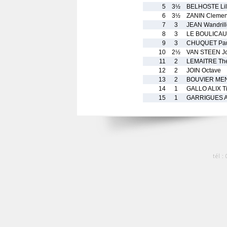
5
3½
BELHOSTE Lil
6
3½
ZANIN Clemen
7
3
JEAN Wandrill
8
3
LE BOULICAUT
9
3
CHUQUET Pa
10
2½
VAN STEEN J
11
2
LEMAITRE Th
12
2
JOIN Octave
13
2
BOUVIER MEN
14
1
GALLO ALIX T
15
1
GARRIGUES A
tél :