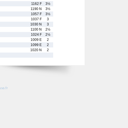
1162 F
3½
1190 N
3½
1057 F
3½
1037 F
3
1030 N
3
1100 N
2½
1024 F
2½
1009 E
2
1099 E
2
1020 N
2
so.fr