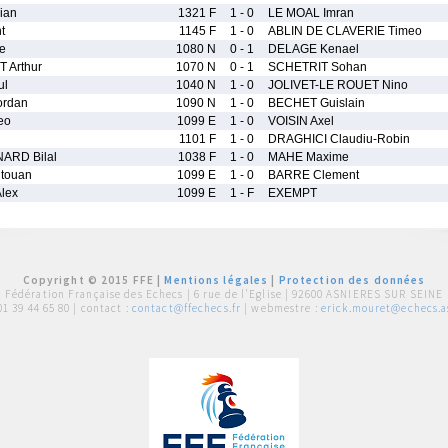
ian
1321 F
1 - 0
LE MOAL Imran
t
1145 F
1 - 0
ABLIN DE CLAVERIE Timeo
e
1080 N
0 - 1
DELAGE Kenael
 Arthur
1070 N
0 - 1
SCHETRIT Sohan
ul
1040 N
1 - 0
JOLIVET-LE ROUET Nino
ordan
1090 N
1 - 0
BECHET Guislain
eo
1099 E
1 - 0
VOISIN Axel
1101 F
1 - 0
DRAGHICI Claudiu-Robin
ARD Bilal
1038 F
1 - 0
MAHE Maxime
itouan
1099 E
1 - 0
BARRE Clement
lex
1099 E
1 - F
EXEMPT
Copyright © 2015 FFE |
Mentions légales
|
Protection des données
Fédération Française des Echecs |
6 rue de l'Eglise | 92600 ASNIERES SUR SEINE
01 39 44 65 80
| contact :
contact@ffechecs.fr
| webmestre :
erick.mouret@echecs.as