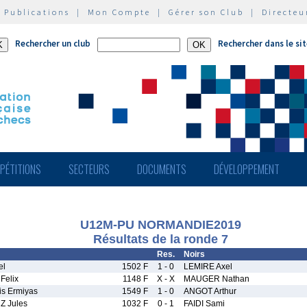
|
Publications
|
Mon Compte
|
Gérer son Club
|
Directeu
Rechercher un club
Rechercher dans le si
PÉTITIONS
SECTEURS
DOCUMENTS
DÉVELOPPEMENT
U12M-PU NORMANDIE2019
Résultats de la ronde 7
Res.
Noirs
el
1502 F
1 - 0
LEMIRE Axel
Felix
1148 F
X - X
MAUGER Nathan
s Ermiyas
1549 F
1 - 0
ANGOT Arthur
 Jules
1032 F
0 - 1
FAIDI Sami