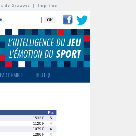
rs de Groupes
|
Imprimer
te
PARTENAIRES
BOUTIQUE
Pts
1532 F
5
1120 F
4
1079 F
4
1286 F
4