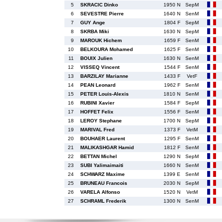
5
SKRACIC Dinko
1950 N
SepM
6
SEVESTRE Pierre
1640 N
SenM
7
GUY Ange
1804 F
SepM
8
SKRBA Miki
1630 N
SepM
9
MAROUK Hichem
1659 F
SenM
10
BELKOURA Mohamed
1625 F
SenM
11
BOUIX Julien
1630 N
SenM
12
VISSEQ Vincent
1544 F
SenM
13
BARZILAY Marianne
1433 F
VetF
14
PEAN Leonard
1962 F
SenM
15
PETER Louis-Alexis
1810 N
SenM
16
RUBINI Xavier
1584 F
SepM
17
HOFFET Felix
1556 F
SenM
18
LEROY Stephane
1700 N
SepM
19
MARIVAL Fred
1373 F
VetM
20
BOUHAER Laurent
1295 F
SenM
21
MALIKASHGAR Hamid
1812 F
SenM
22
BETTAN Michel
1290 N
SepM
23
SUBI Yalimaimaiti
1660 N
SenM
24
SCHWARZ Maxime
1399 E
SenM
25
BRUNEAU Francois
2030 N
SepM
26
VARELA Alfonso
1520 N
VetM
27
SCHRAML Frederik
1300 N
SenM