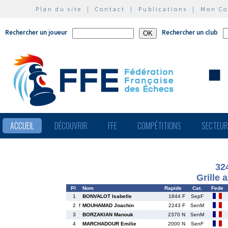
Plan du site
|
Contact
|
Publications
|
Mon C
Rechercher un joueur
Rechercher un club
ACCUEIL
DÉCOUVRIR
FFE
COMPÉTITIONS
SECTEU
32
Grille 
Pl
Nom
Rapide
Cat.
Fede
1
BONVALOT Isabelle
1844 F
SepF
2
f
MOUHAMAD Joachin
2243 F
SenM
3
BORZAKIAN Manouk
2370 N
SenM
4
MARCHADOUR Emilie
2000 N
SenF