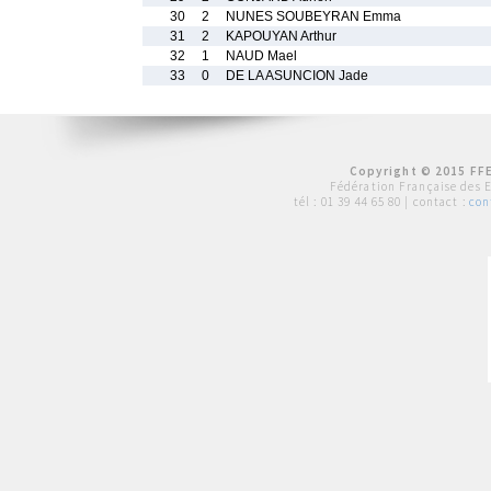
30
2
NUNES SOUBEYRAN Emma
31
2
KAPOUYAN Arthur
32
1
NAUD Mael
33
0
DE LA ASUNCION Jade
Copyright © 2015 FFE
Fédération Française des 
tél :
01 39 44 65 80
| contact :
con