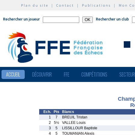
Plan du site
|
Contact
|
Publications
|
Mon C
Rechercher un joueur
Rechercher un club
ACCUEIL
DÉCOUVRIR
FFE
COMPÉTITIONS
SECTEU
Champ
R
Ech.
Pts
Blancs
1
7
BREUIL Tristan
2
5½
VALLEE Louis
3
5
LISSILLOUR Baptiste
4
5
TOUMANIAN Alexis