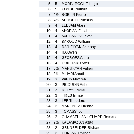
5
5
MORIN-ROCHE Hugo
6
5
KONDE Nathan
7
4½
ROBLIN Pierre
8
4½
ARNOULD Nicolas
9
4
LEDJAM Albin
10
4
AKOPIAN Elisabeth
11
4
AVCHAROV Levon
12
4
BAROUD William
13
4
DANIELYAN Anthony
14
4
HA Owen
15
4
GEORGES Arthur
16
4
GUICHARD Axel
17
3½
MANUKYAN Vahan
18
3½
M'HARI Anadi
19
3
PARIS Maxime
20
3
PICQUOIN Arthur
21
3
DELAYE Nolan
22
3
TIRES Ismael
23
3
LEE Theodore
24
3
MARTINEZ Etienne
25
3
TOMASSI Leni
26
2
CHAMBELLAN LOUARD Romane
27
2½
KALAMAZIAN Azad
28
2
GRUNFELDER Richard
29
2
CONJARD Adrien