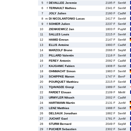
5
f
DEVALLEE Jeremie
2195 F
SenM
6
f
TERNAULT Mathieu
2341 F
SenM
7
JOLY Julien
2160 F
CadM
8
m
DI NICOLANTONIO Lucas
2417 F
SenM
9
f
SOHIER Julien
2237 F
SenM
10
ZIENKIEWICZ Jan
1803 F
PupM
11
SALLES Louis
2215 F
SenM
12
HAMID Emran
2147 F
SenM
13
ELLIS Antoine
1993 F
CadM
14
MARZOLF Bruno
2066 F
SepM
15
PILLARD Valentin
2116 F
SenM
16
FEREY Antonin
2092 F
CadM
17
KAJGANIC Fabien
1908 F
SenM
18
OHNMACHT Simon
1983 F
SenM
19
SCHIPPKE Manon
1747 F
BenF
20
POURQUET Matthieu
2215 F
SenM
21
TQAVADZE Giorgi
1989 F
SenM
22
FARDET Elouan
2109 F
MinM
23
URWYLER Nikash
2002 F
CadM
24
HARTMANN Martin
2131 F
JunM
25
LENZ Matthias
1988 F
SenM
26
DELSAUX Jonathan
1882 F
SenM
27
JUCHAT Gael
1781 F
JunM
28
STURM Bernard
2049 F
SepM
29
f
PUCHER Sebastien
2302 F
SenM