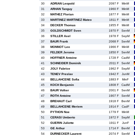
30
ADRIAN Leopold
2097 F
MinM
31
ARHAN Tanguy
1960 F
MinM
32
MATHEZ Florian
1877 F
MinM
33
MARTINEZ MARTINEZ Mateo
1811 F
MinM
34
DECKER Thomas
1955 F
MinM
35
GOLDSCHMIDT Sven
1970 F
SenM
36
STILLER Axel
1978 F
SepM
37
BAUR Frank
2068 F
SenM
38
MONNOT Leo
1966 F
MinM
39
FELDER Jerome
1850 F
SenM
40
HOFFNER Antoine
1728 F
CadM
41
SCHNEIDER Dominik
2011 F
SenM
42
JOLY Fabrice
1962 F
SepM
43
TENEV Preslav
1942 F
JunM
44
BELLAHCENE Sofia
1883 F
MinF
45
KOCH Benjamin
1808 F
CadM
46
BAUR Volker
2001 F
SenM
47
ROTH Antoine
1907 F
SenM
48
BREHAUT Carl
1918 F
BenM
49
BELLAHCENE Meriem
1914 F
CadF
50
PYTHON Noe
1779 F
MinM
51
CERASI Umberto
1972 F
SepM
52
GUERIN Juliette
1911 F
JunF
53
GE Arthur
1714 F
BenM
54
DURNECKER Laurent
2074 F
SenM