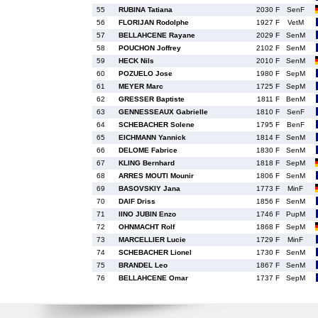
55
RUBINA Tatiana
2030 F
SenF
56
FLORIJAN Rodolphe
1927 F
VetM
57
BELLAHCENE Rayane
2029 F
SenM
58
POUCHON Joffrey
2102 F
SenM
59
HECK Nils
2010 F
SenM
60
POZUELO Jose
1980 F
SepM
61
MEYER Marc
1725 F
SepM
62
GRESSER Baptiste
1811 F
BenM
63
GENNESSEAUX Gabrielle
1810 F
SenF
64
SCHEBACHER Solene
1795 F
BenF
65
EICHMANN Yannick
1814 F
SenM
66
DELOME Fabrice
1830 F
SenM
67
KLING Bernhard
1818 F
SepM
68
ARRES MOUTI Mounir
1806 F
SenM
69
BASOVSKIY Jana
1773 F
MinF
70
DAIF Driss
1856 F
SenM
71
IINO JUBIN Enzo
1746 F
PupM
72
OHNMACHT Rolf
1868 F
SepM
73
MARCELLIER Lucie
1729 F
MinF
74
SCHEBACHER Lionel
1730 F
SenM
75
BRANDEL Leo
1867 F
SenM
76
BELLAHCENE Omar
1737 F
SepM