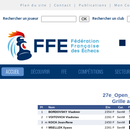
Plan du site
|
Contact
|
Publications
|
Mon C
Rechercher un joueur
Rechercher un club
ACCUEIL
DÉCOUVRIR
FFE
COMPÉTITIONS
SECTEU
27e_Open_
Grille 
Pl
Nom
Elo
Cat.
F
1
BORDOVSKY Vladimir
2354 F
SenM
2
f
VOITOVICH Vladislav
2291 F
SenM
3
m
KOCH Jean-Rene
2450 F
SenM
4
f
MSELLEK Ilyass
2261 F
SenM