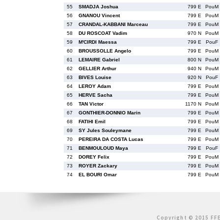
55
SMADJA Joshua
799 E
PouM
56
GNANOU Vincent
799 E
PouM
57
CRANDAL-KABBANI Marceau
799 E
PouM
58
DU ROSCOAT Vadim
970 N
PouM
59
M'CIRDI Maessa
799 E
PouF
60
BROUSSOLLE Angelo
799 E
PouM
61
LEMAIRE Gabriel
800 N
PouM
62
GELLIER Arthur
940 N
PouM
63
BIVES Louise
920 N
PouF
64
LEROY Adam
799 E
PouM
65
HERVE Sacha
799 E
PouM
66
TAN Victor
1170 N
PouM
67
GONTHIER-DONNIO Marin
799 E
PouM
68
FATIHI Emil
799 E
PouM
69
SY Jules Souleymane
799 E
PouM
70
PEREIRA DA COSTA Lucas
799 E
PouM
71
BENMOULOUD Maya
799 E
PouF
72
DOREY Felix
799 E
PouM
73
ROYER Zackary
799 E
PouM
74
EL BOURI Omar
799 E
PouM
Copyright © 2015 FFE