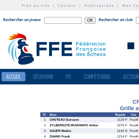
Plan du site
|
Contact
|
Publications
|
Mon C
Rechercher un joueur
Rechercher un club
ACCUEIL
DÉCOUVRIR
FFE
COMPÉTITIONS
SECTEU
Ch
Grille 
Pl
Nom
Rapide
Cat.
1
CHOTEAU Gurvann
1129 F
PouM
2
ZYLBERSZTEJN-DONATO Arthur
1070 F
PouM
3
SAUER Mathis
1140 N
PouM
4
ZHANG Frank
1214 F
PouM