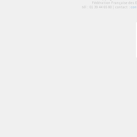
Fédération Française des 
tél :
01 39 44 65 80
| contact :
con