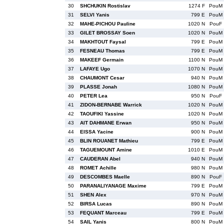
30
SHCHUKIN Rostislav
1274 F
PouM
31
SELVI Yanis
799 E
PouM
32
MAHE-PICHOU Pauline
1020 N
PouF
33
GILET BROSSAY Soen
1020 N
PouM
34
MAKHTOUT Faysal
799 E
PouM
35
FESNEAU Thomas
799 E
PouM
36
MAKEEF Germain
1100 N
PouM
37
LAFAYE Ugo
1070 N
PouM
38
CHAUMONT Cesar
940 N
PouM
39
PLASSE Jonah
1080 N
PouM
40
PETER Lea
950 N
PouF
41
ZIDON-BERNABE Warrick
1020 N
PouM
42
TAOUFIKI Yassine
1020 N
PouM
43
AIT DAHMANE Erwan
950 N
PouM
44
EISSA Yacine
900 N
PouM
45
BLIN ROUANET Mathieu
799 E
PouM
46
TAGUEMOUNT Amine
1010 E
PouM
47
CAUDERAN Abel
940 N
PouM
48
ROMET Achille
980 N
PouM
49
DESCOMBES Maelle
890 N
PouF
50
PARANALIYANAGE Maxime
799 E
PouM
51
SHEN Alex
970 N
PouM
52
BIRSA Lucas
890 N
PouM
53
FEQUANT Marceau
799 E
PouM
54
SAIL Yanis
800 N
PouM