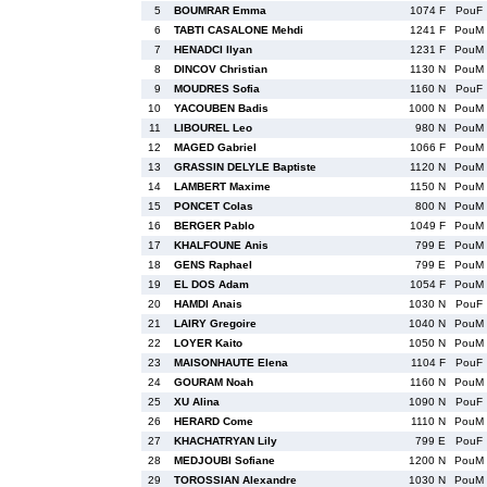
5
BOUMRAR Emma
1074 F
PouF
6
TABTI CASALONE Mehdi
1241 F
PouM
7
HENADCI Ilyan
1231 F
PouM
8
DINCOV Christian
1130 N
PouM
9
MOUDRES Sofia
1160 N
PouF
10
YACOUBEN Badis
1000 N
PouM
11
LIBOUREL Leo
980 N
PouM
12
MAGED Gabriel
1066 F
PouM
13
GRASSIN DELYLE Baptiste
1120 N
PouM
14
LAMBERT Maxime
1150 N
PouM
15
PONCET Colas
800 N
PouM
16
BERGER Pablo
1049 F
PouM
17
KHALFOUNE Anis
799 E
PouM
18
GENS Raphael
799 E
PouM
19
EL DOS Adam
1054 F
PouM
20
HAMDI Anais
1030 N
PouF
21
LAIRY Gregoire
1040 N
PouM
22
LOYER Kaito
1050 N
PouM
23
MAISONHAUTE Elena
1104 F
PouF
24
GOURAM Noah
1160 N
PouM
25
XU Alina
1090 N
PouF
26
HERARD Come
1110 N
PouM
27
KHACHATRYAN Lily
799 E
PouF
28
MEDJOUBI Sofiane
1200 N
PouM
29
TOROSSIAN Alexandre
1030 N
PouM