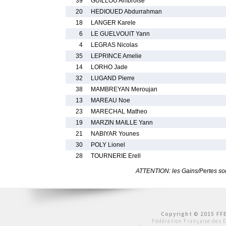
39
GUILLOU Ambroise
20
HEDIOUED Abdurrahman
18
LANGER Karele
6
LE GUELVOUIT Yann
4
LEGRAS Nicolas
35
LEPRINCE Amelie
14
LORHO Jade
32
LUGAND Pierre
38
MAMBREYAN Meroujan
13
MAREAU Noe
23
MARECHAL Matheo
19
MARZIN MAILLE Yann
21
NABIYAR Younes
30
POLY Lionel
28
TOURNERIE Erell
ATTENTION: les Gains/Pertes sont
Copyright © 2015 FFE
Fédération Française des 