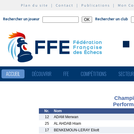
Plan du site
|
Contact
|
Publications
|
Mon C
Rechercher un joueur
Rechercher un club
ACCUEIL
DÉCOUVRIR
FFE
COMPÉTITIONS
SECTEU
Champio
Perform
Nr.
Nom
12
ADAM Merwan
25
AL AHDAB Hiam
17
BENKEMOUN-LERAY Eliott