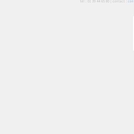
tél :
01 39 44 65 80
| contact :
con