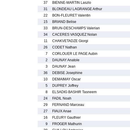
37
BIENNE-MARTIN Laszlo
31
BLONDEAU LAGRANGE Arthur
22
BON-FLEURET Valentin
15
BRIAND Belise
33
BRUN-DESCHAMPS Valerian
34
CACERES VASQUEZ Nolan
11
CHAKVETADZE Giorgi
26
CODET Nathan
7
CORLOUER LE PAGE Aubin
2
DAUNAY Anatole
3
DAUNAY Jean
36
DEBISE Josephine
10
DEMAIMAY Oscar
5
DUPREY Joffrey
8
ELSADIG BASHIR Tasneem
24
FADIL Noah
29
FERNAND Marceau
27
FIAUX Anae
16
FLEURY Gauthier
9
FROGER Mathurin