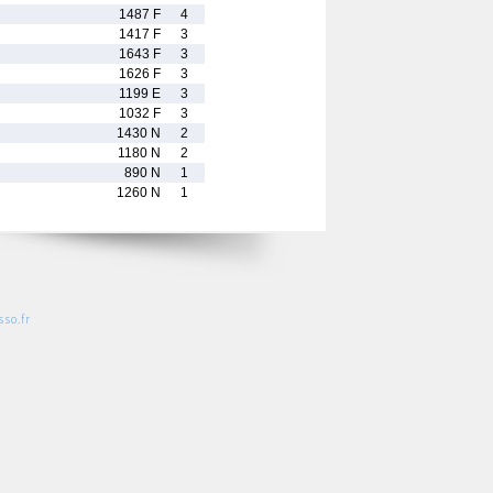
1487 F
4
1417 F
3
1643 F
3
1626 F
3
1199 E
3
1032 F
3
1430 N
2
1180 N
2
890 N
1
1260 N
1
so.fr