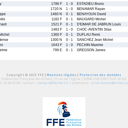
y
1786 F
1 - 0
ESTADIEU Bruno
1720 N
1 - 0
BENAMAR Rayan
ippe
1460 N
0 - 1
BENAYOUN David
ils
1182 F
0 - 1
MAUGARD Michel
nard
1521 F
0 - 1
D'EIMAR DE JABRUN Louis
1483 F
1 - 0
CHOC-AVENTIN Silas
ichel
1360 F
0 - 1
DUFLAU Remi
tense
1300 N
0 - 1
SANCHEZ Jean Michel
zo
1643 F
1 - 0
PECHIN Maxime
elme
799 E
0 - 1
GREGSON James
Copyright © 2015 FFE |
Mentions légales
|
Protection des données
Fédération Française des Echecs |
6 rue de l'Eglise | 92600 ASNIERES SUR SEINE
01 39 44 65 80
| contact :
contact@ffechecs.fr
| webmestre :
erick.mouret@echecs.as