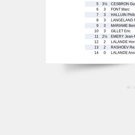
5
3½
CESBRON Gu
6
3
FONT Marc
7
3
HALLUIN Phil
8
3
LANGELAND N
9
3
MARIAME Ber
10
3
GILLET Eric
11
2½
EMERY Jean-M
12
2
LALANDE Hor
13
2
RASHOEV Re
14
0
LALANDE Ans
tél :