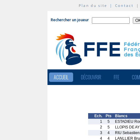
Plan du site
|
Contact
Rechercher un joueur
ACCUEIL
DÉCOUVRIR
FFE
COM
Ech.
Pts
Blancs
1
5
ESTADIEU R
2
5
LLOPIS DE AY
3
4
RIU Sebastien
4
4
LANLLIER Br