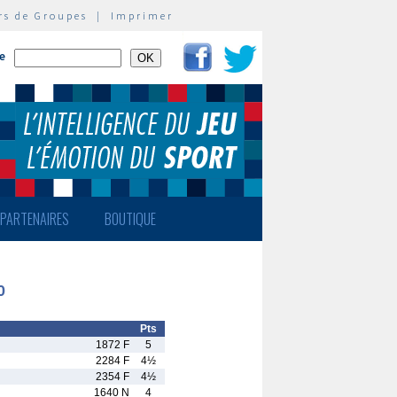
rs de Groupes
|
Imprimer
te
PARTENAIRES
BOUTIQUE
0
Pts
1872 F
5
2284 F
4½
2354 F
4½
1640 N
4