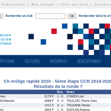
|
Publications
|
Mon Compte
|
Gérer son Club
|
Directeu
Rechercher un club
Rechercher dans le si
PÉTITIONS
SECTEURS
DOCUMENTS
DÉVELOPPEMENT
Ch-Ariège rapide 2020 - 5ème étape CCR 2019-202
Résultats de la ronde 7
Res.
Noirs
omeo
2179 F
1 - 0
COHEN Loic
SA Manuel
2068 F
X - X
TOULZAC Pierre-Yves
1511 F
0 - 1
TOUZANE Olivier
uno
1804 F
1 - 0
DUPLAN Antoine