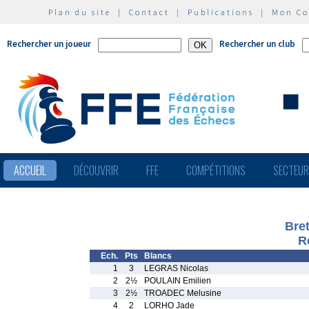
Plan du site
|
Contact
|
Publications
|
Mon C
Rechercher un joueur
Rechercher un club
ACCUEIL
DÉCOUVRIR
FFE
COMPÉTITIONS
SECTEU
Bre
R
Ech.
Pts
Blancs
1
3
LEGRAS Nicolas
2
2½
POULAIN Emilien
3
2½
TROADEC Melusine
4
2
LORHO Jade