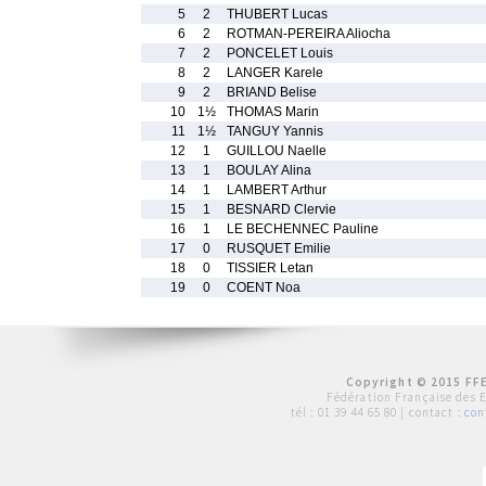
5
2
THUBERT Lucas
6
2
ROTMAN-PEREIRA Aliocha
7
2
PONCELET Louis
8
2
LANGER Karele
9
2
BRIAND Belise
10
1½
THOMAS Marin
11
1½
TANGUY Yannis
12
1
GUILLOU Naelle
13
1
BOULAY Alina
14
1
LAMBERT Arthur
15
1
BESNARD Clervie
16
1
LE BECHENNEC Pauline
17
0
RUSQUET Emilie
18
0
TISSIER Letan
19
0
COENT Noa
Copyright © 2015 FFE
Fédération Française des 
tél :
01 39 44 65 80
| contact :
con