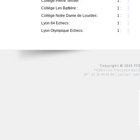
Collège Pierre Ternier :
1 :
Collège Les Battière :
1 :
Collège Notre Dame de Lourdes :
1 :
Lyon 64 Echecs :
1 :
Lyon Olympique Echecs :
1 :
Copyright © 2015 FFE
Fédération Française des 
tél :
01 39 44 65 80
| contact :
con