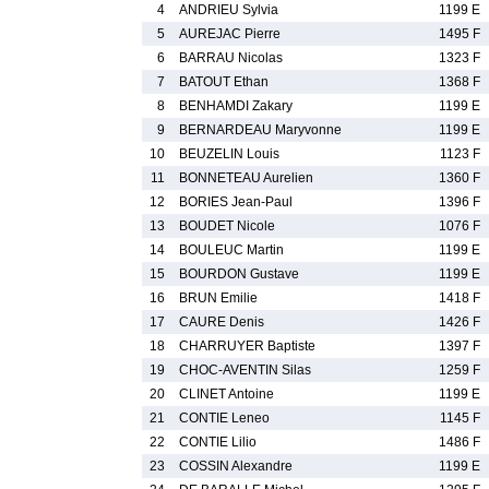
4
ANDRIEU Sylvia
1199 E
5
AUREJAC Pierre
1495 F
6
BARRAU Nicolas
1323 F
7
BATOUT Ethan
1368 F
8
BENHAMDI Zakary
1199 E
9
BERNARDEAU Maryvonne
1199 E
10
BEUZELIN Louis
1123 F
11
BONNETEAU Aurelien
1360 F
12
BORIES Jean-Paul
1396 F
13
BOUDET Nicole
1076 F
14
BOULEUC Martin
1199 E
15
BOURDON Gustave
1199 E
16
BRUN Emilie
1418 F
17
CAURE Denis
1426 F
18
CHARRUYER Baptiste
1397 F
19
CHOC-AVENTIN Silas
1259 F
20
CLINET Antoine
1199 E
21
CONTIE Leneo
1145 F
22
CONTIE Lilio
1486 F
23
COSSIN Alexandre
1199 E