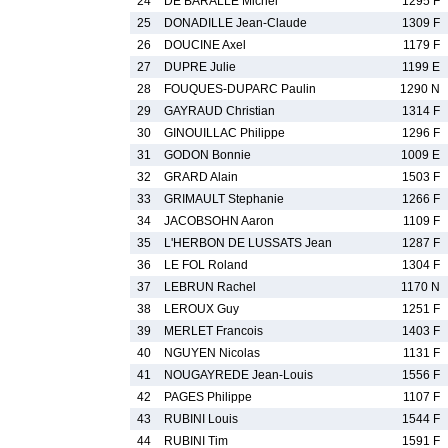
24
DE BARALLE Michel
1295 F
25
DONADILLE Jean-Claude
1309 F
26
DOUCINE Axel
1179 F
27
DUPRE Julie
1199 E
28
FOUQUES-DUPARC Paulin
1290 N
29
GAYRAUD Christian
1314 F
30
GINOUILLAC Philippe
1296 F
31
GODON Bonnie
1009 E
32
GRARD Alain
1503 F
33
GRIMAULT Stephanie
1266 F
34
JACOBSOHN Aaron
1109 F
35
L'HERBON DE LUSSATS Jean
1287 F
36
LE FOL Roland
1304 F
37
LEBRUN Rachel
1170 N
38
LEROUX Guy
1251 F
39
MERLET Francois
1403 F
40
NGUYEN Nicolas
1131 F
41
NOUGAYREDE Jean-Louis
1556 F
42
PAGES Philippe
1107 F
43
RUBINI Louis
1544 F
44
RUBINI Tim
1591 F