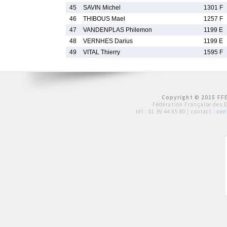
45
SAVIN Michel
1301 F
46
THIBOUS Mael
1257 F
47
VANDENPLAS Philemon
1199 E
48
VERNHES Darius
1199 E
49
VITAL Thierry
1595 F
Copyright © 2015 FFE
Fédération Française des 
tél :
01 39 44 65 80
| contact :
con