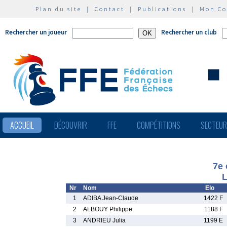
Plan du site
|
Contact
|
Publications
|
Mon C
Rechercher un joueur
Rechercher un club
ACCUEIL
DÉCOUVRIR
FFE
COMPÉTITIONS
SECTEU
7e 
L
Nr
Nom
Elo
1
ADIBA Jean-Claude
1422 F
2
ALBOUY Philippe
1188 F
3
ANDRIEU Julia
1199 E