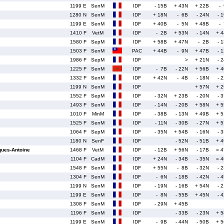
1199 E
SenM
IDF
- 15B
+ 43N
+ 22B
-
1280 N
SenM
IDF
+ 18N
- 6B
- 24N
- 
1199 E
SenM
IDF
+ 40B
- 5N
+ 48B
-
1410 F
VetM
IDF
- 2B
+ 53N
- 14N
+ 
1580 F
SepM
IDF
+ 58B
+ 47N
- 2B
- 
1503 F
SenM
PAC
+ 44B
- 9N
+ 47B
- 
1986 F
SepM
IDF
>
+ 21N
- 
1225 F
SenM
IDF
- 7B
- 22N
+ 56B
+ 
1332 F
SenM
IDF
+ 42N
- 4B
- 18N
- 
1199 N
SenM
IDF
+ 57N
+ 
1552 F
SepM
IDF
- 32N
+ 23B
- 20N
- 
1493 F
SenM
IDF
- 14N
- 20B
+ 58N
+ 
1010 F
MinM
IDF
- 38B
- 13N
+ 49B
+ 
1525 F
SenM
IDF
- 11N
- 30B
- 27N
+ 
1064 F
SepM
IDF
- 35N
+ 54B
- 16N
- 
1180 N
SenF
IDF
- 52N
- 51B
+ 
ues-Antoine
1468 F
VetM
IDF
- 12B
+ 56N
- 17B
= 
1104 F
CadM
IDF
+ 24N
- 34B
- 35N
= 
1548 F
SenM
IDF
+ 55N
- 8B
- 32N
- 
1304 F
SenM
IDF
- 6N
- 18B
- 42N
- 
1199 N
SenM
IDF
- 19N
- 16B
+ 54N
- 
1199 E
SenM
IDF
- 8N
- 55B
+ 45N
- 
1308 F
SenM
IDF
- 29N
+ 45B
1196 F
SenM
IDF
- 33B
- 23N
+ 
1199 E
SenM
IDF
- 9B
- 44N
- 50B
+ 