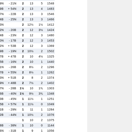
 9N
- 21N
2
13
5
1548
19B
+ 54N
2
13
4
1483
 7N
- 22B
2
13
3
1546
44B
- 25N
2
13
3
1466
13N
2
12½
1½
1412
12N
- 20B
2
12
3½
1424
24B
- 23N
2
12
3
1480
40N
- 17B
2
12
3
1453
22N
+ 53B
2
12
3
1369
29B
- 19N
2
10½
2
1502
37B
+ 47B
2
10
4½
1325
55B
- 16N
2
10
1
1440
51N
- 26B
2
8½
2
1296
57B
+ 55N
2
8½
1
1262
33N
+ 51B
2
8
2
1374
49N
+ 48B
2
7½
2
1402
47N
- 28B
1½
10
1¾
1303
46B
- 40N
1½
9½
3¾
1348
23B
- 45N
1
11½
1
1251
45B
+ 57N
1
11½
0
1049
21B
- 29N
1
11
1
1284
42B
- 44N
1
10½
2
1076
1
10
2
1375
58B
- 38N
1
10
0
1144
56N
- 31B
1
9
1
1056