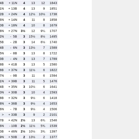
14B
+ 11N
4
13
12
1843
 1N
+ 13B
4
13
9
1851
32B
+ 24N
4
12½
10½
1738
16N
+ 14N
4
11
8
1858
30B
+ 18N
4
10
8
1679
28N
+ 27N
3½
12
9¼
1707
 2N
- 5B
3
15½
8½
1495
35B
- 2B
3
14
6½
1740
34B
- 6N
3
13½
7
1589
5N
- 8B
3
13
8
1722
 3B
- 4N
3
13
7
1789
 8B
+ 41B
3
13
5
1580
18B
+ 37N
3
11½
6
1822
17N
- 9B
3
11
6
1594
31N
+ 39B
3
11
5
1476
 4B
+ 35N
3
10½
6
1641
50N
+ 30B
3
10
4
1593
38B
+ 32N
3
9½
6
1418
48N
+ 36B
3
9½
4
1653
36N
- 7B
3
9½
4
1506
>
+ 33B
3
9
2
2101
27B
+ 42N
2½
13
6¾
1546
26N
- 10B
2½
11½
5¾
1539
10B
+ 46N
2½
10½
3¾
1397
39N
+ 50B
2
13½
2
1377