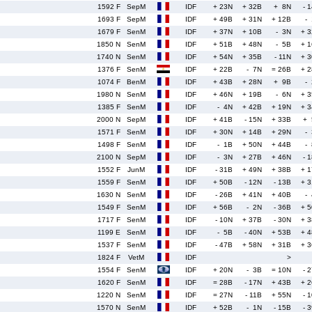
1592 F
SepM
IDF
+ 23N
+ 32B
+ 8N
- 
1693 F
SepM
IDF
+ 49B
+ 31N
+ 12B
-
1679 F
SenM
IDF
+ 37N
+ 10B
- 3N
+ 
1850 N
SenM
IDF
+ 51B
+ 48N
- 5B
+ 
1740 N
SenM
IDF
+ 54N
+ 35B
- 11N
+ 
1376 F
SenM
IDF
+ 22B
- 7N
= 26B
+ 
1074 F
BenM
IDF
+ 43B
+ 28N
+ 9B
-
1980 N
SenM
IDF
+ 46N
+ 19B
- 6N
+ 
1385 F
SenM
IDF
- 4N
+ 42B
+ 19N
+ 
2000 N
SepM
IDF
+ 41B
- 15N
+ 33B
+ 
1571 F
SenM
IDF
+ 30N
+ 14B
+ 29N
-
1498 F
SenM
IDF
- 1B
+ 50N
+ 44B
-
2100 N
SepM
IDF
- 3N
+ 27B
+ 46N
- 
1552 F
JunM
IDF
- 31B
+ 49N
+ 38B
+ 
1559 F
SenM
IDF
+ 50B
- 12N
- 13B
+ 
1630 N
SenM
IDF
- 26B
+ 41N
+ 40B
-
1549 F
SenM
IDF
+ 56B
- 2N
- 36B
+ 
1717 F
SenM
IDF
- 10N
+ 37B
- 30N
+ 
1199 E
SenM
IDF
- 5B
- 40N
+ 53B
+ 
1537 F
SenM
IDF
- 47B
+ 58N
+ 31B
+ 
1824 F
VetM
IDF
>
1554 F
SenM
IDF
+ 20N
- 3B
= 10N
- 
1620 F
SenM
IDF
= 28B
- 17N
+ 43B
+ 
1220 N
SenM
IDF
= 27N
- 11B
+ 55N
- 
1570 N
SenM
IDF
+ 52B
- 1N
- 15B
- 