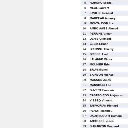
5
ROMERO Michel
6
MEAL Laurent
7
LAVILLE Renaud
8
MARCEAU Amaury
9
MONTAUDON Luc
10
AMRO AWES Ahmed
11
PERRINE Victor
12
DENIS Clement
13
CELIK Erman
14
BRIONNE Thierry
15
BRISSE Axel
16
LALANNE Victor
17
MOUNIER Eric
18
BRUN Michel
19
SAINSON Michael
20
MASSON Jules
21
MANSOURI Leo
22
DUVERT Francois
23
CASTRO ROS Alejandro
24
VISSEQ Vincent
25
TAKVORIAN Richard
26
PENOT Matthieu
27
DAUTRICOURT Romain
28
TABOUREL Jules
29
D'ARJUZON Gaspard