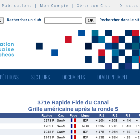
|
Publications
|
Mon Compte
|
Gérer son Club
|
Directeu
Rechercher un club
Rechercher dans le si
PÉTITIONS
SECTEURS
DOCUMENTS
DÉVELOPPEMENT
371e Rapide Fide du Canal
Grille américaine après la ronde 5
Rapide
Cat.
Fede
Ligue
R 1
R 2
R 3
2173 F
SenM
IDF
+ 16N
+ 29B
+ 4N
+ 
1905 F
SenM
NOR
+ 33N
+ 21B
+ 34N
+ 
1948 F
CadM
IDF
+ 17B
+ 26N
+ 7B
+ 
1743 F
SenM
IDF
+ 13B
+ 38N
- 1B
+ 