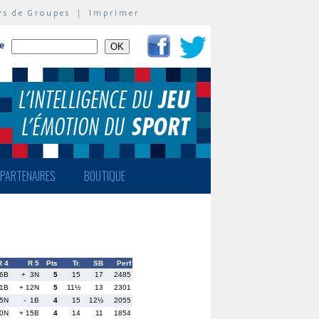
rs de Groupes
|
Imprimer
te
PARTENAIRES
BOUTIQUE
R 4
R 5
Pts
Tr.
SB
Perf
6B
+ 3N
5
15
17
2485
11B
+ 12N
5
11½
13
2301
15N
- 1B
4
15
12½
2055
20N
+ 15B
4
14
11
1854