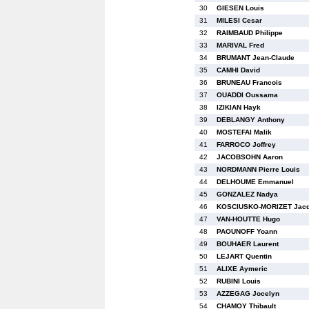
30
GIESEN Louis
31
MILESI Cesar
32
RAIMBAUD Philippe
33
MARIVAL Fred
34
BRUMANT Jean-Claude
35
CAMHI David
36
BRUNEAU Francois
37
OUADDI Oussama
38
IZIKIAN Hayk
39
DEBLANGY Anthony
40
MOSTEFAI Malik
41
FARROCO Joffrey
42
JACOBSOHN Aaron
43
NORDMANN Pierre Louis
44
DELHOUME Emmanuel
45
GONZALEZ Nadya
46
KOSCIUSKO-MORIZET Jacq
47
VAN-HOUTTE Hugo
48
PAOUNOFF Yoann
49
BOUHAER Laurent
50
LEJART Quentin
51
ALIXE Aymeric
52
RUBINI Louis
53
AZZEGAG Jocelyn
54
CHAMOY Thibault