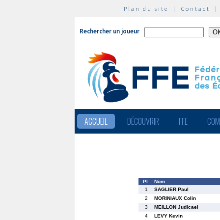
Plan du site
|
Contact
Rechercher un joueur
ACCUEIL
DÉCOUVRIR
FFE
COM
Pl
Nom
1
SAGLIER Paul
2
MORINIAUX Colin
3
MEILLON Judicael
4
LEVY Kevin